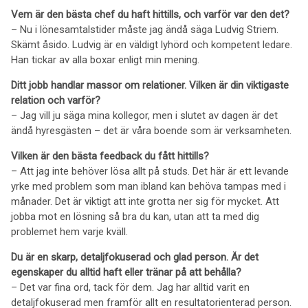
Vem är den bästa chef du haft hittills, och varför var den det?
– Nu i lönesamtalstider måste jag ändå säga Ludvig Striem.
Skämt åsido. Ludvig är en väldigt lyhörd och kompetent ledare.
Han tickar av alla boxar enligt min mening.
Ditt jobb handlar massor om relationer. Vilken är din viktigaste
relation och varför?
– Jag vill ju säga mina kollegor, men i slutet av dagen är det
ändå hyresgästen – det är våra boende som är verksamheten.
Vilken är den bästa feedback du fått hittills?
– Att jag inte behöver lösa allt på studs. Det här är ett levande
yrke med problem som man ibland kan behöva tampas med i
månader. Det är viktigt att inte grotta ner sig för mycket. Att
jobba mot en lösning så bra du kan, utan att ta med dig
problemet hem varje kväll.
Du är en skarp, detaljfokuserad och glad person. Är det
egenskaper du alltid haft eller tränar på att behålla?
– Det var fina ord, tack för dem. Jag har alltid varit en
detaljfokuserad men framför allt en resultatorienterad person.