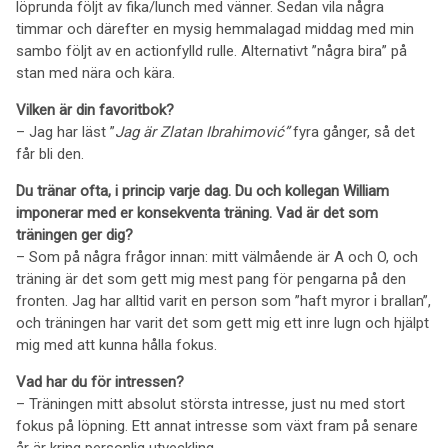
löprunda följt av fika/lunch med vänner. Sedan vila några
timmar och därefter en mysig hemmalagad middag med min
sambo följt av en actionfylld rulle. Alternativt ”några bira” på
stan med nära och kära.
Vilken är din favoritbok?
– Jag har läst ”
Jag är Zlatan Ibrahimović”
fyra gånger, så det
får bli den.
Du tränar ofta, i princip varje dag. Du och kollegan William
imponerar med er konsekventa träning. Vad är det som
träningen ger dig?
– Som på några frågor innan: mitt välmående är A och O, och
träning är det som gett mig mest pang för pengarna på den
fronten. Jag har alltid varit en person som ”haft myror i brallan”,
och träningen har varit det som gett mig ett inre lugn och hjälpt
mig med att kunna hålla fokus.
Vad har du för intressen?
– Träningen mitt absolut största intresse, just nu med stort
fokus på löpning. Ett annat intresse som växt fram på senare