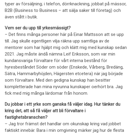
typer av försäljning; i telefon, dörrknackning, jobbat på mässor,
B2B (Business to Business – att sälja saker till företag) och
även stått i butik.
Vem ser du upp till yrkesmässigt?
– Det finns många personer här på Einar Mattsson att se upp
till. Jag skulle egentligen vilja räkna upp samtliga av de
mentorer som har hjälpt mig och klätt mig med kunskap sedan
2021. Jag måste ändå nämna Leif Eriksson, som var min
kundansvariga förvaltare för vårt interna bestånd för
hyresbeståndet Söder om söder (Enskede, Vårberg, Bredäng,
Sätra, Hammarbyhöjden, Hägersten etcetera) när jag började
som förvaltare. Med den gedigna kunskap han besitter
kompletterade han mina nyvunna kunskaper oerhört bra. Jag
fick med mig många lärdomar från honom.
Du jobbar i ett yrke som ganska få väljer idag. Hur tänker du
kring det, att så få väljer att bli förvaltare i
fastighetsbranschen?
– Jag tror främst det handlar om okunskap kring vad jobbet
faktiskt innebär. Bara i min omgivning märker jag hur de flesta