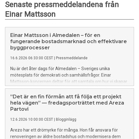
Senaste pressmeddelandena från
Einar Mattsson
Einar Mattsson i Almedalen – för en
fungerande bostadsmarknad och effektivare
byggprocesser
16.6.2026 06:33:00 CEST
|
Pressmeddelande
Nu är det åter dags för Almedalen – Sveriges unika
mötesplats för demokrati och samhällsfrågor. Einar
Mattsson-koncernen deltar för att samtala om hur vi skapar
en fungerande bostadsmarknad och effektivare
byggprocesser som möjliggör fortsatt tillväxt.
”Det är en fin förmån att få följa ett projekt
hela vägen” — fredagsporträttet med Areza
Partovi
12.6.2026 10:00:00 CEST
|
Blogginlägg
Arezo har ett drömyrke för många. Hon får ansvara för
renoveringen av äldre bostadshus och modernisera dem