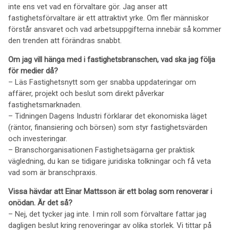
inte ens vet vad en förvaltare gör. Jag anser att
fastighetsförvaltare är ett attraktivt yrke. Om fler människor
förstår ansvaret och vad arbetsuppgifterna innebär så kommer
den trenden att förändras snabbt.
Om jag vill hänga med i fastighetsbranschen, vad ska jag följa
för medier då?
– Läs Fastighetsnytt som ger snabba uppdateringar om
affärer, projekt och beslut som direkt påverkar
fastighetsmarknaden.
– Tidningen Dagens Industri förklarar det ekonomiska läget
(räntor, finansiering och börsen) som styr fastighetsvärden
och investeringar.
– Branschorganisationen Fastighetsägarna ger praktisk
vägledning, du kan se tidigare juridiska tolkningar och få veta
vad som är branschpraxis.
Vissa hävdar att Einar Mattsson är ett bolag som renoverar i
onödan. Är det så?
– Nej, det tycker jag inte. I min roll som förvaltare fattar jag
dagligen beslut kring renoveringar av olika storlek. Vi tittar på