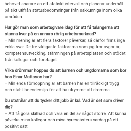
behovet snarare än ett statiskt intervall och planerar underhåll
på sikt utifrån statusbedömningar från sakkunniga inom olika
områden.
Hur gör man som arbetsgivare idag för att få talangerna att
stanna kvar på en annars rörlig arbetsmarknad?
– Min mening är att flera faktorer påverkar, så därför finns inga
enkla svar. De tre viktigaste faktorerna som jag tror avgör är;
kompetensutveckling, stämningen på arbetsplatsen och stödet
från kollegor och företaget.
Vilka drömmar hoppas du att barnen och ungdomarna som bor
hos Einar Mattsson har?
– Min enda förhoppning är att barnen har en tillräckligt trygg
och stabil boendemiljö för att ha utrymme att drömma.
Du utstrålar att du tycker ditt jobb är kul. Vad är det som driver
dig?
– Att få göra skillnad och vara en del av något större. Att kunna
påverka mina kollegor och mina hyresgästers vardag på ett
positivt sätt.