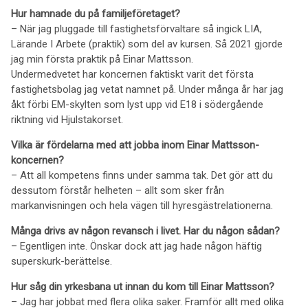
Hur hamnade du på familjeföretaget?
– När jag pluggade till fastighetsförvaltare så ingick LIA,
Lärande I Arbete (praktik) som del av kursen. Så 2021 gjorde
jag min första praktik på Einar Mattsson.
Undermedvetet har koncernen faktiskt varit det första
fastighetsbolag jag vetat namnet på. Under många år har jag
åkt förbi EM-skylten som lyst upp vid E18 i södergående
riktning vid Hjulstakorset.
Vilka är fördelarna med att jobba inom Einar Mattsson-
koncernen?
– Att all kompetens finns under samma tak. Det gör att du
dessutom förstår helheten – allt som sker från
markanvisningen och hela vägen till hyresgästrelationerna.
Många drivs av någon revansch i livet. Har du någon sådan?
– Egentligen inte. Önskar dock att jag hade någon häftig
superskurk-berättelse.
Hur såg din yrkesbana ut innan du kom till Einar Mattsson?
– Jag har jobbat med flera olika saker. Framför allt med olika