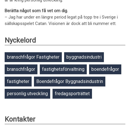
år är kring personlig utveckling.
Berätta något som få vet om dig.
– Jag har under en längre period legat på topp tre i Sverige i
sällskapsspelet Catan. Visionen är dock att bli nummer ett.
Nyckelord
branschfrågor Fastigheter
byggnadsindustri
branschfrågor
fastighetsförvaltning
boendefrågor
fastigheter
Boendefrågor Byggnadsindustrin
personlig utveckling
fredagsporträttet
Kontakter