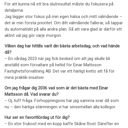
För att kunna nå ett bra slutresultat måste du fokusera på
detaljerna.
Jag lägger stor fokus på min egen hälsa och mitt välmående –
det är min första prioritet. Om ditt välmående fallerar, så tappar
du automatiskt på alla andra plan. Så att vara glad är därför ett
aktivt val jag gör varje morgon.
Vilken dag har hittills varit din bästa arbetsdag, och vad hände
då?
– En vårdag 2023 när jag fick besked om att jag skulle bli
anställd som förvaltare på heltid för Einar Mattsson
Fastighetsförvaltning AB. Det var ett härligt kvitto att få för
mina praktik-insatser.
Om jag frågar dig 2036 vad som är det bästa med Einar
Mattsson då. Vad svarar du?
– Oj, tuff fråga. Förhoppningsvis har jag samma svar då som
nu – den härliga stämningen vi har sinsemellan alla kollegor.
Hur ser en favoritlördag ut för dig?
– En stor frukost med en kopp kaffe Skåne Rost. Därefter en