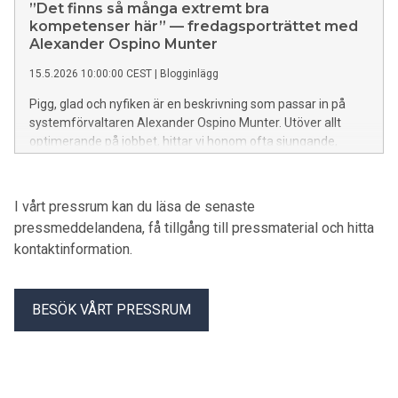
känna henne mer i dagens fredagsporträtt:
”Det finns så många extremt bra
kompetenser här” — fredagsporträttet med
Alexander Ospino Munter
15.5.2026 10:00:00 CEST
|
Blogginlägg
Pigg, glad och nyfiken är en beskrivning som passar in på
systemförvaltaren Alexander Ospino Munter. Utöver allt
optimerande på jobbet, hittar vi honom ofta sjungande,
lagandes mat och med ett intresse utöver det vanliga för
berg-och-dalbanor. Han är kreativ, positiv och en omtänksam
kollega. Han blir inspirerad varje dag på jobbet och då särskilt
I vårt pressrum kan du läsa de senaste
av sin kompetenta chef. Lär känna Alexander i dagens
pressmeddelandena, få tillgång till pressmaterial och hitta
fredagsporträtt:
kontaktinformation.
BESÖK VÅRT PRESSRUM