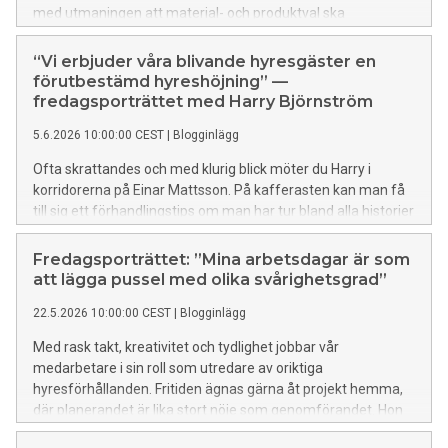
med utmaningen att material- och produktval ska
harmoniera med husens tidsepoker, så att dess identitet
bevaras. Hon vill att chefer ska våga ge unga medarbetare
“Vi erbjuder våra blivande hyresgäster en
ansvar för att snabbt kunna bygga upp erfarenhet. Hon
förutbestämd hyreshöjning” —
reser gärna, men nu väntar ett annat slags äventyr. Lär
fredagsporträttet med Harry Björnström
känna projektledaren Arezo i dagens fredagsporträtt:
5.6.2026 10:00:00 CEST
|
Blogginlägg
Ofta skrattandes och med klurig blick möter du Harry i
korridorerna på Einar Mattsson. På kafferasten kan man få
till sig ett förhandlingstips om man har tur bland alla historier
han gärna delar med sig av. När han inte förhandlar hyror,
spelar fritidshuset i Roslagen och gitarren en stor roll i hans
Fredagsporträttet: ”Mina arbetsdagar är som
liv. Lär känna Harry i dagens fredagsporträtt:
att lägga pussel med olika svårighetsgrad”
22.5.2026 10:00:00 CEST
|
Blogginlägg
Med rask takt, kreativitet och tydlighet jobbar vår
medarbetare i sin roll som utredare av oriktiga
hyresförhållanden. Fritiden ägnas gärna åt projekt hemma,
där planerandet är lika stort nöje som genomförandet. Hon
gillar också konst och musik, resor och kan flera språk. Lär