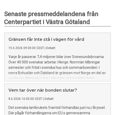
Senaste pressmeddelandena från
Centerpartiet i Västra Götaland
Gränsen får inte stå i vägen för vård
15.6.2026 09:00:00 CEST
|
Debatt
Varje år passerar 7,4 miljoner bilar över Svinesundsbroarna.
Över 40 000 svenskar arbetar i Norge. Norrmän tillbringar
semester och fritid i svenska hus och sommarboenden. I
norra Bohuslän och Dalsland är gränsen mot Norge en del av
vardagen. Människor har i alla tider rört sig fritt i detta
gränsland. Den friheten är värdefull. Den stärker
utvecklingen i hela regionen och skapar band mellan
Vem tar över när bonden slutar?
människor, samhällen och ekonomier på båda sidor. Men när
8.6.2026 16:00:00 CEST
|
Debatt
vårdbehov uppstår - och det gör de, ofta utan förvarning –
möter invånarna plötsligt en gräns som känns både
Det svenska lantbrukets framtid förhandlas just nu i Bryssel.
godtycklig och orättvis.
Där pågår förhandlingarna om EU:s gemensamma