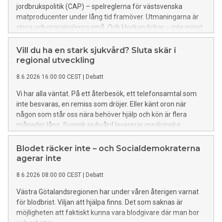
jordbrukspolitik (CAP) – spelreglerna för västsvenska
matproducenter under lång tid framöver. Utmaningarna är
stora och marginalerna små. Och klockan tickar – inte minst
för nästa generation lantbrukare.
Vill du ha en stark sjukvård? Sluta skär i
regional utveckling
8.6.2026 16:00:00 CEST
|
Debatt
Vi har alla väntat. På ett återbesök, ett telefonsamtal som
inte besvaras, en remiss som dröjer. Eller känt oron när
någon som står oss nära behöver hjälp och kön är flera
månader lång. Svensk sjukvård levererar medicinska
resultat i världsklass. Men tillgängligheten brister och trycket
på systemet växer. Kraven på mer resurser är helt legitima.
Blodet räcker inte – och Socialdemokraterna
Men lösningen är inte att skära i den lilla del av budgeten
agerar inte
som är avsatt för regional utveckling som skapar
8.6.2026 08:00:00 CEST
|
Debatt
förutsättningar för att hålla välfärden vid liv.
Västra Götalandsregionen har under våren återigen varnat
för blodbrist. Viljan att hjälpa finns. Det som saknas är
möjligheten att faktiskt kunna vara blodgivare där man bor