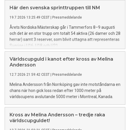
Här den svenska sprinttruppen till NM
19.7.2026 13:25:49 CEST
|
Pressmeddelande
Årets Nordiska Mästerskap går i Tammerfors 8–9 augusti
och det är en stor trupp om totalt 54 aktiva (26 damer och 28
herrar) samt 3 reserver, som blivit uttagna att representeras
Sverige i U16, U18 och U21.
Världscupguld i kanot efter kross av Melina
Andersson
12.7.2026 21:59:42 CEST
|
Pressmeddelande
Melina Andersson från Norrköping gav inte motståndarna en
chans när hon gick loss redan efter 1000 meter på
världscupens avslutande 5000 meter i Montreal, Kanada.
Kross av Melina Andersson – tredje raka
världscupguldet!