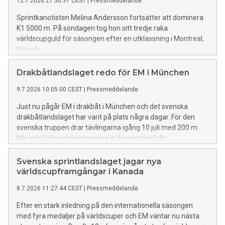
12.7.2026 21:50:31 CEST
|
Pressmeddelande
Sprintkanotisten Melina Andersson fortsätter att dominera
K1 5000 m. På söndagen tog hon sitt tredje raka
världscupguld för säsongen efter en utklassning i Montreal,
Kanada.
Drakbåtlandslaget redo för EM i München
9.7.2026 10:05:00 CEST
|
Pressmeddelande
Just nu pågår EM i drakbåt i München och det svenska
drakbåtlandslaget har varit på plats några dagar. För den
svenska truppen drar tävlingarna igång 10 juli med 200 m
Mix och förbundskaptenerna är förväntansfulla.
Svenska sprintlandslaget jagar nya
världscupframgångar i Kanada
8.7.2026 11:27:44 CEST
|
Pressmeddelande
Efter en stark inledning på den internationella säsongen
med fyra medaljer på världscuper och EM väntar nu nästa