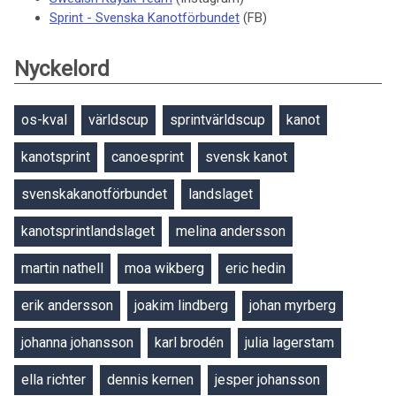
Sprint - Svenska Kanotförbundet
(FB)
Nyckelord
os-kval
världscup
sprintvärldscup
kanot
kanotsprint
canoesprint
svensk kanot
svenskakanotförbundet
landslaget
kanotsprintlandslaget
melina andersson
martin nathell
moa wikberg
eric hedin
erik andersson
joakim lindberg
johan myrberg
johanna johansson
karl brodén
julia lagerstam
ella richter
dennis kernen
jesper johansson