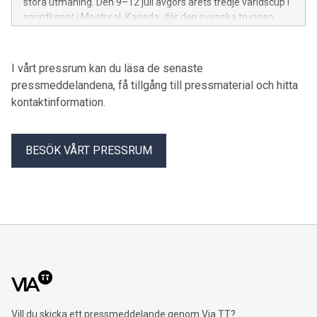
stora utmaning. Den 9–12 juli avgörs årets tredje världscup i
sprintkanot i Montreal, Kanada, där den svenska truppen
fortsätter jakten på medaljer och viktiga rankingpoäng mot
OS och Paralympics i Los Angeles 2028.
I vårt pressrum kan du läsa de senaste
pressmeddelandena, få tillgång till pressmaterial och hitta
kontaktinformation.
BESÖK VÅRT PRESSRUM
Vill du skicka ett pressmeddelande genom Via TT?