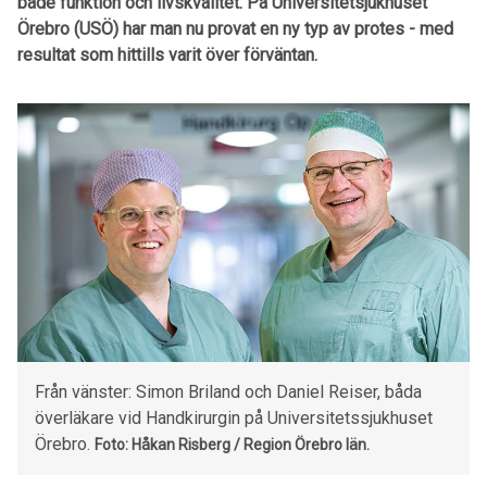
både funktion och livskvalitet. På Universitetsjukhuset
Örebro (USÖ) har man nu provat en ny typ av protes - med
resultat som hittills varit över förväntan.
Från vänster: Simon Briland och Daniel Reiser, båda
överläkare vid Handkirurgin på Universitetssjukhuset
Örebro.
Foto: Håkan Risberg / Region Örebro län.