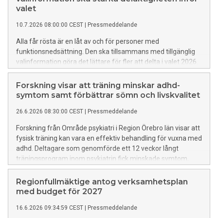
valet
10.7.2026 08:00:00 CEST
|
Pressmeddelande
Alla får rösta är en låt av och för personer med
funktionsnedsättning. Den ska tillsammans med tillgänglig
valinformation göra det lättare för fler att delta i valet 2026.
Låten är ett resultat av Region Örebro läns
demokratisatsning till studieförbunden inför valet.
Forskning visar att träning minskar adhd-
symtom samt förbättrar sömn och livskvalitet
26.6.2026 08:30:00 CEST
|
Pressmeddelande
Forskning från Område psykiatri i Region Örebro län visar att
fysisk träning kan vara en effektiv behandling för vuxna med
adhd. Deltagare som genomförde ett 12 veckor långt
träningsprogram inom psykiatrin fick minskade symtom,
bättre sömn, ökad livskvalitet och en starkare förståelse för
hur de själva kan påverka sitt mående.
Regionfullmäktige antog verksamhetsplan
med budget för 2027
16.6.2026 09:34:59 CEST
|
Pressmeddelande