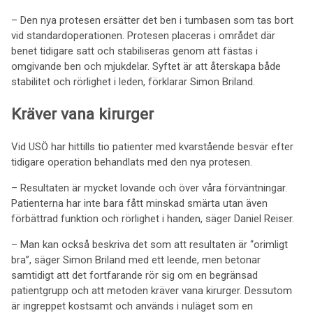
– Den nya protesen ersätter det ben i tumbasen som tas bort
vid standardoperationen. Protesen placeras i området där
benet tidigare satt och stabiliseras genom att fästas i
omgivande ben och mjukdelar. Syftet är att återskapa både
stabilitet och rörlighet i leden, förklarar Simon Briland.
Kräver vana kirurger
Vid USÖ har hittills tio patienter med kvarstående besvär efter
tidigare operation behandlats med den nya protesen.
– Resultaten är mycket lovande och över våra förväntningar.
Patienterna har inte bara fått minskad smärta utan även
förbättrad funktion och rörlighet i handen, säger Daniel Reiser.
– Man kan också beskriva det som att resultaten är “orimligt
bra”, säger Simon Briland med ett leende, men betonar
samtidigt att det fortfarande rör sig om en begränsad
patientgrupp och att metoden kräver vana kirurger. Dessutom
är ingreppet kostsamt och används i nuläget som en