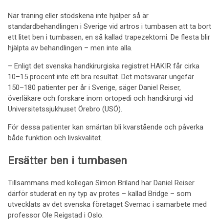
När träning eller stödskena inte hjälper så är
standardbehandlingen i Sverige vid artros i tumbasen att ta bort
ett litet ben i tumbasen, en så kallad trapezektomi. De flesta blir
hjälpta av behandlingen – men inte alla.
– Enligt det svenska handkirurgiska registret HAKIR får cirka
10–15 procent inte ett bra resultat. Det motsvarar ungefär
150–180 patienter per år i Sverige, säger Daniel Reiser,
överläkare och forskare inom ortopedi och handkirurgi vid
Universitetssjukhuset Örebro (USÖ).
För dessa patienter kan smärtan bli kvarstående och påverka
både funktion och livskvalitet.
Ersätter ben i tumbasen
Tillsammans med kollegan Simon Briland har Daniel Reiser
därför studerat en ny typ av protes – kallad Bridge – som
utvecklats av det svenska företaget Svemac i samarbete med
professor Ole Reigstad i Oslo.