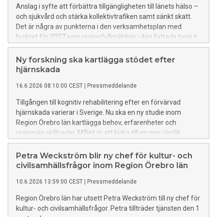
Anslag i syfte att förbättra tillgängligheten till länets hälso –
och sjukvård och stärka kollektivtrafiken samt sänkt skatt.
Det är några av punkterna i den verksamhetsplan med
budget för 2027 som regionfullmäktige i dag fattade beslut
om.
Ny forskning ska kartlägga stödet efter
hjärnskada
16.6.2026 08:10:00 CEST
|
Pressmeddelande
Tillgången till kognitiv rehabilitering efter en förvärvad
hjärnskada varierar i Sverige. Nu ska en ny studie inom
Region Örebro län kartlägga behov, erfarenheter och
regionala skillnader. Målet är att bidra till en mer jämlik
rehabilitering. Arbetsterapeut Helen Lindner har beviljats
nästan 160 000 kronor till studien från
Petra Weckström blir ny chef för kultur- och
Personskadeförbundet RTP.
civilsamhällsfrågor inom Region Örebro län
10.6.2026 13:59:00 CEST
|
Pressmeddelande
Region Örebro län har utsett Petra Weckström till ny chef för
kultur- och civilsamhällsfrågor. Petra tillträder tjänsten den 1