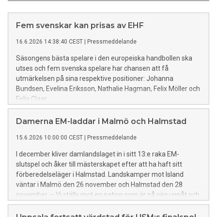
Fem svenskar kan prisas av EHF
16.6.2026 14:38:40 CEST
|
Pressmeddelande
Säsongens bästa spelare i den europeiska handbollen ska
utses och fem svenska spelare har chansen att få
utmärkelsen på sina respektive positioner: Johanna
Bundsen, Evelina Eriksson, Nathalie Hagman, Felix Möller och
Felix Claar.
Damerna EM-laddar i Malmö och Halmstad
15.6.2026 10:00:00 CEST
|
Pressmeddelande
I december kliver damlandslaget in i sitt 13:e raka EM-
slutspel och åker till mästerskapet efter att ha haft sitt
förberedelseläger i Halmstad. Landskamper mot Island
väntar i Malmö den 26 november och Halmstad den 28
november. – Vi ställs mot en nation som är på väg uppåt och
som blivit en regelbunden deltagare i EM och VM, säger
förbundskaptenen Tomas Axnér.