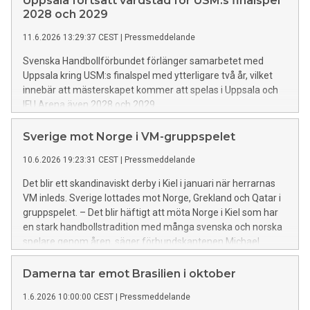
Uppsala fortsatt värdstad för USM:s finalspel
2028 och 2029
11.6.2026 13:29:37 CEST
|
Pressmeddelande
Svenska Handbollförbundet förlänger samarbetet med
Uppsala kring USM:s finalspel med ytterligare två år, vilket
innebär att mästerskapet kommer att spelas i Uppsala och
IFU Arena även 2028 och 2029.
Sverige mot Norge i VM-gruppspelet
10.6.2026 19:23:31 CEST
|
Pressmeddelande
Det blir ett skandinaviskt derby i Kiel i januari när herrarnas
VM inleds. Sverige lottades mot Norge, Grekland och Qatar i
gruppspelet. – Det blir häftigt att möta Norge i Kiel som har
en stark handbollstradition med många svenska och norska
spelare genom åren, säger förbundskaptenen Michael
Apelgren.
Damerna tar emot Brasilien i oktober
1.6.2026 10:00:00 CEST
|
Pressmeddelande