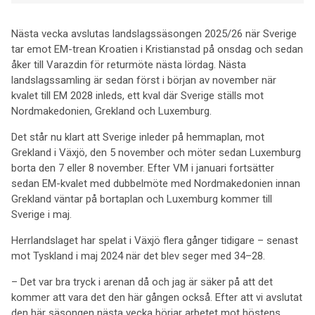
Nästa vecka avslutas landslagssäsongen 2025/26 när Sverige
tar emot EM-trean Kroatien i Kristianstad på onsdag och sedan
åker till Varazdin för returmöte nästa lördag. Nästa
landslagssamling är sedan först i början av november när
kvalet till EM 2028 inleds, ett kval där Sverige ställs mot
Nordmakedonien, Grekland och Luxemburg.
Det står nu klart att Sverige inleder på hemmaplan, mot
Grekland i Växjö, den 5 november och möter sedan Luxemburg
borta den 7 eller 8 november. Efter VM i januari fortsätter
sedan EM-kvalet med dubbelmöte med Nordmakedonien innan
Grekland väntar på bortaplan och Luxemburg kommer till
Sverige i maj.
Herrlandslaget har spelat i Växjö flera gånger tidigare – senast
mot Tyskland i maj 2024 när det blev seger med 34–28.
– Det var bra tryck i arenan då och jag är säker på att det
kommer att vara det den här gången också. Efter att vi avslutat
den här säsongen nästa vecka börjar arbetet mot höstens