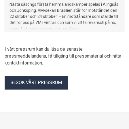
Nästa säsongs första hemmalandskamper spelas i Alingsås
och Jönköping. VM-sexan Brasilien står för motståndet den
22 oktober och 24 oktober. – En motståndare som ställde till
det för oss på VM i vintras och som vi vill ta revansch på nu,
säger förbundskaptenen Tomas Axnér.
I vårt pressrum kan du läsa de senaste
pressmeddelandena, få tillgång till pressmaterial och hitta
kontaktinformation.
BESÖK VÅRT PRESSRUM