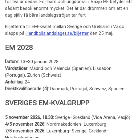
för två år sedan. För barn och ungdomar i Växjö HF betyder ett
sådant besök enormt mycket. Det är där drömmen om att en
dag själv få bära landslagströjan tar fart.
Biljetterna till EM-kvalet mellan Sverige och Grekland i Växjö
släpps på
Handbollslandslaget.se/biljetter
den 25 maj.
EM 2028
Datum:
13–30 januari 2028
Värdstäder:
Madrid och Valencia (Spanien), Lissabon
(Portugal), Zürich (Schweiz)
Antal lag:
24
Direktkvalificerade (4):
Danmark, Portugal, Schweiz, Spanien
SVERIGES EM-KVALGRUPP
5 november 2026, 18.30:
Sverige–Grekland (Vida Arena, Växjö)
4/5 november 2026:
Nordmakedonien–Luxemburg
7/8 november 2026:
Luxemburg–Sverige, Grekland–
Nordmakedonien