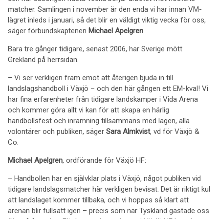
matcher. Samlingen i november är den enda vi har innan VM-
lägret inleds i januari, så det blir en väldigt viktig vecka för oss,
säger förbundskaptenen
Michael Apelgren
.
Bara tre gånger tidigare, senast 2006, har Sverige mött
Grekland på herrsidan.
– Vi ser verkligen fram emot att återigen bjuda in till
landslagshandboll i Växjö – och den här gången ett EM-kval! Vi
har fina erfarenheter från tidigare landskamper i Vida Arena
och kommer göra allt vi kan för att skapa en härlig
handbollsfest och inramning tillsammans med lagen, alla
volontärer och publiken, säger
Sara Almkvist
, vd för Växjö &
Co.
Michael Apelgren
, ordförande för Växjö HF:
– Handbollen har en självklar plats i Växjö, något publiken vid
tidigare landslagsmatcher här verkligen bevisat. Det är riktigt kul
att landslaget kommer tillbaka, och vi hoppas så klart att
arenan blir fullsatt igen – precis som när Tyskland gästade oss