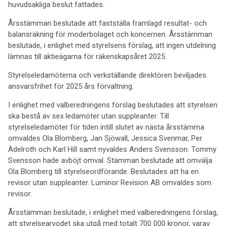
huvudsakliga beslut fattades.
Årsstämman beslutade att fastställa framlagd resultat- och
balansräkning för moderbolaget och koncernen. Årsstämman
beslutade, i enlighet med styrelsens förslag, att ingen utdelning
lämnas till aktieägarna för räkenskapsåret 2025.
Styrelseledamöterna och verkställande direktören beviljades
ansvarsfrihet för 2025 års förvaltning.
I enlighet med valberedningens förslag beslutades att styrelsen
ska bestå av sex ledamöter utan suppleanter. Till
styrelseledamöter för tiden intill slutet av nästa årsstämma
omvaldes Ola Blomberg, Jan Sjöwall, Jessica Svenmar, Per
Ädelroth och Karl Hill samt nyvaldes Anders Svensson. Tommy
Svensson hade avböjt omval. Stämman beslutade att omvälja
Ola Blomberg till styrelseordförande. Beslutades att ha en
revisor utan suppleanter. Luminor Revision AB omvaldes som
revisor.
Årsstämman beslutade, i enlighet med valberedningens förslag,
att styrelsearvodet ska utgå med totalt 700 000 kronor, varav