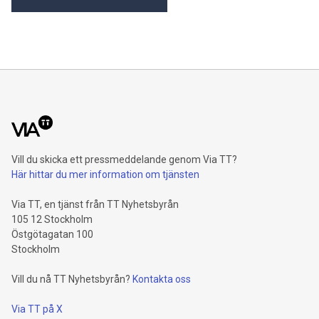
Helsinki. Den dubbla noteringen är ytterligare ett steg i
Virtunes arbete med att ge nordiska investerare säker,
transparent och reglerad exponering mot marknaden för
digitala tillgångar. Christopher Kock, VD på Virtune,
kommenterar: "Hyperliquid har snabbt etablerat sig so
Vill du skicka ett pressmeddelande genom Via TT?
Här hittar du mer information om tjänsten
Via TT, en tjänst från TT Nyhetsbyrån
105 12 Stockholm
Östgötagatan 100
Stockholm
Vill du nå TT Nyhetsbyrån?
Kontakta oss
Via TT på X