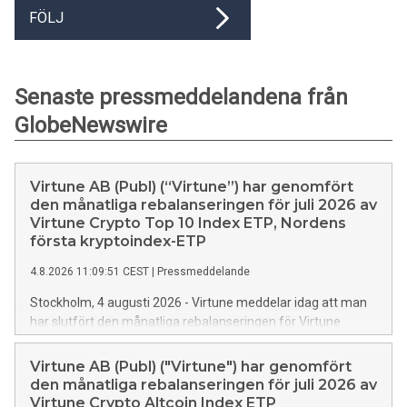
FÖLJ
Senaste pressmeddelandena från
GlobeNewswire
Virtune AB (Publ) (“Virtune”) har genomfört
den månatliga rebalanseringen för juli 2026 av
Virtune Crypto Top 10 Index ETP, Nordens
första kryptoindex-ETP
4.8.2026 11:09:51 CEST
|
Pressmeddelande
Stockholm, 4 augusti 2026 - Virtune meddelar idag att man
har slutfört den månatliga rebalanseringen för Virtune
Crypto Top 10 Index ETP, noterad på Nasdaq Stockholm för
både SEK-varianten (ISIN-kod SE0020052207, tickernamn
Virtune AB (Publ) ("Virtune") har genomfört
VIR10SEK) och EUR-varianten (ISIN-kod SE0020052215,
den månatliga rebalanseringen för juli 2026 av
tickernamn VIR10EUR). Utöver Virtune Crypto Top 10 Index
Virtune Crypto Altcoin Index ETP