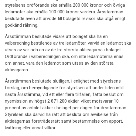
styrelsens ordförande ska erhålla 200 000 kronor och övriga
ledamöter ska erhålla 100 000 kronor vardera. Årsstämman
beslutade även att arvode till bolagets revisor ska utgå enligt
godkänd räkning.
Årsstämman beslutade vidare att bolaget ska ha en
valberedning bestående av tre ledamöter, varvid en ledamot ska
utses av var och en av de tre största aktieägarna i bolaget.
Ordförande i valberedningen ska, om inte ledamöterna enas
om annat, vara den ledamot som utses av den största
aktieägaren.
Årsstämman beslutade slutligen, i enlighet med styrelsens
förslag, om bemyndigande för styrelsen att under tiden intill
nästa årsstämma, vid ett eller flera tillfällen, fatta beslut om
nyemission av högst 2 871 200 aktier, vilket motsvarar 10
procent av antalet aktier i bolaget per dagen för årsstämman.
Styrelsen ska därvid ha rätt att besluta om avvikelse från
aktieägarnas företrädesrätt samt bestämmelse om apport,
kvittning eller annat villkor.