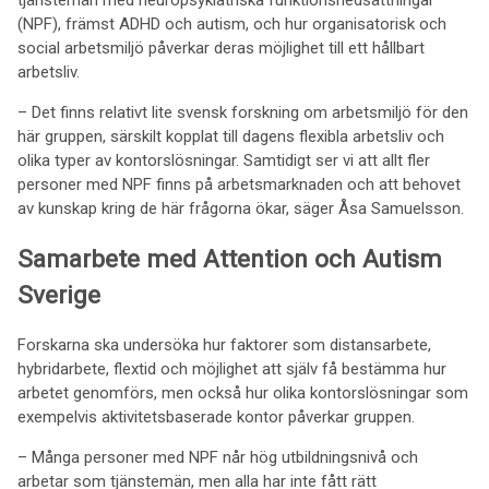
tjänstemän med neuropsykiatriska funktionsnedsättningar
(NPF), främst ADHD och autism, och hur organisatorisk och
social arbetsmiljö påverkar deras möjlighet till ett hållbart
arbetsliv.
– Det finns relativt lite svensk forskning om arbetsmiljö för den
här gruppen, särskilt kopplat till dagens flexibla arbetsliv och
olika typer av kontorslösningar. Samtidigt ser vi att allt fler
personer med NPF finns på arbetsmarknaden och att behovet
av kunskap kring de här frågorna ökar, säger Åsa Samuelsson.
Samarbete med Attention och Autism
Sverige
Forskarna ska undersöka hur faktorer som distansarbete,
hybridarbete, flextid och möjlighet att själv få bestämma hur
arbetet genomförs, men också hur olika kontorslösningar som
exempelvis aktivitetsbaserade kontor påverkar gruppen.
– Många personer med NPF når hög utbildningsnivå och
arbetar som tjänstemän, men alla har inte fått rätt