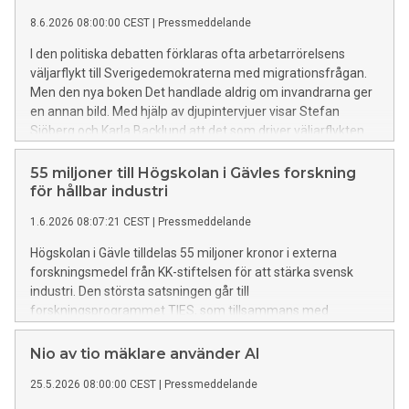
8.6.2026 08:00:00 CEST
|
Pressmeddelande
I den politiska debatten förklaras ofta arbetarrörelsens
väljarflykt till Sverigedemokraterna med migrationsfrågan.
Men den nya boken Det handlade aldrig om invandrarna ger
en annan bild. Med hjälp av djupintervjuer visar Stefan
Sjöberg och Karla Backlund att det som driver väljarflykten
till stor del är upplevelsen att Socialdemokraterna har
övergett sitt eget samhällsprojekt.
55 miljoner till Högskolan i Gävles forskning
för hållbar industri
1.6.2026 08:07:21 CEST
|
Pressmeddelande
Högskolan i Gävle tilldelas 55 miljoner kronor i externa
forskningsmedel från KK-stiftelsen för att stärka svensk
industri. Den största satsningen går till
forskningsprogrammet TIES, som tillsammans med
industrin ska utveckla framtidens hållbara energilösningar.
Samtidigt får forskningsprojektet MIRAI finansiering för att
Nio av tio mäklare använder AI
stärka företags strategiska beslut kring
25.5.2026 08:00:00 CEST
|
Pressmeddelande
produktionslokalisering för ökad konkurrenskraft.