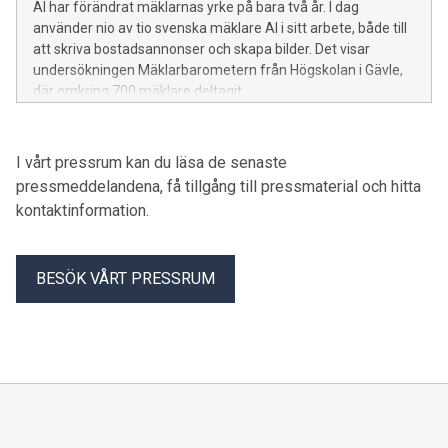
AI har förändrat mäklarnas yrke på bara två år. I dag
använder nio av tio svenska mäklare AI i sitt arbete, både till
att skriva bostadsannonser och skapa bilder. Det visar
undersökningen Mäklarbarometern från Högskolan i Gävle,
där omkring 700 mäklare deltagit.
I vårt pressrum kan du läsa de senaste
pressmeddelandena, få tillgång till pressmaterial och hitta
kontaktinformation.
BESÖK VÅRT PRESSRUM