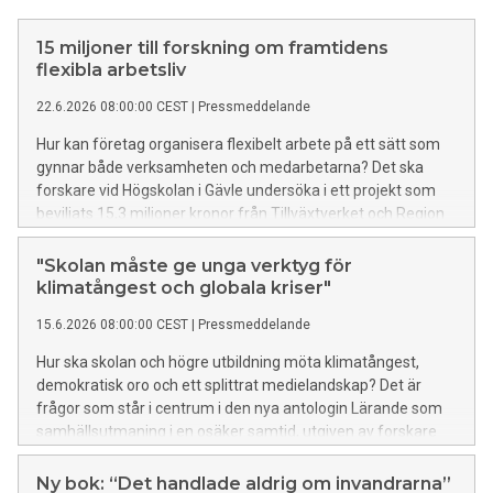
15 miljoner till forskning om framtidens
flexibla arbetsliv
22.6.2026 08:00:00 CEST
|
Pressmeddelande
Hur kan företag organisera flexibelt arbete på ett sätt som
gynnar både verksamheten och medarbetarna? Det ska
forskare vid Högskolan i Gävle undersöka i ett projekt som
beviljats 15,3 miljoner kronor från Tillväxtverket och Region
Gävleborg.
"Skolan måste ge unga verktyg för
klimatångest och globala kriser"
15.6.2026 08:00:00 CEST
|
Pressmeddelande
Hur ska skolan och högre utbildning möta klimatångest,
demokratisk oro och ett splittrat medielandskap? Det är
frågor som står i centrum i den nya antologin Lärande som
samhällsutmaning i en osäker samtid, utgiven av forskare
vid Högskolan i Gävle.
Ny bok: “Det handlade aldrig om invandrarna”