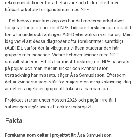
rekommendationer för arbetsgivare och bidra till ett mer
hållbart arbetsliv för tjänstemän med NPF.
– Det behövs mer kunskap om hur det moderna arbetslivet
fungerar för personer med NPF. Tidigare forskning på området
har ofta undersökt antingen ADHD eller autism var för sig. Men
idag vet vi att dessa diagnoser ofta förekommer samtidigt
(AuDHD), varför det är viktigt att vi även studerar den här
gruppen mer ingående. Vidare behöver kvinnor med NPF
särskilt studeras. Hittills har mest forskning om NPF baserats
på pojkar och män medan flickor och kvinnor i stor
utsträckning har missats, säger Åsa Samuelsson. Eftersom
det är kvinnorna som står för majoriteten av sjukskrivning idag
är det en angelägen grupp att fokusera närmare på.
Projektet startar under hösten 2026 och pågår i tre år. I
satsningen ingår även ett doktorandprojekt.
Fakta
Forskarna som deltar i projektet är:
Åsa Samuelsson