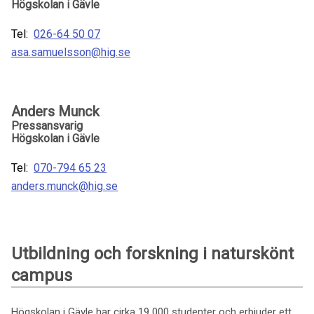
Högskolan i Gävle
Tel:
026-64 50 07
asa.samuelsson@hig.se
Anders Munck
Pressansvarig
Högskolan i Gävle
Tel:
070-794 65 23
anders.munck@hig.se
Utbildning och forskning i naturskönt
campus
Högskolan i Gävle har cirka 19 000 studenter och erbjuder ett