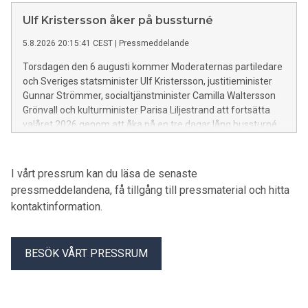
Ulf Kristersson åker på bussturné
5.8.2026 20:15:41 CEST
|
Pressmeddelande
Torsdagen den 6 augusti kommer Moderaternas partiledare
och Sveriges statsminister Ulf Kristersson, justitieminister
Gunnar Strömmer, socialtjänstminister Camilla Waltersson
Grönvall och kulturminister Parisa Liljestrand att fortsätta
valåret 2026 genom att åka på en tre dagar lång bussturné.
I vårt pressrum kan du läsa de senaste
pressmeddelandena, få tillgång till pressmaterial och hitta
kontaktinformation.
BESÖK VÅRT PRESSRUM