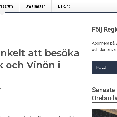
ressrum
Om tjänsten
Bli kund
Följ Reg
Abonnera på 
och den använ
enkelt att besöka
 och Vinön i
FÖLJ
Senaste
e
Örebro l