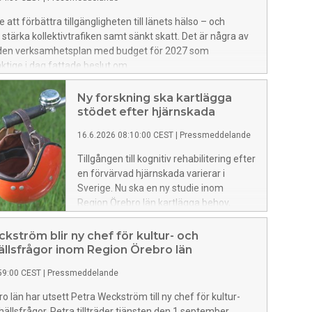
starkare förståelse för hur de själva kan
e att förbättra tillgängligheten till länets hälso – och
påverka sitt mående.
 stärka kollektivtrafiken samt sänkt skatt. Det är några av
 den verksamhetsplan med budget för 2027 som
ktige i dag fattade beslut om.
Ny forskning ska kartlägga
stödet efter hjärnskada
16.6.2026 08:10:00 CEST
|
Pressmeddelande
Tillgången till kognitiv rehabilitering efter
en förvärvad hjärnskada varierar i
Sverige. Nu ska en ny studie inom
Region Örebro län kartlägga behov,
erfarenheter och regionala skillnader.
Målet är att bidra till en mer jämlik
kström blir ny chef för kultur- och
rehabilitering. Arbetsterapeut Helen
ällsfrågor inom Region Örebro län
Lindner har beviljats nästan 160 000
59:00 CEST
|
Pressmeddelande
kronor till studien från
Personskadeförbundet RTP.
o län har utsett Petra Weckström till ny chef för kultur-
hällsfrågor. Petra tillträder tjänsten den 1 september.