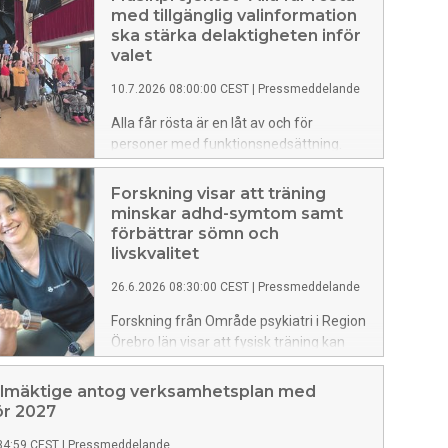
med tillgänglig valinformation
ska stärka delaktigheten inför
valet
10.7.2026 08:00:00 CEST
|
Pressmeddelande
Alla får rösta är en låt av och för
personer med funktionsnedsättning.
Den ska tillsammans med tillgänglig
valinformation göra det lättare för fler
Forskning visar att träning
att delta i valet 2026. Låten är ett
minskar adhd-symtom samt
resultat av Region Örebro läns
förbättrar sömn och
demokratisatsning till studieförbunden
livskvalitet
inför valet.
26.6.2026 08:30:00 CEST
|
Pressmeddelande
Forskning från Område psykiatri i Region
Örebro län visar att fysisk träning kan
vara en effektiv behandling för vuxna
med adhd. Deltagare som genomförde
llmäktige antog verksamhetsplan med
ett 12 veckor långt träningsprogram
ör 2027
inom psykiatrin fick minskade symtom,
34:59 CEST
|
Pressmeddelande
bättre sömn, ökad livskvalitet och en