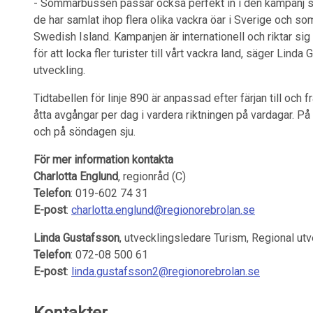
- Sommarbussen passar också perfekt in i den kampanj s
de har samlat ihop flera olika vackra öar i Sverige och s
Swedish Island. Kampanjen är internationell och riktar sig
för att locka fler turister till vårt vackra land, säger Lin
utveckling.
Tidtabellen för linje 890 är anpassad efter färjan till och
åtta avgångar per dag i vardera riktningen på vardagar. På
och på söndagen sju.
För mer information kontakta
Charlotta Englund
, regionråd (C)
Telefon
: 019-602 74 31
E-post
:
charlotta.englund@regionorebrolan.se
Linda Gustafsson
, utvecklingsledare Turism, Regional utv
Telefon
: 072-08 500 61
E-post
:
linda.gustafsson2@regionorebrolan.se