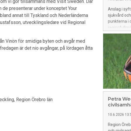
om vi gör tillsammans med Visit Sweden. Där
om de presenterar under konceptet Your
Anslag i syft
 bland annat till Tyskland och Nederländerna
sjukvård och
punkterna i
da Gustafsson, utvecklingsledare vid Regional
regionfullmä
 från Vinön för smidiga byten och avgår med
 fredagen är det nio avgångar, på lördagen åtta
Petra Wec
eckling, Region Örebro län
civilsamh
10.6.2026 13:
Region Örebr
och civilsam