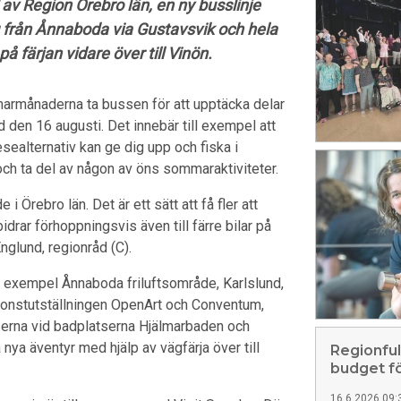
av Region Örebro län, en ny busslinje
 från Ånnaboda via Gustavsvik och hela
 färjan vidare över till Vinön.
marmånaderna ta bussen för att upptäcka delar
ed den 16 augusti. Det innebär till exempel att
resealternativ kan ge dig upp och fiska i
 och ta del av någon av öns sommaraktiviteter.
 Örebro län. Det är ett sätt att få fler att
drar förhoppningsvis även till färre bilar på
nglund, regionråd (C).
ill exempel Ånnaboda friluftsområde, Karlslund,
konstutställningen OpenArt och Conventum,
serna vid badplatserna Hjälmarbaden och
nya äventyr med hjälp av vägfärja över till
Regionfu
budget f
16.6.2026 09: