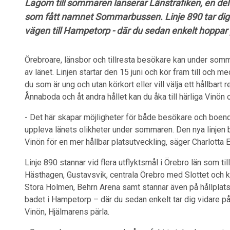
Lagom till sommaren lanserar Länstrafiken, en del 
som fått namnet Sommarbussen. Linje 890 tar dig
vägen till Hampetorp - där du sedan enkelt hoppar på
Örebroare, länsbor och tillresta besökare kan under som
av länet. Linjen startar den 15 juni och kör fram till och m
du som är ung och utan körkort eller vill välja ett hållbart 
Ånnaboda och åt andra hållet kan du åka till härliga Vinön
- Det här skapar möjligheter för både besökare och boende i
uppleva länets olikheter under sommaren. Den nya linjen bi
Vinön för en mer hållbar platsutveckling, säger Charlotta E
Linje 890 stannar vid flera utflyktsmål i Örebro län som t
Hästhagen, Gustavsvik, centrala Örebro med Slottet och 
Stora Holmen, Behrn Arena samt stannar även på hållplat
badet i Hampetorp – där du sedan enkelt tar dig vidare på 
Vinön, Hjälmarens pärla.