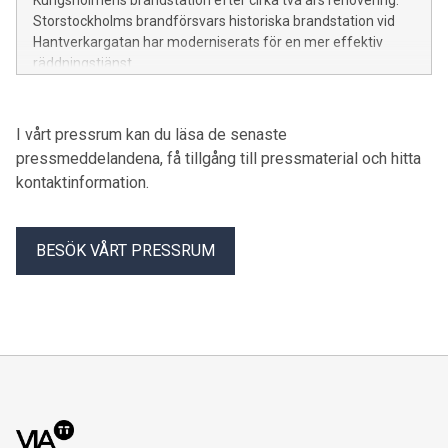
Kungsholmens brandstation efter cirka två års renovering.
Storstockholms brandförsvars historiska brandstation vid
Hantverkargatan har moderniserats för en mer effektiv
räddningstjänst.
I vårt pressrum kan du läsa de senaste
pressmeddelandena, få tillgång till pressmaterial och hitta
kontaktinformation.
BESÖK VÅRT PRESSRUM