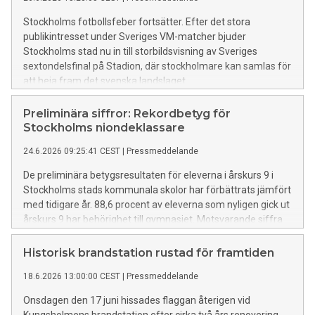
Stockholms fotbollsfeber fortsätter. Efter det stora
publikintresset under Sveriges VM-matcher bjuder
Stockholms stad nu in till storbildsvisning av Sveriges
sextondelsfinal på Stadion, där stockholmare kan samlas för
att heja fram det svenska landslaget.
Preliminära siffror: Rekordbetyg för
Stockholms niondeklassare
24.6.2026 09:25:41 CEST
|
Pressmeddelande
De preliminära betygsresultaten för eleverna i årskurs 9 i
Stockholms stads kommunala skolor har förbättrats jämfört
med tidigare år. 88,6 procent av eleverna som nyligen gick ut
årskurs 9 har behörighet till gymnasiet. Motsvarande siffra
vid samma tid förra året var 87,3 procent. Behörigheten har
inte varit så här hög sedan nuvarande betygssystem
Historisk brandstation rustad för framtiden
infördes.
18.6.2026 13:00:00 CEST
|
Pressmeddelande
Onsdagen den 17 juni hissades flaggan återigen vid