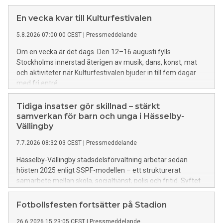
En vecka kvar till Kulturfestivalen
5.8.2026 07:00:00 CEST
|
Pressmeddelande
Om en vecka är det dags. Den 12–16 augusti fylls
Stockholms innerstad återigen av musik, dans, konst, mat
och aktiviteter när Kulturfestivalen bjuder in till fem dagar
med fri entré.
Tidiga insatser gör skillnad – stärkt
samverkan för barn och unga i Hässelby-
Vällingby
7.7.2026 08:32:03 CEST
|
Pressmeddelande
Hässelby-Vällingby stadsdelsförvaltning arbetar sedan
hösten 2025 enligt SSPF-modellen – ett strukturerat
samarbete mellan skola, socialtjänst, polis och fritid. Syftet
är att förebygga brott och ge tidigt stöd till barn och unga
som riskerar att hamna i kriminalitet.
Fotbollsfesten fortsätter på Stadion
26.6.2026 15:23:05 CEST
|
Pressmeddelande