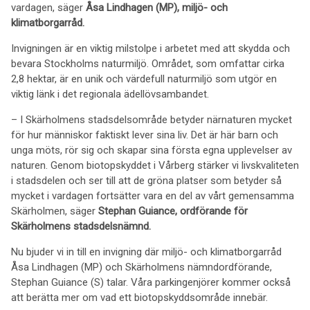
vardagen, säger
Åsa Lindhagen (MP), miljö- och
klimatborgarråd.
Invigningen är en viktig milstolpe i arbetet med att skydda och
bevara Stockholms naturmiljö. Området, som omfattar cirka
2,8 hektar, är en unik och värdefull naturmiljö som utgör en
viktig länk i det regionala ädellövsambandet.
– I Skärholmens stadsdelsområde betyder närnaturen mycket
för hur människor faktiskt lever sina liv. Det är här barn och
unga möts, rör sig och skapar sina första egna upplevelser av
naturen. Genom biotopskyddet i Vårberg stärker vi livskvaliteten
i stadsdelen och ser till att de gröna platser som betyder så
mycket i vardagen fortsätter vara en del av vårt gemensamma
Skärholmen, säger
Stephan Guiance, ordförande för
Skärholmens stadsdelsnämnd.
Nu bjuder vi in till en invigning där miljö- och klimatborgarråd
Åsa Lindhagen (MP) och Skärholmens nämndordförande,
Stephan Guiance (S) talar. Våra parkingenjörer kommer också
att berätta mer om vad ett biotopskyddsområde innebär.