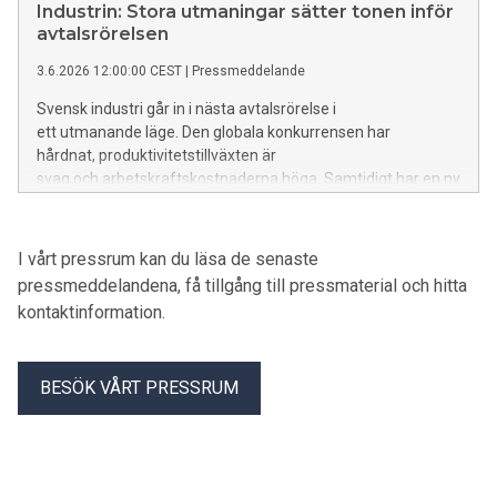
av de viktigaste framtidsfrågorna för svensk industri.
Industrin: Stora utmaningar sätter tonen inför
Välkommen att bevaka våra seminarier.
avtalsrörelsen
3.6.2026 12:00:00 CEST
|
Pressmeddelande
Svensk industri går in i nästa avtalsrörelse i
ett utmanande läge. Den globala konkurrensen har
hårdnat, produktivitetstillväxten är
svag och arbetskraftskostnaderna höga. Samtidigt har en ny
konflikt i omvärlden blossat upp, med snabbt
stigande energipriser och ökad osäkerhet som
följd. Återhämtningen av konjunkturen
I vårt pressrum kan du läsa de senaste
har därför återigen skjutits fram.
pressmeddelandena, få tillgång till pressmaterial och hitta
kontaktinformation.
BESÖK VÅRT PRESSRUM