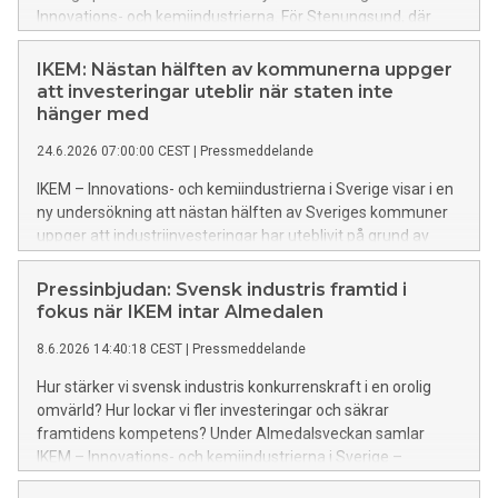
Innovations- och kemiindustrierna. För Stenungsund, där
kemiindustrin står inför omfattande investeringar i
klimatomställningen, är tillgången till el och effekt
IKEM: Nästan hälften av kommunerna uppger
avgörande för framtiden.
att investeringar uteblir när staten inte
hänger med
24.6.2026 07:00:00 CEST
|
Pressmeddelande
IKEM – Innovations- och kemiindustrierna i Sverige visar i en
ny undersökning att nästan hälften av Sveriges kommuner
uppger att industriinvesteringar har uteblivit på grund av
långsamma statliga processer. Många pekar också ut
bristande elkapacitet, infrastruktur och långa
Pressinbjudan: Svensk industris framtid i
tillståndsprocesser som avgörande hinder.
fokus när IKEM intar Almedalen
8.6.2026 14:40:18 CEST
|
Pressmeddelande
Hur stärker vi svensk industris konkurrenskraft i en orolig
omvärld? Hur lockar vi fler investeringar och säkrar
framtidens kompetens? Under Almedalsveckan samlar
IKEM – Innovations- och kemiindustrierna i Sverige –
politiker, företagsledare och experter för samtal om några