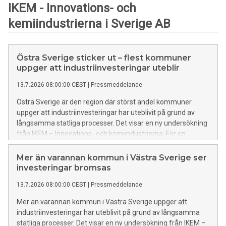
IKEM - Innovations- och
kemiindustrierna i Sverige AB
Östra Sverige sticker ut – flest kommuner
uppger att industriinvesteringar uteblir
13.7.2026 08:00:00 CEST
|
Pressmeddelande
Östra Sverige är den region där störst andel kommuner
uppger att industriinvesteringar har uteblivit på grund av
långsamma statliga processer. Det visar en ny undersökning
från IKEM – Innovations- och kemiindustrierna. För en
växande kunskaps- och industriregion som Uppsala är
tillgång till el, infrastruktur och effektiva tillståndsprocesser
Mer än varannan kommun i Västra Sverige ser
avgörande för fortsatt utveckling.
investeringar bromsas
13.7.2026 08:00:00 CEST
|
Pressmeddelande
Mer än varannan kommun i Västra Sverige uppger att
industriinvesteringar har uteblivit på grund av långsamma
statliga processer. Det visar en ny undersökning från IKEM –