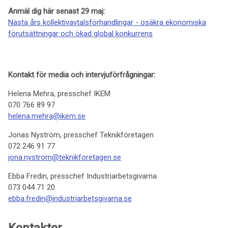
Anmäl dig här senast 29 maj:
Nästa års kollektivavtalsförhandlingar - osäkra ekonomiska
förutsättningar och ökad global konkurrens
Kontakt för media och intervjuförfrågningar:
Helena Mehra, presschef IKEM
070 766 89 97
helena.mehra@ikem.se
Jonas Nyström, presschef Teknikföretagen
072 246 91 77
jona.nystrom@teknikforetagen.se
Ebba Fredin, presschef Industriarbetsgivarna
073 044 71 20
ebba.fredin@industriarbetsgivarna.se