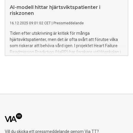
AI-modell hittar hjärtsviktspatienter i
riskzonen
16.12.2025 09:01:02 CET
|
Pressmeddelande
Tiden efter utskrivning är kritisk för många
hjärtsviktspatienter, men det är ofta svårt att förutse vilka
som riskerar att behöva vård igen. I projektet Heart Failure
Readmission Prediction (HaRP) har forskare vid Högskolan i
Halmstad tagit fram en AI-modell som ska hjälpa
vårdpersonal att fånga upp riskpatienter i tid.
Vill du skicka ett pressmeddelande genom Via TT?