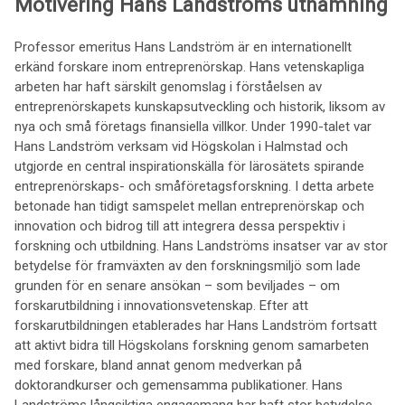
Motivering Hans Landströms utnämning
Professor emeritus Hans Landström är en internationellt
erkänd forskare inom entreprenörskap. Hans vetenskapliga
arbeten har haft särskilt genomslag i förståelsen av
entreprenörskapets kunskapsutveckling och historik, liksom av
nya och små företags finansiella villkor. Under 1990-talet var
Hans Landström verksam vid Högskolan i Halmstad och
utgjorde en central inspirationskälla för lärosätets spirande
entreprenörskaps- och småföretagsforskning. I detta arbete
betonade han tidigt samspelet mellan entreprenörskap och
innovation och bidrog till att integrera dessa perspektiv i
forskning och utbildning. Hans Landströms insatser var av stor
betydelse för framväxten av den forskningsmiljö som lade
grunden för en senare ansökan – som beviljades – om
forskarutbildning i innovationsvetenskap. Efter att
forskarutbildningen etablerades har Hans Landström fortsatt
att aktivt bidra till Högskolans forskning genom samarbeten
med forskare, bland annat genom medverkan på
doktorandkurser och gemensamma publikationer. Hans
Landströms långsiktiga engagemang har haft stor betydelse