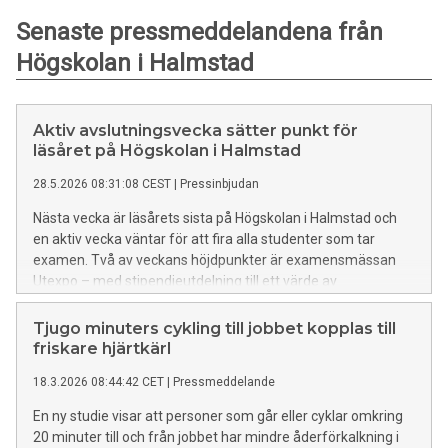
Senaste pressmeddelandena från
Högskolan i Halmstad
Aktiv avslutningsvecka sätter punkt för
läsåret på Högskolan i Halmstad
28.5.2026 08:31:08 CEST
|
Pressinbjudan
Nästa vecka är läsårets sista på Högskolan i Halmstad och
en aktiv vecka väntar för att fira alla studenter som tar
examen. Två av veckans höjdpunkter är examensmässan
Utexpo – med stipendieutdelning till ett värde av
hundratusentals kronor – och avslutningshögtiden på
Halmstad Arena.
Tjugo minuters cykling till jobbet kopplas till
friskare hjärtkärl
18.3.2026 08:44:42 CET
|
Pressmeddelande
En ny studie visar att personer som går eller cyklar omkring
20 minuter till och från jobbet har mindre åderförkalkning i