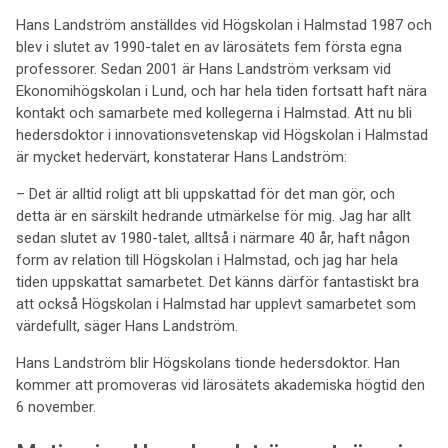
Hans Landström anställdes vid Högskolan i Halmstad 1987 och
blev i slutet av 1990-talet en av lärosätets fem första egna
professorer. Sedan 2001 är Hans Landström verksam vid
Ekonomihögskolan i Lund, och har hela tiden fortsatt haft nära
kontakt och samarbete med kollegerna i Halmstad. Att nu bli
hedersdoktor i innovationsvetenskap vid Högskolan i Halmstad
är mycket hedervärt, konstaterar Hans Landström:
– Det är alltid roligt att bli uppskattad för det man gör, och
detta är en särskilt hedrande utmärkelse för mig. Jag har allt
sedan slutet av 1980-talet, alltså i närmare 40 år, haft någon
form av relation till Högskolan i Halmstad, och jag har hela
tiden uppskattat samarbetet. Det känns därför fantastiskt bra
att också Högskolan i Halmstad har upplevt samarbetet som
värdefullt, säger Hans Landström.
Hans Landström blir Högskolans tionde hedersdoktor. Han
kommer att promoveras vid lärosätets akademiska högtid den
6 november.