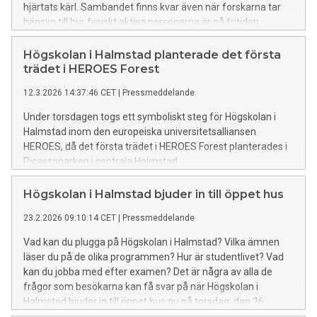
hjärtats kärl. Sambandet finns kvar även när forskarna tar
hänsyn till hur fysiskt aktiva personerna är på fritiden.
Högskolan i Halmstad planterade det första
trädet i HEROES Forest
12.3.2026 14:37:46 CET
|
Pressmeddelande
Under torsdagen togs ett symboliskt steg för Högskolan i
Halmstad inom den europeiska universitetsalliansen
HEROES, då det första trädet i HEROES Forest planterades i
Picassoparken i centrala Halmstad.
Högskolan i Halmstad bjuder in till öppet hus
23.2.2026 09:10:14 CET
|
Pressmeddelande
Vad kan du plugga på Högskolan i Halmstad? Vilka ämnen
läser du på de olika programmen? Hur är studentlivet? Vad
kan du jobba med efter examen? Det är några av alla de
frågor som besökarna kan få svar på när Högskolan i
Halmstad bjuder in till öppet hus nu på torsdag, den 26
februari.