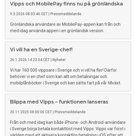
Vipps och MobilePay finns nu på grönländska
9.3.2026 08:03:40 CET
|
Pressmeddelande
Grönländska användare av MobilePay-appen kan från och
med idag använda appen i en grönländsk version.
Vi vill ha en Sverige-chef!
26.1.2026 14:23:54 CET
|
Nyheter
Vi har 160 000 vippsare i Sverige och vi vill ha fler! Därför
behöver vi en chef som kan allt om betalningar och
mobilplånböcker i Sverige och kan sätta fart på vår tillväxt.
Blippa med Vipps – funktionen lanseras
20.11.2025 08:00:00 CET
|
Pressmeddelande
Från och med idag kan både iPhone- och Android-användare
i Sverige börja betala kontaktlöst med Vipps. Vipps var först i
världen med att aktivera kontaktlös betalning i iOS efter att