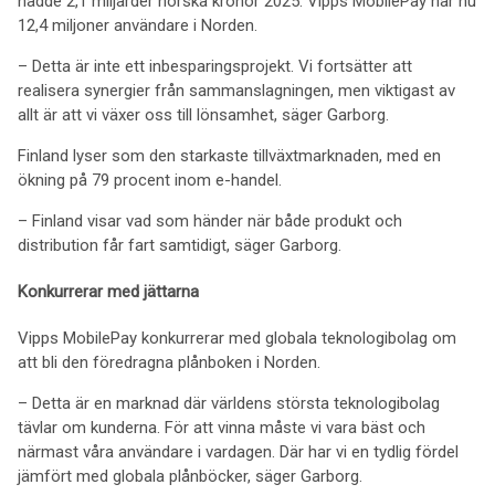
nådde 2,1 miljarder norska kronor 2025. Vipps MobilePay har nu
12,4 miljoner användare i Norden.
– Detta är inte ett inbesparingsprojekt. Vi fortsätter att
realisera synergier från sammanslagningen, men viktigast av
allt är att vi växer oss till lönsamhet, säger Garborg.
Finland lyser som den starkaste tillväxtmarknaden, med en
ökning på 79 procent inom e-handel.
– Finland visar vad som händer när både produkt och
distribution får fart samtidigt, säger Garborg.
Konkurrerar med jättarna
Vipps MobilePay konkurrerar med globala teknologibolag om
att bli den föredragna plånboken i Norden.
– Detta är en marknad där världens största teknologibolag
tävlar om kunderna. För att vinna måste vi vara bäst och
närmast våra användare i vardagen. Där har vi en tydlig fördel
jämfört med globala plånböcker, säger Garborg.