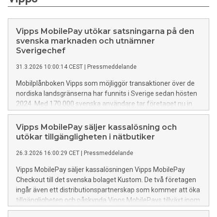
Vipps MobilePay utökar satsningarna på den
svenska marknaden och utnämner
Sverigechef
31.3.2026 10:00:14 CEST
|
Pressmeddelande
Mobilplånboken Vipps som möjliggör transaktioner över de
nordiska landsgränserna har funnits i Sverige sedan hösten
2024. Med 170 000 svenska användare tar företaget nu in
Ida Ryde som Sverigechef för att accelerera tillväxten.
Vipps MobilePay säljer kassalösning och
utökar tillgängligheten i nätbutiker
26.3.2026 16:00:29 CET
|
Pressmeddelande
Vipps MobilePay säljer kassalösningen Vipps MobilePay
Checkout till det svenska bolaget Kustom. De två företagen
ingår även ett distributionspartnerskap som kommer att öka
tillgängligheten och påskynda Vipps MobilePays tillväxt inom
e-handel.