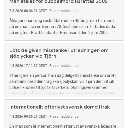
Man åtalas för dubbelmord i Brattås 2005
7.8.2026 08:06:36 CEST
|
Pressmeddelande
Åklagare har i dag väckt åtal mot en 45-årig man för mord
på en man och en kvinna i 70-årsåldern, som hittades döda
på en gård i Brattås utanför Härnösand den 2 juni 2005.
Lots delgiven misstanke i utredningen om
sjöolyckan vid Tjörn
4.8.2026 17:11:37 CEST
|
Pressmeddelande
Ytterligare en person har i dag delgetts misstanke om brott i
samband med den tragiska sjöolyckan vid Tjörn den 28 juli.
Lotsen knuten till Sjöfartsverkets lotsningsverksamhet
misstänks på skälig misstanke, den lägre misstankegraden,
för vårdslöshet i sjötrafik och vållande till annans död. Lotsen
förnekar brott.
Internationellt efterlyst svensk dömd i Irak
4.8.2026 09:36:26 CEST
|
Pressmeddelande
En man som är internationellt efterlyst av svenska åklagare