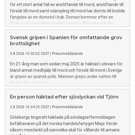
för ett stort antal fall av anstiftande till mord, anstiftande till
försök till mord samt stämpling till mord har dömts till livstids
fängelse av en domstol i Irak. Domen kommer efter en
fördjupad samverkan mellan svenska åklagare och det
irakiska rättsväsendet.
Svensk gripen i Spanien för omfattande grov
brottslighet
3.8.2026 10:30:02 CEST
|
Pressmeddelande
En 21-årig man som sedan maj 2025 är häktad i utevaro för
bland annat medhjälp till mord och försök till mord i Sverige
är gripen av spansk polis. Mannen greps under natten till
lördag den 1 augusti.
En person häktad efter sjöolyckan vid Tjörn
2.8.2026 16:34:25 CEST
|
Pressmeddelande
Göteborgs tingsrätt häktade på söndagseftermiddagen
befälhavaren på det norska handelsfartyget Misje Verde
såsom misstänkt på sannolika skäl för vållande till annans