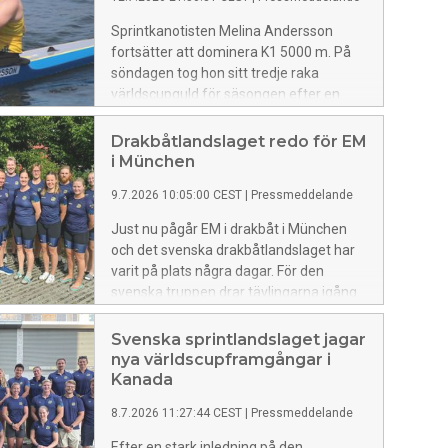
Sprintkanotisten Melina Andersson
fortsätter att dominera K1 5000 m. På
söndagen tog hon sitt tredje raka
världscupguld för säsongen efter en
utklassning i Montreal, Kanada.
Drakbåtlandslaget redo för EM
i München
9.7.2026 10:05:00 CEST
|
Pressmeddelande
Just nu pågår EM i drakbåt i München
och det svenska drakbåtlandslaget har
varit på plats några dagar. För den
svenska truppen drar tävlingarna igång
10 juli med 200 m Mix och
förbundskaptenerna är förväntansfulla.
Svenska sprintlandslaget jagar
nya världscupframgångar i
Kanada
8.7.2026 11:27:44 CEST
|
Pressmeddelande
Efter en stark inledning på den