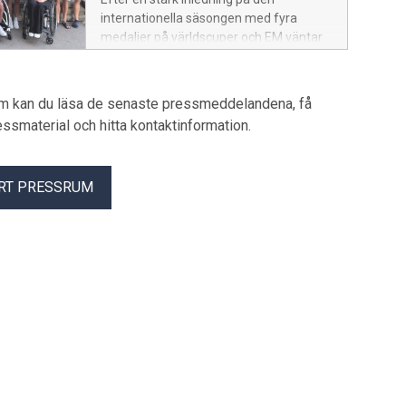
internationella säsongen med fyra
medaljer på världscuper och EM väntar
nu nästa stora utmaning. Den 9–12 juli
avgörs årets tredje världscup i
sprintkanot i Montreal, Kanada, där den
um kan du läsa de senaste pressmeddelandena, få
svenska truppen fortsätter jakten på
pressmaterial och hitta kontaktinformation.
medaljer och viktiga rankingpoäng mot
OS och Paralympics i Los Angeles 2028.
RT PRESSRUM