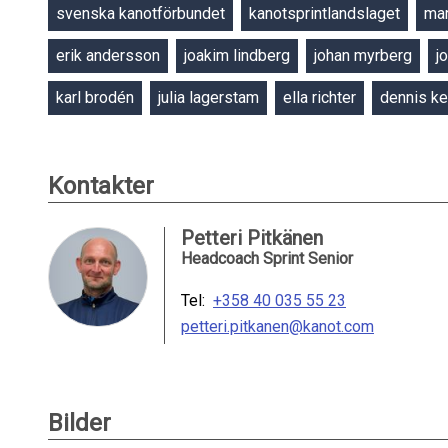
svenska kanotförbundet
kanotsprintlandslaget
mar
erik andersson
joakim lindberg
johan myrberg
j
karl brodén
julia lagerstam
ella richter
dennis ke
Kontakter
Petteri Pitkänen
Headcoach Sprint Senior
Tel:
+358 40 035 55 23
petteri.pitkanen@kanot.com
Bilder