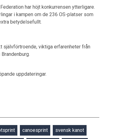
ederation har höjt konkurrensen ytterligare.
ävlingar i kampen om de 236 OS-platser som
extra betydelsefullt.
 självförtroende, viktiga erfarenheter från
 i Brandenburg.
löpande uppdateringar.
tsprint
canoesprint
svensk kanot