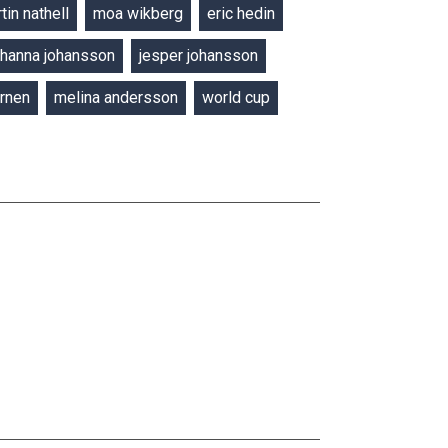
tin nathell
moa wikberg
eric hedin
ohanna johansson
jesper johansson
rnen
melina andersson
world cup