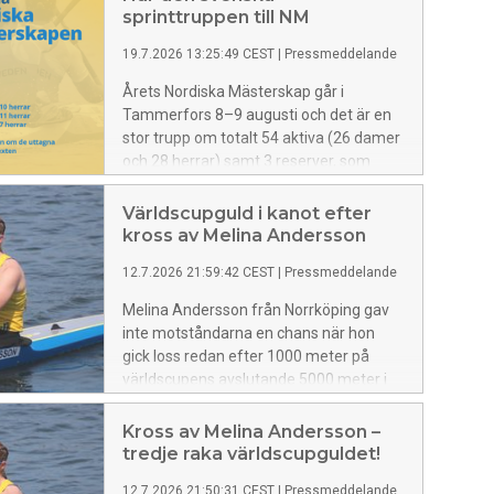
sprinttruppen till NM
19.7.2026 13:25:49 CEST
|
Pressmeddelande
Årets Nordiska Mästerskap går i
Tammerfors 8–9 augusti och det är en
stor trupp om totalt 54 aktiva (26 damer
och 28 herrar) samt 3 reserver, som
blivit uttagna att representeras Sverige i
U16, U18 och U21.
Världscupguld i kanot efter
kross av Melina Andersson
12.7.2026 21:59:42 CEST
|
Pressmeddelande
Melina Andersson från Norrköping gav
inte motståndarna en chans när hon
gick loss redan efter 1000 meter på
världscupens avslutande 5000 meter i
Montreal, Kanada.
Kross av Melina Andersson –
tredje raka världscupguldet!
12.7.2026 21:50:31 CEST
|
Pressmeddelande