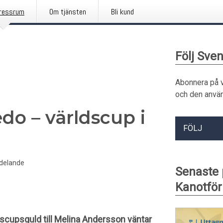
ressrum
Om tjänsten
Bli kund
Följ Sve
Abonnera på 
och den använ
do – världscup i
FÖLJ
delande
Senaste
Kanotfö
scupsguld till Melina Andersson väntar