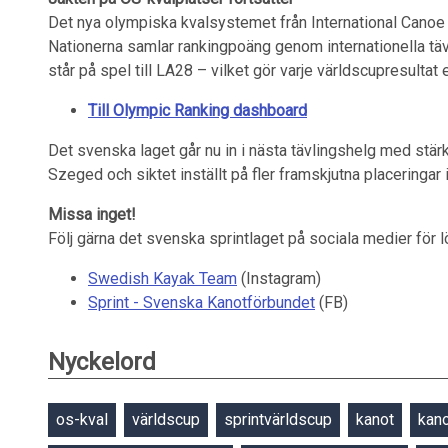
Det nya olympiska kvalsystemet från International Canoe F
Nationerna samlar rankingpoäng genom internationella t
står på spel till LA28 – vilket gör varje världscupresultat 
Till Olympic Ranking dashboard
Det svenska laget går nu in i nästa tävlingshelg med stärkt
Szeged och siktet inställt på fler framskjutna placeringar
Missa inget!
Följ gärna det svenska sprintlaget på sociala medier för 
Swedish Kayak Team
(Instagram)
Sprint - Svenska Kanotförbundet
(FB)
Nyckelord
os-kval
världscup
sprintvärldscup
kanot
kano