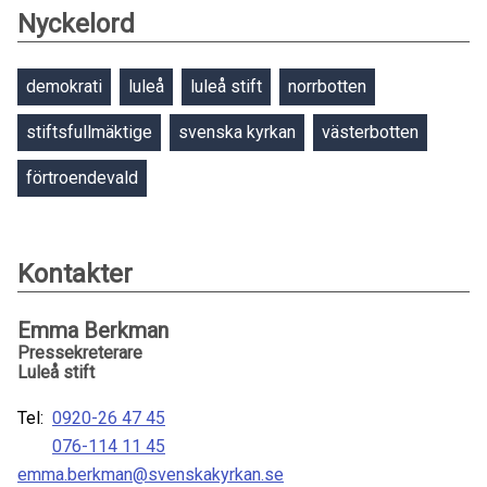
Nyckelord
demokrati
luleå
luleå stift
norrbotten
stiftsfullmäktige
svenska kyrkan
västerbotten
förtroendevald
Kontakter
Emma Berkman
Pressekreterare
Luleå stift
Tel:
0920-26 47 45
076-114 11 45
emma.berkman@svenskakyrkan.se