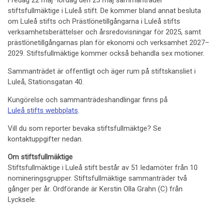
Fredag 22 maj–lördag den 23 maj sammanträder
stiftsfullmäktige i Luleå stift. De kommer bland annat besluta
om Luleå stifts och Prästlönetillgångarna i Luleå stifts
verksamhetsberättelser och årsredovisningar för 2025, samt
prästlönetillgångarnas plan för ekonomi och verksamhet 2027–
2029. Stiftsfullmäktige kommer också behandla sex motioner.
Sammanträdet är offentligt och äger rum på stiftskansliet i
Luleå, Stationsgatan 40.
Kungörelse och sammanträdeshandlingar finns på
Luleå stifts webbplats
.
Vill du som reporter bevaka stiftsfullmäktge? Se
kontaktuppgifter nedan.
Om stiftsfullmäktige
Stiftsfullmäktige i Luleå stift består av 51 ledamöter från 10
nomineringsgrupper. Stiftsfullmäktige sammanträder två
gånger per år. Ordförande är Kerstin Olla Grahn (C) från
Lycksele.