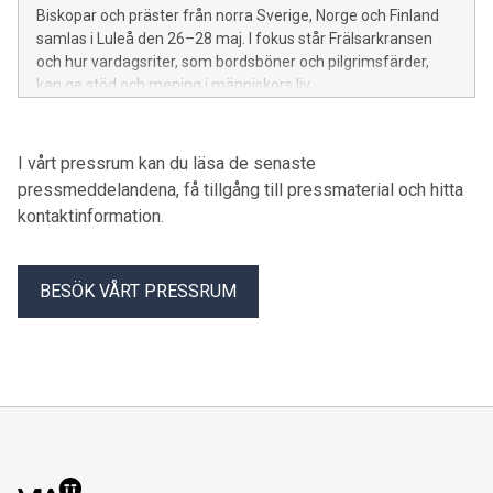
Biskopar och präster från norra Sverige, Norge och Finland
samlas i Luleå den 26–28 maj. I fokus står Frälsarkransen
och hur vardagsriter, som bordsböner och pilgrimsfärder,
kan ge stöd och mening i människors liv.
I vårt pressrum kan du läsa de senaste
pressmeddelandena, få tillgång till pressmaterial och hitta
kontaktinformation.
BESÖK VÅRT PRESSRUM