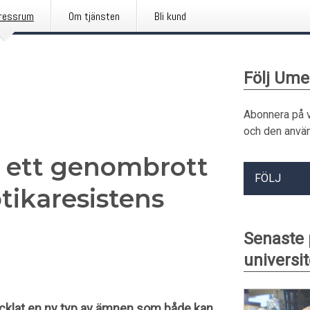
ressrum
Om tjänsten
Bli kund
Följ Ume
Abonnera på 
och den använ
i ett genombrott
FÖLJ
tikaresistens
Senaste
universit
ecklat en ny typ av ämnen som både kan