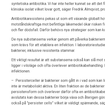
syntetiska antibiotika. Vi har inte heller kunnat se att de
kliniska isolat vilket lovar gott, säger Fredrik Almqvist, 
Antibiotikaresistens pekas ut som ett växande globalt hot 
motståndskraftiga mot befintliga läkemedel ökar risken fö
och fler dödsfall. Därför behövs nya strategier som kan ko
De nya substanserna verkar genom att påverka bakterier
som krävs för att etablera en infektion. I laboratoriestudi
bakterier, inklusive resistenta stammar.
Ett viktigt resultat är att substanserna också kan slå mot
ligger i viloläge och ofta överlever antibiotikabehandling.
infektionen.
– Persisterceller är bakterier som gått in i vad som kan li
inte är metaboliskt aktiva. En liten fraktion av de bakterie
persistensform och överlever därför ofta en antibiotikabe
avslutats kan dessa bakterier börja växa och återigen gör
också på "persister cells” vilket är väldigt spännande, sä