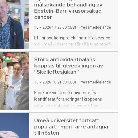
målsökande behandling av
Epstein–Barr-virusorsakad
cancer
16.7.2026 17:23:30 CEST
|
Pressmeddelande
Ett innovationsprojekt inom life science
vid Umeå universitet får så kallad proof-
of-concept-finansiering från Knut och
Alice Wallenbergs Stiftelse och
Störd antioxidantbalans
SciLifeLab. Målet är att utveckla och
kopplas till utvecklingen av
validera en molekyl som selektivt kan
”Skelleftesjukan”
stänga av gener från Epstein–Barr-virus
16.7.2026 10:21:30 CEST
|
Pressmeddelande
i cancerceller, vilket på sikt kan bana väg
för nya behandlingar av EBV-driven
Forskare vid Umeå universitet har
hjärnlymfom.
identifierat förändringar i kroppens
viktigaste antioxidantsystem hos
patienter med ärftlig
transthyretinamyloidos. Resultaten
Umeå universitet fortsatt
stärker teorin att oxidativ stress och
populärt - men färre antagna
inflammation bidrar till att sjukdomen
till hösten