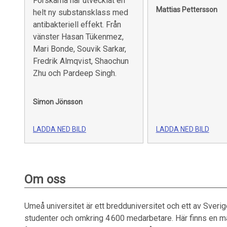
Forskarna har utvecklat en
Mattias Pettersson
helt ny substansklass med
antibakteriell effekt. Från
vänster Hasan Tükenmez,
Mari Bonde, Souvik Sarkar,
Fredrik Almqvist, Shaochun
Zhu och Pardeep Singh.
Simon Jönsson
LADDA NED BILD
LADDA NED BILD
Om oss
Umeå universitet är ett bredduniversitet och ett av Sver
studenter och omkring 4 600 medarbetare. Här finns en må