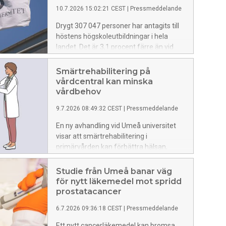
utvecklas och pekar samtidigt ut nya
10.7.2026 15:02:21 CEST
|
Pressmeddelande
biomarkörer som kan hjälpa till att
identifiera personer med ökad risk att
Drygt 307 047 personer har antagits till
insjukna.
höstens högskoleutbildningar i hela
landet. Det är 3,1 procent färre än vid
första urvalet inför höstterminen 2025.
På Umeå universitet är antalet antagna
Smärtrehabilitering på
totalt 34 278, jämfört med rekordet 38
vårdcentral kan minska
009 förra året innebär det en minskning
vårdbehov
på knappt 10 procent.
9.7.2026 08:49:32 CEST
|
Pressmeddelande
En ny avhandling vid Umeå universitet
visar att smärtrehabilitering i
primärvården kan förbättra hälsan,
minska behovet av vård och hjälpa fler
tillbaka till arbete. När flera yrkesgrupper
Studie från Umeå banar väg
samverkar kring patienten blir
för nytt läkemedel mot spridd
behandlingen dessutom mer
prostatacancer
kostnadseffektiv än traditionell vård
6.7.2026 09:36:18 CEST
|
Pressmeddelande
med enstaka insatser.
Ett nytt cancerläkemedel kan bromsa