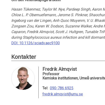
Hasan Tükenmez, Taylor M. Nye, Pardeep Singh, Aaron 
Chloe L. P. Obernuefemann, Jerome S. Pinkner, Shaochun 
Ingeborg van der Lingen, Anh Quoc Ntuyenm, V. U. Bhaska
Zongsen Zou, Karen W. Dodson, Suzanne Walker, Andre 
Caparon, Fredrik Almqvist, Scott J. Hultgren, Tunable Tri
during Staphylococcus aureus infection and kill dormant
DOI: 10.1126/sciadv.aec9100
Kontakter
Fredrik Almqvist
Professor
Kemiska institutionen, Umeå universit
Tel:
090-786 6925
fredrik.almqvist@umu.se