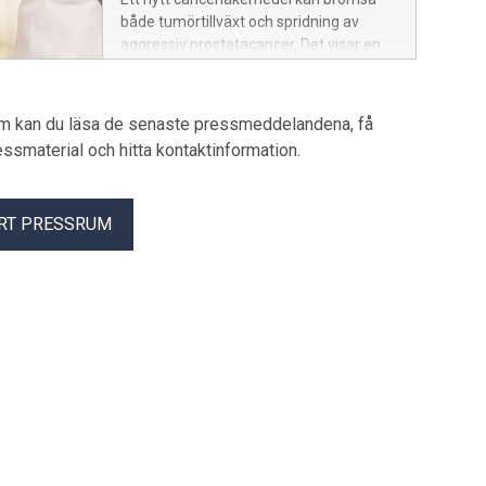
både tumörtillväxt och spridning av
aggressiv prostatacancer. Det visar en
studie från Umeå universitet och
internationella forskare som publiceras i
den vetenskapliga tidskriften Signal
um kan du läsa de senaste pressmeddelandena, få
Transduction and Targeted Therapy.
pressmaterial och hitta kontaktinformation.
RT PRESSRUM