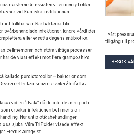
t finns existerande resistens i en mängd olika
professor vid Kemiska institutionen.
mot folkhälsan. När bakterier blir
r svårbehandlade infektioner, längre vårdtider
I vårt pressr
mplettera eller ersätta dagens antibiotika.
tillgång till 
nas cellmembran och störa viktiga processer
er har de visat effekt mot flera grampositiva
BESÖK VÅ
 så kallade persisterceller – bakterier som
 Dessa celler kan senare orsaka återfall av
knas vid en “dvala” då de inte delar sig och
r som orsakar infektionen befinner sig i
handling. När antibiotikabehandlingen
a oss sjuka. Våra TriPcider visade effekt
ger Fredrik Almqvist.