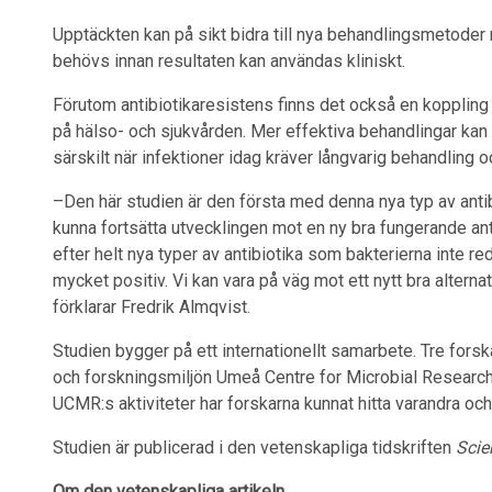
Upptäckten kan på sikt bidra till nya behandlingsmetoder
behövs innan resultaten kan användas kliniskt.
Förutom antibiotikaresistens finns det också en koppling
på hälso- och sjukvården. Mer effektiva behandlingar kan
särskilt när infektioner idag kräver långvarig behandling 
–Den här studien är den första med denna nya typ av antib
kunna fortsätta utvecklingen mot en ny bra fungerande anti
efter helt nya typer av antibiotika som bakterierna inte r
mycket positiv. Vi kan vara på väg mot ett nytt bra altern
förklarar Fredrik Almqvist.
Studien bygger på ett internationellt samarbete. Tre forsk
och forskningsmiljön Umeå Centre for Microbial Research 
UCMR:s aktiviteter har forskarna kunnat hitta varandra o
Studien är publicerad i den vetenskapliga tidskriften
Scie
Om den vetenskapliga artikeln