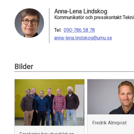
Anna-Lena Lindskog
Kommunikatör och presskontakt Teknis
Tel:
090-786 58 78
anna-lena.lindskog@umu.se
Bilder
Fredrik Almqvist