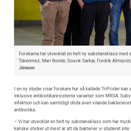
Forskarna har utvecklat en helt ny substansklass med an
Tükenmez, Mari Bonde, Souvik Sarkar, Fredrik Almqvis
Jönsson
I en ny studie visar forskare hur så kallade TriPcider kan
inklusive antibiotikaresistenta varianter som MRSA. Subs
infektion och kan samtidigt döda även vilande bakteriece
antibiotika.
– Vi har utvecklat en helt ny substansklass som har myck
kanske sticker ut mest är att de bakterier vi studerat int