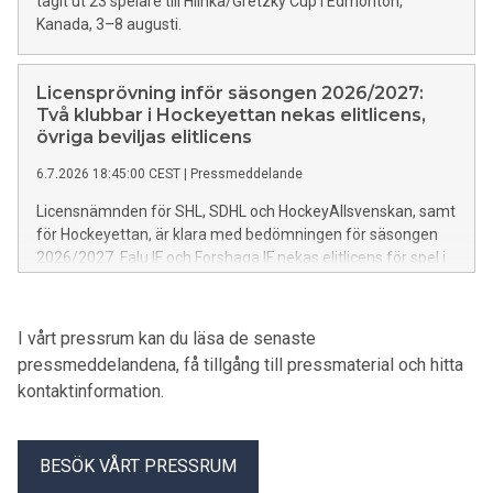
tagit ut 23 spelare till Hlinka/Gretzky Cup i Edmonton,
Kanada, 3–8 augusti.
Licensprövning inför säsongen 2026/2027:
Två klubbar i Hockeyettan nekas elitlicens,
övriga beviljas elitlicens
6.7.2026 18:45:00 CEST
|
Pressmeddelande
Licensnämnden för SHL, SDHL och HockeyAllsvenskan, samt
för Hockeyettan, är klara med bedömningen för säsongen
2026/2027. Falu IF och Forshaga IF nekas elitlicens för spel i
Hockeyettan, övriga klubbar beviljas elitlicens för respektive
serie.
I vårt pressrum kan du läsa de senaste
pressmeddelandena, få tillgång till pressmaterial och hitta
kontaktinformation.
BESÖK VÅRT PRESSRUM