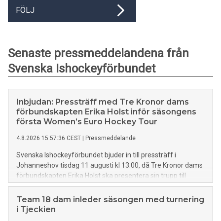
FÖLJ
Senaste pressmeddelandena från
Svenska Ishockeyförbundet
Inbjudan: Pressträff med Tre Kronor dams
förbundskapten Erika Holst inför säsongens
första Women’s Euro Hockey Tour
4.8.2026 15:57:36 CEST
|
Pressmeddelande
Svenska Ishockeyförbundet bjuder in till pressträff i
Johanneshov tisdag 11 augusti kl 13.00, då Tre Kronor dams
förbundskapten Erika Holst ska presentera sin trupp till
WEHT-turneringen i Schweiz 19–22 augusti.
Team 18 dam inleder säsongen med turnering
i Tjeckien