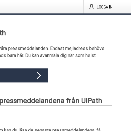
LOGGA IN
th
våra pressmeddelanden. Endast mejladress behövs
ds bara här. Du kan avanmäla dig när som helst.
 pressmeddelandena från UiPath
um kan du läsa de senaste pressmeddelandena, få