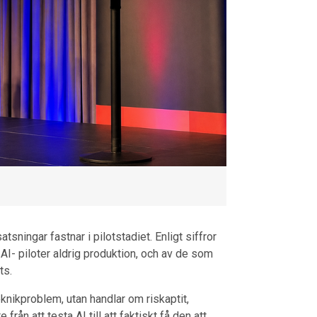
sningar fastnar i pilotstadiet. Enligt siffror
 AI- piloter aldrig produktion, och av de som
ts.
 teknikproblem, utan handlar om riskaptit,
från att testa AI till att faktiskt få den att