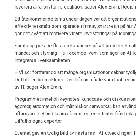
leverera affärsnytta i produktion, säger Alex Brain, Regi
Ett återkommande tema under dagen var att organisationer 
effektivitetsmått som sparade timmar, snarare än på hur AI 
gör det svårt att motivera vidare investeringar på lednings
Samtidigt pekade flera diskussioner på att problemet sällan
mandat och styrning – till exempel vem som äger en AI-lö
integreras i verksamheten.
– Vi ser fortfarande att många organisationer saknar tydligt
Det blir en bromskloss. Den frågan måste vara löst redan f
av IT, säger Alex Brain.
Programmet innehöll keynotes, kundcase och diskussioner
agenter, automation och människor samverkar, kan använ
affärsvärde. Bland talarna fanns representanter från b
UiPaths egna experter.
Eventet gav en tydlig bild av nästa fas i AI-utvecklingen: f