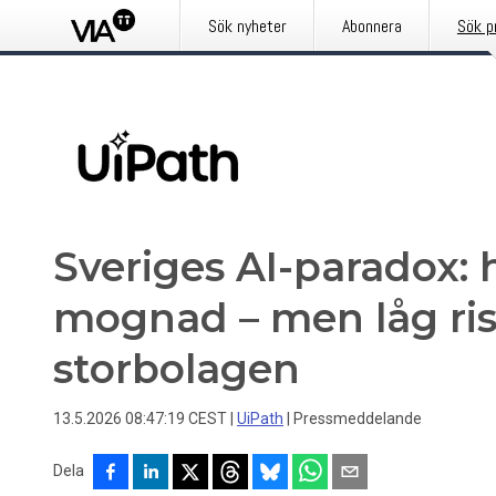
Sök nyheter
Abonnera
Sök p
Sveriges AI-paradox: 
mognad – men låg risk
storbolagen
13.5.2026 08:47:19 CEST
|
UiPath
|
Pressmeddelande
Dela