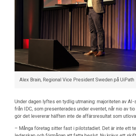
Alex Brain, Regional Vice President Sweden på UiPath
Under dagen lyftes en tydlig utmaning: majoriteten av AI-sat
från IDC, som presenterades under eventet, når nio av tio
gör det levererar hälften inte de affärsresultat som utlova
– Många företag sitter fast i pilotstadiet. Det är inte ett
ledarskap och förmågan att fatta beslut. Nu krävs ett skifte 