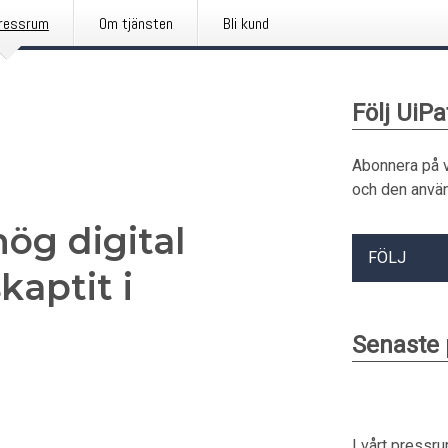
ressrum
Om tjänsten
Bli kund
Följ UiPa
Abonnera på 
och den använ
hög digital
FÖLJ
aptit i
Senaste
I vårt pressr