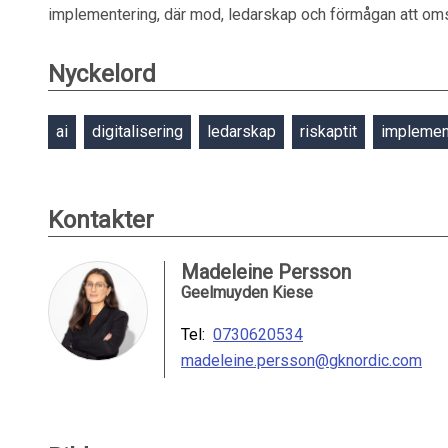
implementering, där mod, ledarskap och förmågan att omsä
Nyckelord
ai
digitalisering
ledarskap
riskaptit
implemen
Kontakter
Madeleine Persson
Geelmuyden Kiese
Tel:
0730620534
madeleine.persson@gknordic.com