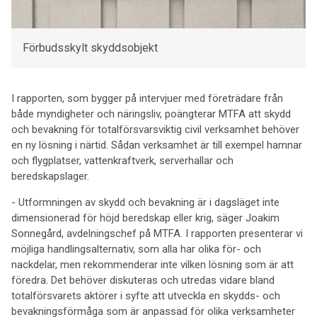
Förbudsskylt skyddsobjekt
I rapporten, som bygger på intervjuer med företrädare från
både myndigheter och näringsliv, poängterar MTFA att skydd
och bevakning för totalförsvarsviktig civil verksamhet behöver
en ny lösning i närtid. Sådan verksamhet är till exempel hamnar
och flygplatser, vattenkraftverk, serverhallar och
beredskapslager.
- Utformningen av skydd och bevakning är i dagsläget inte
dimensionerad för höjd beredskap eller krig, säger Joakim
Sonnegård, avdelningschef på MTFA. I rapporten presenterar vi
möjliga handlingsalternativ, som alla har olika för- och
nackdelar, men rekommenderar inte vilken lösning som är att
föredra. Det behöver diskuteras och utredas vidare bland
totalförsvarets aktörer i syfte att utveckla en skydds- och
bevakningsförmåga som är anpassad för olika verksamheter