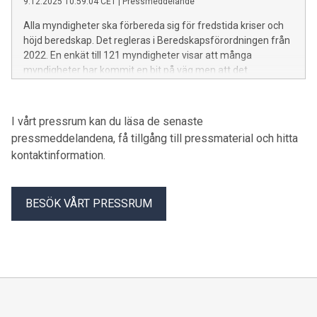
9.12.2025 10:59:04 CET
|
Pressmeddelande
försvaret att inte utvecklas så som tänkt.
Alla myndigheter ska förbereda sig för fredstida kriser och
höjd beredskap. Det regleras i Beredskapsförordningen från
2022. En enkät till 121 myndigheter visar att många
myndigheter har kommit en bit på väg men att det
fortfarande finns stora brister i myndigheternas arbete med
krisberedskap och civilt försvar. Enkäten visar bland annat
att myndigheterna behöver stöd och vägledning i arbetet, att
I vårt pressrum kan du läsa de senaste
tolkningarna av förordningen går åt vitt skilda håll, att risk-
pressmeddelandena, få tillgång till pressmaterial och hitta
och sårbarhetsanalyser saknas och att myndigheterna inte
kontaktinformation.
övar ihop.
BESÖK VÅRT PRESSRUM