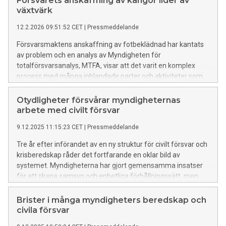
Försvarets anskaffning av kängor lider av
växtvärk
12.2.2026 09:51:52 CET
|
Pressmeddelande
Försvarsmaktens anskaffning av fotbeklädnad har kantats
av problem och en analys av Myndigheten för
totalförsvarsanalys, MTFA, visar att det varit en komplex
process med många inblandade parter och aktiviteter som
måste samordnas. Brister i kompetensförsörjning, långsiktig
planering och samordning mellan olika aktörer har varit
Otydligheter försvårar myndigheternas
samverkande faktorer som bidragit till förseningar och i
arbete med civilt försvar
slutändan sämre utrustning för soldaterna.
9.12.2025 11:15:23 CET
|
Pressmeddelande
Tre år efter införandet av en ny struktur för civilt försvar och
krisberedskap råder det fortfarande en oklar bild av
systemet. Myndigheterna har gjort gemensamma insatser
för att skapa samsyn och enhetliga förhållningssätt, men
uppfattar fortfarande roll- och ansvarsfördelningen som
otydlig. MTFA rekommenderar att regeringen synliggör
Brister i många myndigheters beredskap och
systemet för det civila försvaret i modeller och principer för
civila försvar
att tydliggöra ansvar och ledning. Annars riskerar det civila