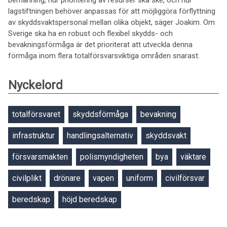
bemanning, hur prioritering av resurser ska ske, och hur
lagstiftningen behöver anpassas för att möjliggöra förflyttning
av skyddsvaktspersonal mellan olika objekt, säger Joakim. Om
Sverige ska ha en robust och flexibel skydds- och
bevakningsförmåga är det prioriterat att utveckla denna
förmåga inom flera totalförsvarsviktiga områden snarast.
Nyckelord
totalförsvaret
skyddsförmåga
bevakning
infrastruktur
handlingsalternativ
skyddsvakt
försvarsmakten
polismyndigheten
bya
väktare
civilplikt
drönare
vapen
uniform
civilförsvar
beredskap
höjd beredskap