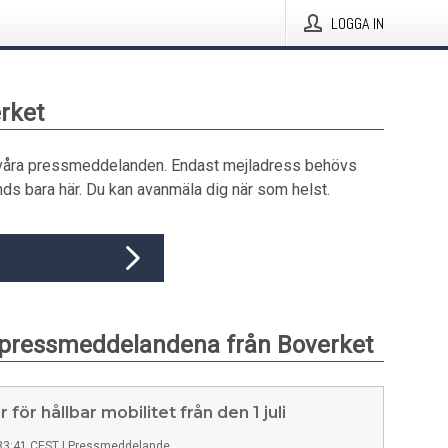
LOGGA IN
erket
våra pressmeddelanden. Endast mejladress behövs
ds bara här. Du kan avanmäla dig när som helst.
 pressmeddelandena från Boverket
 för hållbar mobilitet från den 1 juli
33:41 CEST
|
Pressmeddelande