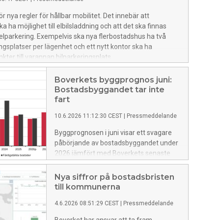
r nya regler för hållbar mobilitet. Det innebär att
 ha möjlighet till elbilsladdning och att det ska finnas
kelparkering. Exempelvis ska nya flerbostadshus ha två
ngsplatser per lägenhet och ett nytt kontor ska ha
kter till varannan bilparkeringsplats.
Boverkets byggprognos juni:
Bostadsbyggandet tar inte
fart
10.6.2026 11:12:30 CEST
|
Pressmeddelande
Byggprognosen i juni visar ett svagare
påbörjande av bostadsbyggandet under
2026 jämfört med Boverkets senaste
byggprognos (mars 2026). Samtidigt får
vi signaler från branschen om att
Nya siffror på bostadsbristen
marknadsförutsättningar förbättrats,
till kommunerna
vilket öppnar för en återhämtning under
4.6.2026 08:51:29 CEST
|
Pressmeddelande
hösten.