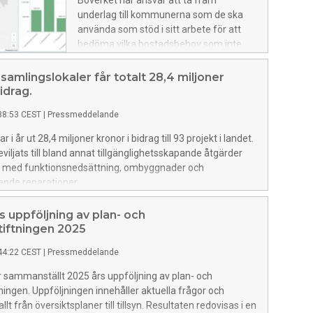
Boverket har ansvar att ta fram
underlag till kommunerna som de ska
använda som stöd i sitt arbete för att
bedöma vilka bostadsbehov som inte
tillgodoses på marknaden. Nu har
Boverket tagit fram nya beräkningar för
samlingslokaler får totalt 28,4 miljoner
hur bostadsbristen ser ut i landets
idrag.
kommuner.
38:53 CEST
|
Pressmeddelande
r i år ut 28,4 miljoner kronor i bidrag till 93 projekt i landet.
eviljats till bland annat tillgänglighetsskapande åtgärder
r med funktionsnedsättning, ombyggnader och
ande reparationer.
 uppföljning av plan- och
tiftningen 2025
44:22 CEST
|
Pressmeddelande
 sammanställt 2025 års uppföljning av plan- och
ningen. Uppföljningen innehåller aktuella frågor och
allt från översiktsplaner till tillsyn. Resultaten redovisas i en