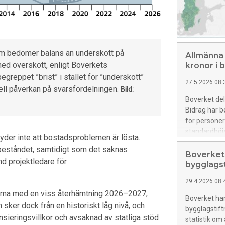
om bedömer balans än underskott på
Allmänna 
d överskott, enligt Boverkets
kronor i b
eppet ”brist” i stället för ”underskott”
27.5.2026 08:
ell påverkan på svarsfördelningen.
Bild:
Boverket dela
Bidrag har b
för persone
standardhöj
tyder inte att bostadsproblemen är lösta.
 beståndet, samtidigt som det saknas
Boverkets
nd projektledare för
bygglags
29.4.2026 08:
erna med en viss återhämtning 2026–2027,
Boverket har
sker dock från en historiskt låg nivå, och
bygglagstift
sieringsvillkor och avsaknad av statliga stöd
statistik om 