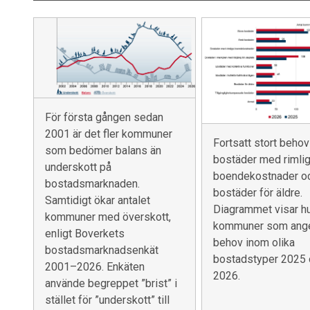
För första gången sedan
2001 är det fler kommuner
Fortsatt stort behov
som bedömer balans än
bostäder med rimli
underskott på
boendekostnader o
bostadsmarknaden.
bostäder för äldre.
Samtidigt ökar antalet
Diagrammet visar h
kommuner med överskott,
kommuner som ange
enligt Boverkets
behov inom olika
bostadsmarknadsenkät
bostadstyper 2025 
2001–2026. Enkäten
2026.
använde begreppet ”brist” i
stället för ”underskott” till