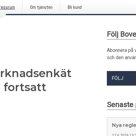
ressrum
Om tjänsten
Bli kund
Följ Bov
Abonnera på 
och den använ
arknadsenkät
FÖLJ
 fortsatt
Senaste
Nya regler
12.6.2026 13: