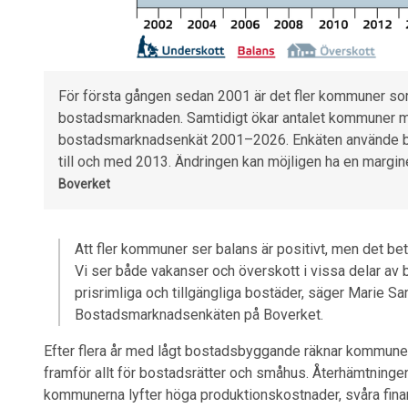
För första gången sedan 2001 är det fler kommuner s
bostadsmarknaden. Samtidigt ökar antalet kommuner me
bostadsmarknadsenkät 2001–2026. Enkäten använde begr
till och med 2013. Ändringen kan möjligen ha en margin
Boverket
Att fler kommuner ser balans är positivt, men det be
Vi ser både vakanser och överskott i vissa delar av
prisrimliga och tillgängliga bostäder, säger Marie Sa
Bostadsmarknadsenkäten på Boverket.
Efter flera år med lågt bostadsbyggande räknar kommun
framför allt för bostadsrätter och småhus. Återhämtningen 
kommunerna lyfter höga produktionskostnader, svåra finan