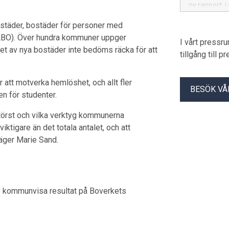
ny rapport, i
för detaljpla
ostäder, bostäder för personer med
SÄBO). Över hundra kommuner uppger
I vårt pressr
et av nya bostäder inte bedöms räcka för att
tillgång till 
att motverka hemlöshet, och allt fler
BESÖK VÅ
 för studenter.
törst och vilka verktyg kommunerna
viktigare än det totala antalet, och att
säger Marie Sand.
 kommunvisa resultat på Boverkets