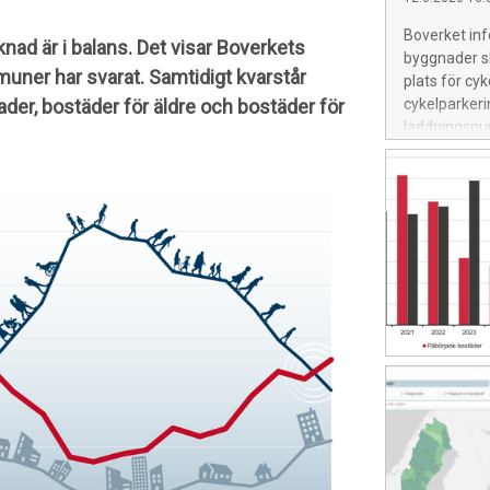
Boverket infö
ad är i balans. Det visar Boverkets
byggnader ska
ner har svarat. Samtidigt kvarstår
plats för cy
er, bostäder för äldre och bostäder för
cykelparkeri
laddningspun