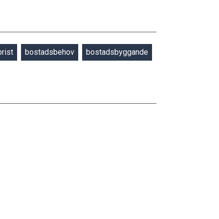
rist
bostadsbehov
bostadsbyggande