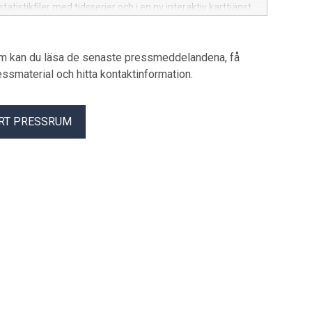
 statistikfiler med tidsserier och i en ny interaktiv karttjänst
ner.
um kan du läsa de senaste pressmeddelandena, få
pressmaterial och hitta kontaktinformation.
RT PRESSRUM