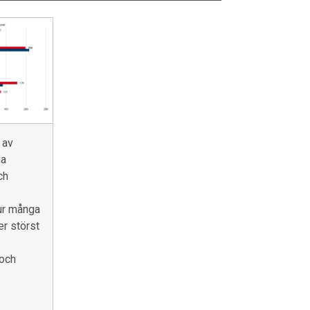
 av
ga
ch
ur många
r störst
och