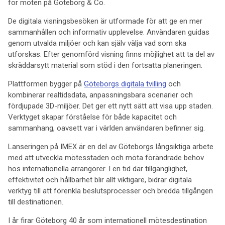
för möten på Göteborg & Co.
De digitala visningsbesöken är utformade för att ge en mer
sammanhållen och informativ upplevelse. Användaren guidas
genom utvalda miljöer och kan själv välja vad som ska
utforskas. Efter genomförd visning finns möjlighet att ta del av
skräddarsytt material som stöd i den fortsatta planeringen.
Plattformen bygger på
Göteborgs digitala tvilling
och
kombinerar realtidsdata, anpassningsbara scenarier och
fördjupade 3D-miljöer. Det ger ett nytt sätt att visa upp staden.
Verktyget skapar förståelse för både kapacitet och
sammanhang, oavsett var i världen användaren befinner sig.
Lanseringen på IMEX är en del av Göteborgs långsiktiga arbete
med att utveckla mötesstaden och möta förändrade behov
hos internationella arrangörer. I en tid där tillgänglighet,
effektivitet och hållbarhet blir allt viktigare, bidrar digitala
verktyg till att förenkla beslutsprocesser och bredda tillgången
till destinationen.
I år firar Göteborg 40 år som internationell mötesdestination