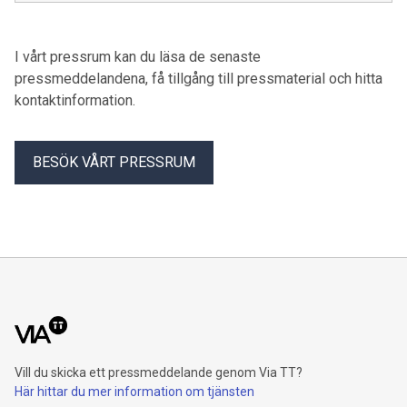
visar hur evenemangen cementerar stadens position som
Nordens evenemangshuvudstad.
I vårt pressrum kan du läsa de senaste
pressmeddelandena, få tillgång till pressmaterial och hitta
kontaktinformation.
BESÖK VÅRT PRESSRUM
Vill du skicka ett pressmeddelande genom Via TT?
Här hittar du mer information om tjänsten