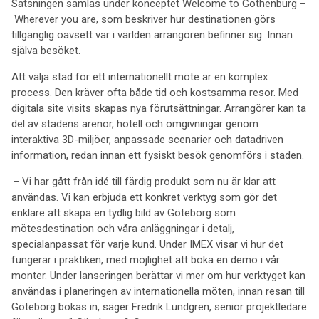
Satsningen samlas under konceptet Welcome to Gothenburg –
Wherever you are, som beskriver hur destinationen görs
tillgänglig oavsett var i världen arrangören befinner sig. Innan
själva besöket.
Att välja stad för ett internationellt möte är en komplex
process. Den kräver ofta både tid och kostsamma resor. Med
digitala site visits skapas nya förutsättningar. Arrangörer kan ta
del av stadens arenor, hotell och omgivningar genom
interaktiva 3D-miljöer, anpassade scenarier och datadriven
information, redan innan ett fysiskt besök genomförs i staden.
– Vi har gått från idé till färdig produkt som nu är klar att
användas. Vi kan erbjuda ett konkret verktyg som gör det
enklare att skapa en tydlig bild av Göteborg som
mötesdestination och våra anläggningar i detalj,
specialanpassat för varje kund. Under IMEX visar vi hur det
fungerar i praktiken, med möjlighet att boka en demo i vår
monter. Under lanseringen berättar vi mer om hur verktyget kan
användas i planeringen av internationella möten, innan resan till
Göteborg bokas in, säger Fredrik Lundgren, senior projektledare