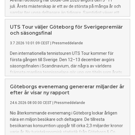
Arena i Göteborg när Boule-SM 2026 avgörs den 5–11
juli. Årets mästerskap är ett av de största på många år och
samlar ﬂer unga deltagare än tidigare. Samtidigt växer ett
tillfälligt boulesamhälle fram på grannområdet Bananpiren,
där hundratals spelare campar under tävlingsveckan.
UTS Tour väljer Göteborg för Sverigepremiär
och säsongsfinal
3.7.2026 10:01:09 CEST
|
Pressmeddelande
Den internationella tennistouren UTS Tour kommer för
första gången till Sverige. Den 12–13 december avgörs
säsongsfinalen i Scandinavium, där några av världens
främsta manliga tennisspelare gör upp om titeln som årets
UTS-världsetta och en prispott på en miljon dollar.
Göteborgs evenemang genererar miljarder år
efter år visar ny rapport
24.6.2026 08:00:00 CEST
|
Pressmeddelande
Nio återkommande evenemang i Göteborg lockar årligen
nära en miljon besökare och deltagare. De tillresta
besökarnas konsumtion uppgår till cirka 2,3 miljarder kronor
varje år. Ny turistekonomisk statistik från Göteborg & Co