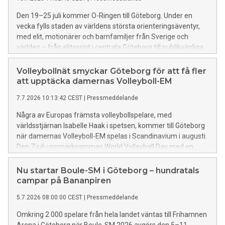
Den 19–25 juli kommer O-Ringen till Göteborg. Under en
vecka fylls staden av världens största orienteringsäventyr,
med elit, motionärer och barnfamiljer från Sverige och
världen – från elitsprint i centrala Göteborg till publikvänliga
aktiviteter i Slottsskogen och en tillfällig O-Ringenstad på
Stora Holm.
Volleybollnät smyckar Göteborg för att få fler
att upptäcka damernas Volleyboll-EM
7.7.2026 10:13:42 CEST
|
Pressmeddelande
Några av Europas främsta volleybollspelare, med
världsstjärnan Isabelle Haak i spetsen, kommer till Göteborg
när damernas Volleyboll-EM spelas i Scandinavium i augusti.
Den 7 juli uppmärksammas World Volleyball Day med en
publik aktivitet i Nordstan och runt om i city sätts
volleybollnät upp för att uppmärksamma mästerskapet och
Nu startar Boule-SM i Göteborg – hundratals
få fler att upptäcka att världseliten kommer till Göteborg.
campar på Bananpiren
5.7.2026 08:00:00 CEST
|
Pressmeddelande
Omkring 2 000 spelare från hela landet väntas till Frihamnen