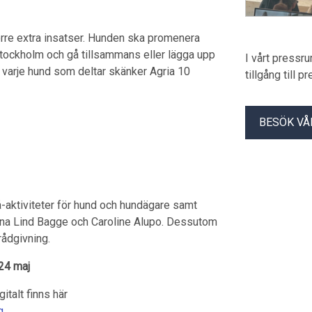
törre extra insatser. Hunden ska promenera
 Stockholm och gå tillsammans eller lägga upp
I vårt pressr
r varje hund som deltar skänker Agria 10
tillgång till 
BESÖK VÅ
på-aktiviteter för hund och hundägare samt
na Lind Bagge och Caroline Alupo. Dessutom
ådgivning.
–24 maj
italt finns här
g