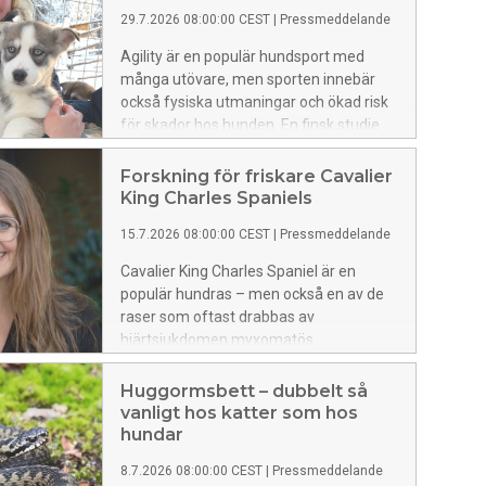
29.7.2026 08:00:00 CEST
|
Pressmeddelande
Agility är en populär hundsport med
många utövare, men sporten innebär
också fysiska utmaningar och ökad risk
för skador hos hunden. En finsk studie
som leds av Anna Boström vid
Veterinary Teaching Hospital i
Forskning för friskare Cavalier
Helsingfors, med stöd av Agria och SKK
King Charles Spaniels
forskningsfond, ska undersöka vilka
15.7.2026 08:00:00 CEST
|
Pressmeddelande
fysiska krav som agility ställer på
hundar. Målet är att öka säkerhet och
Cavalier King Charles Spaniel är en
välmående för de fyrbenta atleterna.
populär hundras – men också en av de
raser som oftast drabbas av
hjärtsjukdomen myxomatös
mitralisklaffsjukdom (MMVD). Ett nytt
forskningsprojekt vid Köpenhamns
Huggormsbett – dubbelt så
universitet arbetar professor Lisbeth
vanligt hos katter som hos
Høier Olsen, med stöd av Agria och SKK
hundar
forskningsfond, med att ta fram en
8.7.2026 08:00:00 CEST
|
Pressmeddelande
gentest som kan minska sjukdomens