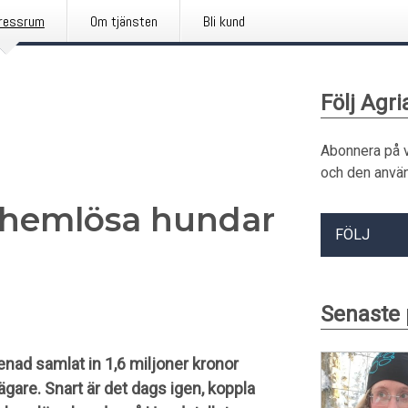
ressrum
Om tjänsten
Bli kund
Följ Agri
Abonnera på 
och den använ
 hemlösa hundar
FÖLJ
Senaste 
nad samlat in 1,6 miljoner kronor
are. Snart är det dags igen, koppla