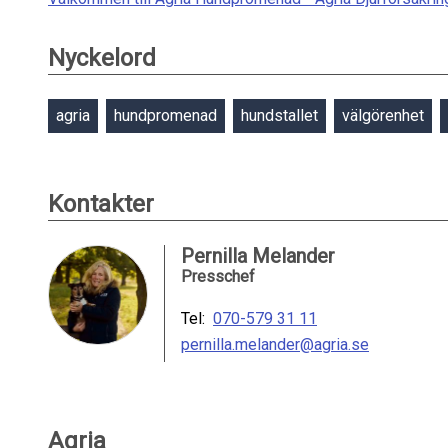
Nyckelord
agria
hundpromenad
hundstallet
välgörenhet
Kontakter
Pernilla Melander
Presschef
Tel:
070-579 31 11
pernilla.melander@agria.se
Agria