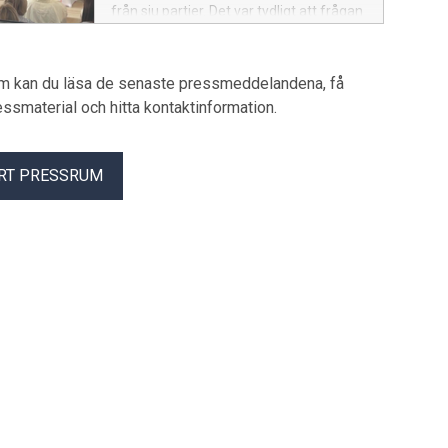
inför semestern.
från sju partier. Det var tydligt att frågan
om hållbar djursjukvård engagerar och
förenar – Tidöpartierna och
oppositionen är i stort överens om
um kan du läsa de senaste pressmeddelandena, få
vägen framåt för en sund och långsiktigt
pressmaterial och hitta kontaktinformation.
hållbar djursjukvård. Nu väntar landets
djurägare på ett skyndsamt agerande.
RT PRESSRUM