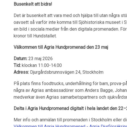
Busenkelt att bidra!
Det är busenkelt att vara med och hjälpa till utan några s
oavsett så varför inte komma till Sjöhistoriska museet i
en bild i sociala medier från den digitala promenaden. Fö
kronor till Hundstallet.
Välkommen till Agria Hundpromenad den 23 maj
Datum:
23 maj 2026
Tid:
klockan 11.00-14.00
Adress:
Djurgårdsbrunnsvägen 24, Stockholm
På plats finns foodtrucks, underhållning för barn, prova-
några av Agrias ambassadörer som Anders Bagge, Johan
medverkar även Agrias samarbetspartners och sjukvårdsr
Delta i Agria Hundpromenad digitalt i hela landet den 22
Mer info och anmälan till promenaden i Stockholm eller dig
Välkommen till Agria Hundpromenad - Agria Djurförsäkrin