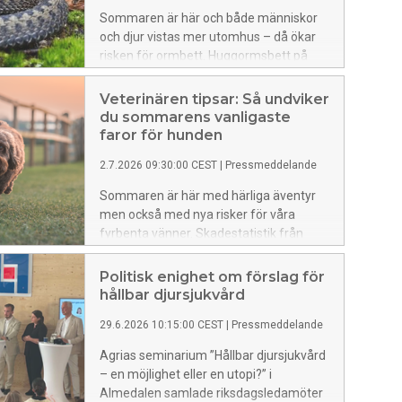
utbredning i rasen.
Sommaren är här och både människor
och djur vistas mer utomhus – då ökar
risken för ormbett. Huggormsbett på
katt är vanligare än många tror och kan
vara mycket allvarligt. Agrias
Veterinären tipsar: Så undviker
chefsveterinär Lotta Möller Koivisto vill
du sommarens vanligaste
uppmärksamma kattägare på vad man
faror för hunden
ska göra om olyckan är framme.
2.7.2026 09:30:00 CEST
|
Pressmeddelande
Sommaren är här med härliga äventyr
men också med nya risker för våra
fyrbenta vänner. Skadestatistik från
Agria visar att bland annat ormbett,
värmeslag och algförgiftning finns bland
Politisk enighet om förslag för
de mest återkommande
hållbar djursjukvård
sommarfarorna för hundar. – Det är
29.6.2026 10:15:00 CEST
|
Pressmeddelande
många hundar som drabbas varje år och
olyckan kan vara framme när man minst
Agrias seminarium ”Hållbar djursjukvård
anar det, säger Agrias chefsveterinär
– en möjlighet eller en utopi?” i
Lotta Möller Koivisto och bjuder på tips
Almedalen samlade riksdagsledamöter