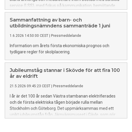
service (LSS), med fokus på kommunikation, bemötande
och samarbete. Totalt svarade 97 anhöriga och 128
medarbetare, vilket ger ett brett och tillförlitligt underlag.
Sammanfattning av barn- och
utbildningsnämndens sammanträde 1 juni
1.6.2026 14:50:00 CEST
|
Pressmeddelande
Information om årets första ekonomiska prognos och
tydligare regler för skolplacering.
Jubileumståg stannar i Skövde för att fira 100
år av eldrift
21.5.2026 09:45:23 CEST
|
Pressmeddelande
I år är det 100 år sedan Västra stambanan elektrifierades
och de första elektriska tågen började rulla mellan
Stockholm och Göteborg. Det uppmärksammas med ett
unikt jubileumståg från Järnvägsmuseet i Gävle, som gör
utvalda stopp längs den historiska sträckan – bland annat i
Skövde. I samband med stoppet bjuder Skövde kommun och