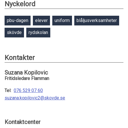
Nyckelord
pbu-dagen
elever
uniform
blåljusverksamheter
skövde
rydskolan
Kontakter
Suzana Kopilovic
Fritidsledare Flamman
Tel:
076 529 07 60
suzana.kopilovic2@skovde.se
Kontaktcenter