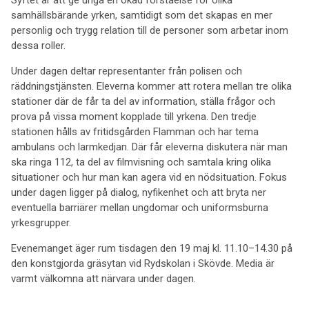
Syftet är att ge unga en ökad förståelse för olika
samhällsbärande yrken, samtidigt som det skapas en mer
personlig och trygg relation till de personer som arbetar inom
dessa roller.
Under dagen deltar representanter från polisen och
räddningstjänsten. Eleverna kommer att rotera mellan tre olika
stationer där de får ta del av information, ställa frågor och
prova på vissa moment kopplade till yrkena. Den tredje
stationen hålls av fritidsgården Flamman och har tema
ambulans och larmkedjan. Där får eleverna diskutera när man
ska ringa 112, ta del av filmvisning och samtala kring olika
situationer och hur man kan agera vid en nödsituation. Fokus
under dagen ligger på dialog, nyfikenhet och att bryta ner
eventuella barriärer mellan ungdomar och uniformsburna
yrkesgrupper.
Evenemanget äger rum tisdagen den 19 maj kl. 11.10–14.30 på
den konstgjorda gräsytan vid Rydskolan i Skövde. Media är
varmt välkomna att närvara under dagen.