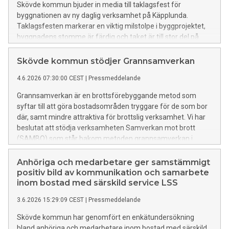
Skövde kommun bjuder in media till taklagsfest för
byggnationen av ny daglig verksamhet på Käpplunda.
Taklagsfesten markerar en viktig milstolpe i byggprojektet,
byggnadens stomme är färdig och taket är till stor del på
plats.
Skövde kommun stödjer Grannsamverkan
4.6.2026 07:30:00 CEST
|
Pressmeddelande
Grannsamverkan är en brottsförebyggande metod som
syftar till att göra bostadsområden tryggare för de som bor
där, samt mindre attraktiva för brottslig verksamhet. Vi har
beslutat att stödja verksamheten Samverkan mot brott
(SAMBO) som står bakom metoden grannsamverkan i
Sverige, bland annat genom ett aktivt ekonomiskt stöd.
Grannsamverkan är ett samarbete mellan boende, polisen
Anhöriga och medarbetare ger samstämmigt
och kommunen.
positiv bild av kommunikation och samarbete
inom bostad med särskild service LSS
3.6.2026 15:29:09 CEST
|
Pressmeddelande
Skövde kommun har genomfört en enkätundersökning
bland anhöriga och medarbetare inom bostad med särskild