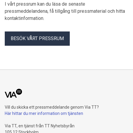
Next Skövde in till ett kort firande vid stationen. Det blir tal,
I vårt pressrum kan du läsa de senaste
musik och möjlighet att ta del av en viktig del av svensk
pressmeddelandena, få tillgång till pressmaterial och hitta
järnvägshistoria på nära håll.
kontaktinformation.
BESÖK VÅRT PRESSRUM
Vill du skicka ett pressmeddelande genom Via TT?
Här hittar du mer information om tjänsten
Via TT, en tjänst från TT Nyhetsbyrån
105 12 Stockholm