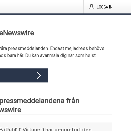
LOGGA IN
beNewswire
våra pressmeddelanden. Endast mejladress behövs
ds bara här. Du kan avanmäla dig när som helst.
 pressmeddelandena från
wswire
B (Publ) (“Virtune”) har genomfört den