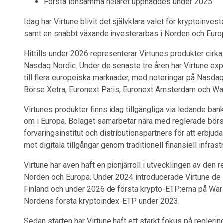
Första lönsamma helåret uppnåddes under 2025
Idag har Virtune blivit det självklara valet för kryptoinve
samt en snabbt växande investerarbas i Norden och Euro
Hittills under 2026 representerar Virtunes produkter cir
Nasdaq Nordic. Under de senaste tre åren har Virtune exp
till flera europeiska marknader, med noteringar på Nasd
Börse Xetra, Euronext Paris, Euronext Amsterdam och W
Virtunes produkter finns idag tillgängliga via ledande ban
om i Europa. Bolaget samarbetar nära med reglerade börse
förvaringsinstitut och distributionspartners för att erbju
mot digitala tillgångar genom traditionell finansiell infrastr
Virtune har även haft en pionjärroll i utvecklingen av den
Norden och Europa. Under 2024 introducerade Virtune de 
Finland och under 2026 de första krypto-ETP:erna på War
Nordens första kryptoindex-ETP under 2023.
Sedan starten har Virtune haft ett starkt fokus på reglerin