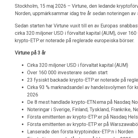
Stockholm, 15 maj 2026 – Virtune, den ledande kryptoförv
Norden, uppmärksammar idag tre år sedan noteringen av 
Sedan starten har Virtune vuxit till en av Europas snabba
cirka 320 miljoner USD i förvaltat kapital (AUM), över 16
krypto-ETP:er noterade på reglerade europeiska börser.
Virtune på 3 år
Cirka 320 miljoner USD i förvaltat kapital (AUM)
Över 160 000 investerare sedan start
23 fysiskt backade krypto-ETP:er noterade på regl
Cirka 93 % marknadsandel av handelsvolymen för kr
2026
De 8 mest handlade krypto-ETN:erna på Nasdaq Nordi
Noteringar i Sverige, Finland, Tyskland, Frankrike, 
Första emittenten av krypto-ETP:er på Nasdaq Helsi
Första emittenten av krypto-ETP:er på Warszawabö
Lanserade den första kryptoindex-ETP:n i Norden