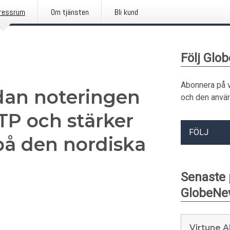
ressrum
Om tjänsten
Bli kund
Följ Glo
Abonnera på 
sedan noteringen
och den använ
ETP och stärker
FÖLJ
på den nordiska
Senaste
GlobeNe
Virtune A