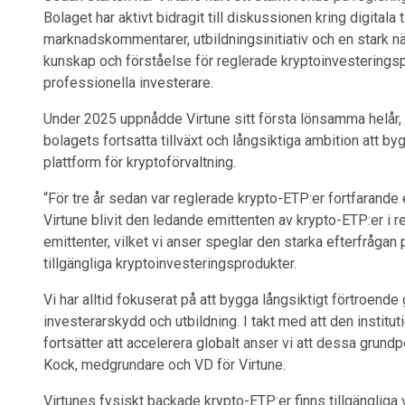
Bolaget har aktivt bidragit till diskussionen kring digital
marknadskommentarer, utbildningsinitiativ och en stark närv
kunskap och förståelse för reglerade kryptoinvesterings
professionella investerare.
Under 2025 uppnådde Virtune sitt första lönsamma helår, v
bolagets fortsatta tillväxt och långsiktiga ambition att by
plattform för kryptoförvaltning.
“För tre år sedan var reglerade krypto-ETP:er fortfarande
Virtune blivit den ledande emittenten av krypto-ETP:er i
emittenter, vilket vi anser speglar den starka efterfrågan 
tillgängliga kryptoinvesteringsprodukter.
Vi har alltid fokuserat på att bygga långsiktigt förtroend
investerarskydd och utbildning. I takt med att den instituti
fortsätter att accelerera globalt anser vi att dessa grundpe
Kock, medgrundare och VD för Virtune.
Virtunes fysiskt backade krypto-ETP:er finns tillgängliga 