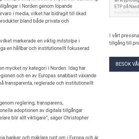
av kryptotil
tillhandahål
a tillgångar i Norden genom löpande
ETP på Nasd
validatortjän
aro i media, vilket har bidragit till ökad
kapitalförva
VD Virtune 
produkter (E
produkter bland både privata och
Virtune with
fått förtroe
digital asse
miljoner USD 
I vårt pressr
on regulat
som en av Eu
ilket markerade en viktig milstolpe i
tillgång till 
Bolaget har
gga en hållbar och institutionellt fokuserad
Nordics. Vir
Virtune Hype
BESÖK VÅ
Den dubbla n
 en mycket ny kategori i Norden. Idag har
ge nordiska 
 regionen och en av Europas snabbast växande
mot marknade
på transparenta, reglerade och institutionellt
kommenterar:
e genom reglering, transparens,
onella adoptionen av digitala tillgångar
lare blir allt viktigare”, säger Christopher
via banker och mäklare runt om i Europa och är