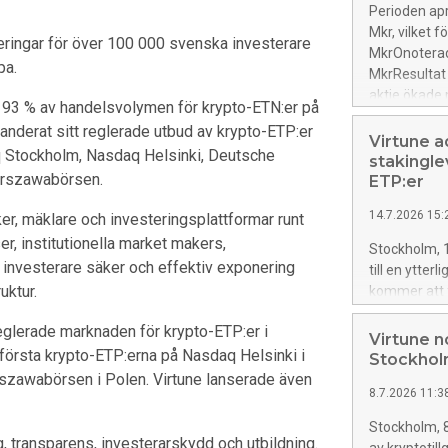
Virtune Chai
Perioden apri
Altcoin Inde
Mkr, vilket f
steringar för över 100 000 svenska investerare
Top 10 Index
MkrOnoterade
Virtune Poly
pa.
MkrResultat 
Cardano ETP
aktie ökade 
Virtune Sta
ka 93 % av handelsvolymen för krypto-ETN:er på
utdelningAvk
Stellar ETP 
anderat sitt reglerade utbud av krypto-ETP:er
(0) procentA
Virtune a
31 juli (för
aq Stockholm, Nasdaq Helsinki, Deutsche
(7) procent
stakingle
Chainlink:
arszawabörsen.
10,4 procen
ETP:er
Traction åta
14.7.2026 15:
ker, mäklare och investeringsplattformar runt
HifabGruppen
r, institutionella market makers,
stämma den 2
Stockholm, 1
samband med 
da investerare säker och effektiv exponering
till en ytter
70 Mkr Period
uktur.
kommer att f
242 (100) Mk
stakinglever
 reglerade marknaden för krypto-ETP:er i
stakinginfra
Virtune n
första krypto-ETP:erna på Nasdaq Helsinki i
stakinglever
Stockhol
stakinglever
szawabörsen i Polen. Virtune lanserade även
8.7.2026 11:3
program. Vil
kommer att an
Stockholm, 8
bolag (exem
g, transparens, investerarskydd och utbildning.