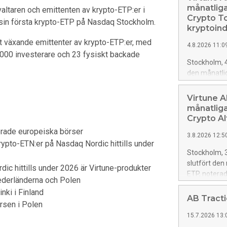
månatliga
altaren och emittenten av krypto-ETP:er i
Crypto To
sin första krypto-ETP på Nasdaq Stockholm.
kryptoin
st växande emittenter av krypto-ETP:er, med
4.8.2026 11:0
0 000 investerare och 23 fysiskt backade
Stockholm, 4
den månatlig
noterad på 
SE002005220
Virtune A
SE002005221
månatliga
Index ETP in
Crypto Al
Virtune Stel
erade europeiska börser
3.8.2026 12:5
Solana ETP 
ypto-ETN:er på Nasdaq Nordic hittills under
Avalanche ET
Stockholm, 3
Arbitrum ET
slutfört den
c hittills under 2026 är Virtune-produkter
ETP Virtune 
ETP, noterad
Nederländerna och Polen
Virtune Coin
Warsaw Stoc
ETP Virtune 
nki i Finland
Crypto Altco
AB Tracti
Virtune Hype
rsen i Polen
produkter: V
Bitcoin: 39
15.7.2026 13:
ETP Virtune 
5,72% Hyperl