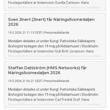
Förslagsställare är ledamoten Gunilla Carlsson. Hans
Majestät Konungen överlämnade årshögtidens sju medaljer.
Johan Miltons togs emot av dottern vd Matilda Milton.
Sven Jinert (Jinert) får Näringslivsmedaljen
2026
19.5.2026 21:11:13 CEST
|
Pressmeddelande
Medaljen delades ut under Kungl. Patriotiska Sällskapets
årshögtid tisdagen den 19 maj på Riddarhuset i Stockholm.
Förslagsställare är ledamoten Gull-Britt Jonasson. Hans
Majestät Konungen överlämnade årshögtidens sju medaljer.
Staffan Dahlström (HMS Networks) får
Näringslivsmedaljen 2026
19.5.2026 21:06:21 CEST
|
Pressmeddelande
Medaljen delades ut under Kungl. Patriotiska Sällskapets
årshögtid tisdagen den 19 maj på Riddarhuset i Stockholm.
Förslagsställare är ledamoten Carl Fredrik Graf. Hans
Majestät Konungen överlämnade årshögtidens sju medaljer.