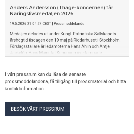
Anders Andersson (Thage-koncernen) får
Näringslivsmedaljen 2026
19.5.2026 21:04:27 CEST
|
Pressmeddelande
Medaljen delades ut under Kungl. Patriotiska Sällskapets
årshögtid tisdagen den 19 maj på Riddarhuset i Stockholm.
Förslagsställare är ledamöterna Hans Ahlin och Antje
Jackelén. Hans Majestät Konungen överlämnade
årshögtidens sju medaljer.
I vårt pressrum kan du läsa de senaste
pressmeddelandena, få tillgång till pressmaterial och hitta
kontaktinformation.
BESÖK VÅRT PRESSRUM