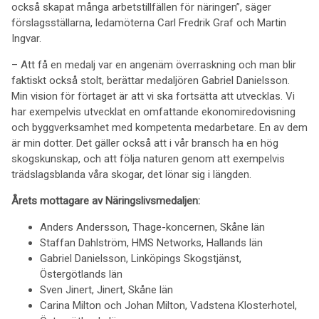
också skapat många arbetstillfällen för näringen”, säger
förslagsställarna, ledamöterna Carl Fredrik Graf och Martin
Ingvar.
– Att få en medalj var en angenäm överraskning och man blir
faktiskt också stolt, berättar medaljören Gabriel Danielsson.
Min vision för förtaget är att vi ska fortsätta att utvecklas. Vi
har exempelvis utvecklat en omfattande ekonomiredovisning
och byggverksamhet med kompetenta medarbetare. En av dem
är min dotter. Det gäller också att i vår bransch ha en hög
skogskunskap, och att följa naturen genom att exempelvis
trädslagsblanda våra skogar, det lönar sig i längden.
Årets mottagare av Näringslivsmedaljen:
Anders Andersson, Thage-koncernen, Skåne län
Staffan Dahlström, HMS Networks, Hallands län
Gabriel Danielsson, Linköpings Skogstjänst,
Östergötlands län
Sven Jinert, Jinert, Skåne län
Carina Milton och Johan Milton, Vadstena Klosterhotel,