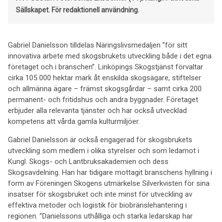
Sällskapet.
För redaktionell användning.
Gabriel Danielsson tilldelas Näringslivsmedaljen
”för sitt
innovativa arbete med skogsbrukets utveckling både i det egna
företaget och i branschen”.
Linköpings Skogstjänst förvaltar
cirka 105 000 hektar mark åt enskilda skogsägare, stiftelser
och allmänna ägare – främst skogsgårdar – samt cirka 200
permanent- och fritidshus och andra byggnader. Företaget
erbjuder alla relevanta tjänster och har också utvecklad
kompetens att vårda gamla kulturmiljöer.
Gabriel Danielsson är också engagerad för skogsbrukets
utveckling som medlem i olika styrelser och som ledamot i
Kungl. Skogs- och Lantbruksakademien och dess
Skogsavdelning. Han har tidigare mottagit branschens hyllning i
form av Föreningen Skogens utmärkelse Silverkvisten för sina
insatser för skogsbruket och inte minst för utveckling av
effektiva metoder och logistik för biobränslehantering i
regionen. ”Danielssons uthålliga och starka ledarskap har