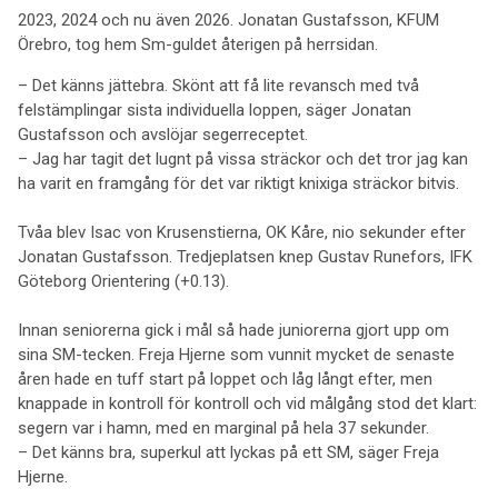
2023, 2024 och nu även 2026. Jonatan Gustafsson, KFUM
Örebro, tog hem Sm-guldet återigen på herrsidan.
– Det känns jättebra. Skönt att få lite revansch med två
felstämplingar sista individuella loppen, säger Jonatan
Gustafsson och avslöjar segerreceptet.
– Jag har tagit det lugnt på vissa sträckor och det tror jag kan
ha varit en framgång för det var riktigt knixiga sträckor bitvis.
Tvåa blev Isac von Krusenstierna, OK Kåre, nio sekunder efter
Jonatan Gustafsson. Tredjeplatsen knep Gustav Runefors, IFK
Göteborg Orientering (+0.13).
Innan seniorerna gick i mål så hade juniorerna gjort upp om
sina SM-tecken. Freja Hjerne som vunnit mycket de senaste
åren hade en tuff start på loppet och låg långt efter, men
knappade in kontroll för kontroll och vid målgång stod det klart:
segern var i hamn, med en marginal på hela 37 sekunder.
– Det känns bra, superkul att lyckas på ett SM, säger Freja
Hjerne.