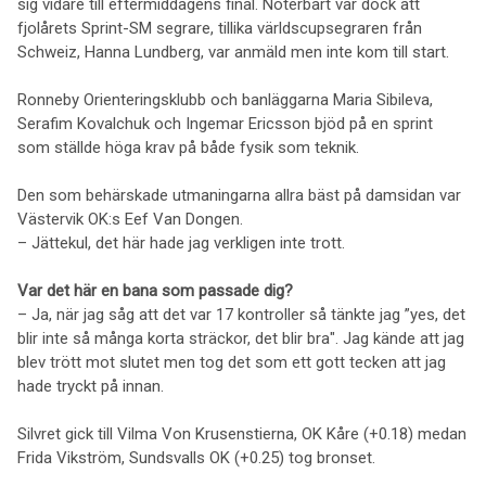
sig vidare till eftermiddagens final. Noterbart var dock att
fjolårets Sprint-SM segrare, tillika världscupsegraren från
Schweiz, Hanna Lundberg, var anmäld men inte kom till start.
Ronneby Orienteringsklubb och banläggarna Maria Sibileva,
Serafim Kovalchuk och Ingemar Ericsson bjöd på en sprint
som ställde höga krav på både fysik som teknik.
Den som behärskade utmaningarna allra bäst på damsidan var
Västervik OK:s Eef Van Dongen.
– Jättekul, det här hade jag verkligen inte trott.
Var det här en bana som passade dig?
– Ja, när jag såg att det var 17 kontroller så tänkte jag ”yes, det
blir inte så många korta sträckor, det blir bra". Jag kände att jag
blev trött mot slutet men tog det som ett gott tecken att jag
hade tryckt på innan.
Silvret gick till Vilma Von Krusenstierna, OK Kåre (+0.18) medan
Frida Vikström, Sundsvalls OK (+0.25) tog bronset.