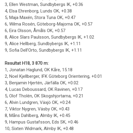
3, Ellen Westman, Sundbybergs IK, +0.36
4, Elsa Ehrenborg, Lunds OK, +0.38
5, Maja Maxén, Stora Tuna OK, +0.47
6, Wilma Rosén, Göteborg-Majorna OK, +0.57
6, Eira Olsson, Åmåls OK, +0.57
8, Alice Slars Paulsson, Sundbybergs IK, +1.02
9, Alice Hellberg, Sundbybergs IK, +1.11
9, Sofia Dell’Orto, Sundbybergs IK, +1.11
Resultat H18, 3 870 m:
1, Jonatan Haglund, OK Kåre, 15.18
2, Noel Kjellberger, IFK Göteborg Orientering, +0.01
3, Benjamin Hjertén, Järfälla OK, +0.02
4, Lucas Deboussard, OK Ravinen, +0.17
5, Olof Tholén, OK Skogshjortarna, +0.21
6, Alvin Lundgren, Växjö OK, +0.24
7, Viktor Nygren, Väsby OK, +0.43
8, Måns Dahlberg, Almby IK, +0.45
9, Hampus Gustafsson, Eds SK, +0.46
10, Sixten Widmark, Almby IK, +0.48