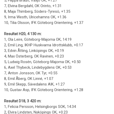
5, Filippa Braun, Växjö OK, +1.27
7, Elvina Bergdahl, OK Orinto, +1.31
8, Maja Thimberg, Söders-Tyresö, +1.35
9, Irma Westh, Ulricehamns OK, +1.36
10, Tilia Olsson, IFK Göteborg Orientering, +1.37
Resultat H20, 4 130 m:
1, Ola Leire, Göteborg-Majorna OK, 14.19
2, Emil Ling, IKHP Huskvarna Idrottsklubb, +0.17
3, Edvin Åtting, Linköpings OK, +0.19
4, Max Österberg, OK Ravinen, +0.23
5, Ludwig Rosén, Göteborg-Majorna OK, +0.50
6, Axel Thybeck, Lindebygdens OK, +0.53
7, Anton Jonsson, OK Tyr, +0.55
8, Emil Åberg, OK Linné, +1.07
9, Emil Skepp, Sävedalens AIK, +1.27
10, Gustav Asp, IFK Göteborg Orientering, +1.28
Resultat D18, 3 420 m:
1, Felicia Persson, Helsingborgs SOK, 14.34
2, Elvira Lindsten, Nyköpings OK, +0.23