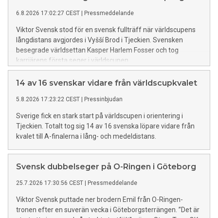
6.8.2026 17:02:27 CEST
|
Pressmeddelande
Viktor Svensk stod för en svensk fullträff när världscupens
långdistans avgjordes i Vyšší Brod i Tjeckien. Svensken
besegrade världsettan Kasper Harlem Fosser och tog
karriärens första seger i världscupen.
14 av 16 svenskar vidare från världscupkvalet
5.8.2026 17:23:22 CEST
|
Pressinbjudan
Sverige fick en stark start på världscupen i orientering i
Tjeckien. Totalt tog sig 14 av 16 svenska löpare vidare från
kvalet till A-finalerna i lång- och medeldistans.
Svensk dubbelseger på O-Ringen i Göteborg
25.7.2026 17:30:56 CEST
|
Pressmeddelande
Viktor Svensk puttade ner brodern Emil från O-Ringen-
tronen efter en suverän vecka i Göteborgsterrängen. ”Det är