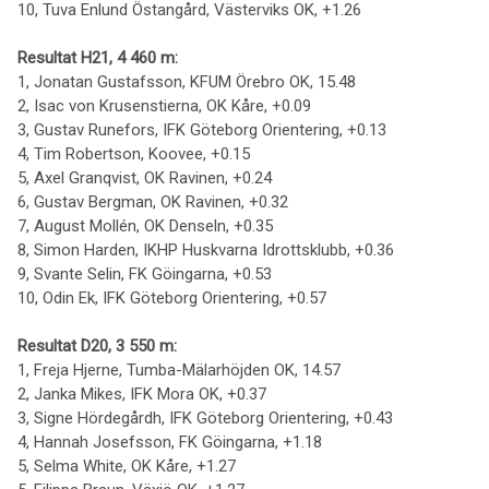
10, Tuva Enlund Östangård, Västerviks OK, +1.26
Resultat H21, 4 460 m:
1, Jonatan Gustafsson, KFUM Örebro OK, 15.48
2, Isac von Krusenstierna, OK Kåre, +0.09
3, Gustav Runefors, IFK Göteborg Orientering, +0.13
4, Tim Robertson, Koovee, +0.15
5, Axel Granqvist, OK Ravinen, +0.24
6, Gustav Bergman, OK Ravinen, +0.32
7, August Mollén, OK Denseln, +0.35
8, Simon Harden, IKHP Huskvarna Idrottsklubb, +0.36
9, Svante Selin, FK Göingarna, +0.53
10, Odin Ek, IFK Göteborg Orientering, +0.57
Resultat D20, 3 550 m:
1, Freja Hjerne, Tumba-Mälarhöjden OK, 14.57
2, Janka Mikes, IFK Mora OK, +0.37
3, Signe Hördegårdh, IFK Göteborg Orientering, +0.43
4, Hannah Josefsson, FK Göingarna, +1.18
5, Selma White, OK Kåre, +1.27