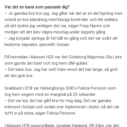
Var det en bana som passade dig?
– Jo ganska bra tror jag. Jag gillar när det är en del löpning men
också en bra blandning med kluriga kontroller och lite enklare,
så det tyckte jag verkligen det var, säger Freja Hjerne och
medger att det blev några misstag under loppets gång.
– Jag började springa åt fel håll en gång och det var svårt att
bedöma vägvalen, speciellt i början.
På herrsidan i klassen H20 var det Göteborg Majornas Ola Leire
som gjorde det bäst och tog hem SM-guldet.
– Det känn bra. Jag har sett fram emot det här länge, så gött
att det gick bra.
Snabbast i D18 var Helsingborgs SOK:s Felicia Persson som
tog hem segern med en marginal på 23 sekunder.
– Det var kul, det har gått bra för mig idag. Det var ganska
intensivt i början och sedan mer löpbetonat i slutet, så det var
tufft in på sista, säger Felicia Persson.
I klassen H18 segervrålade Jonatan Haglund, OK Kåre, när det