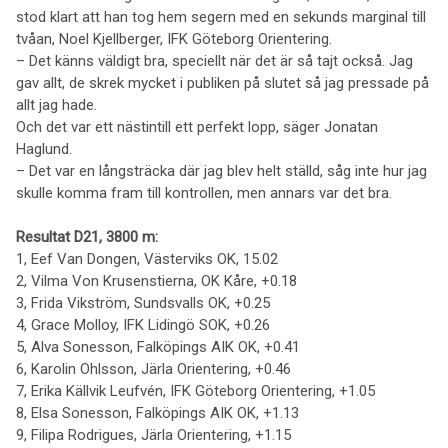
stod klart att han tog hem segern med en sekunds marginal till
tvåan, Noel Kjellberger, IFK Göteborg Orientering.
– Det känns väldigt bra, speciellt när det är så tajt också. Jag
gav allt, de skrek mycket i publiken på slutet så jag pressade på
allt jag hade.
Och det var ett nästintill ett perfekt lopp, säger Jonatan
Haglund.
– Det var en långsträcka där jag blev helt ställd, såg inte hur jag
skulle komma fram till kontrollen, men annars var det bra.
Resultat D21, 3800 m:
1, Eef Van Dongen, Västerviks OK, 15.02
2, Vilma Von Krusenstierna, OK Kåre, +0.18
3, Frida Vikström, Sundsvalls OK, +0.25
4, Grace Molloy, IFK Lidingö SOK, +0.26
5, Alva Sonesson, Falköpings AIK OK, +0.41
6, Karolin Ohlsson, Järla Orientering, +0.46
7, Erika Källvik Leufvén, IFK Göteborg Orientering, +1.05
8, Elsa Sonesson, Falköpings AIK OK, +1.13
9, Filipa Rodrigues, Järla Orientering, +1.15