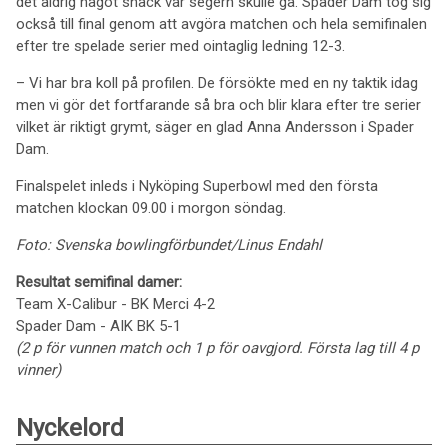
det aldrig något snack var segern skulle gå. Spader Dam tog sig
också till final genom att avgöra matchen och hela semifinalen
efter tre spelade serier med ointaglig ledning 12-3.
– Vi har bra koll på profilen. De försökte med en ny taktik idag
men vi gör det fortfarande så bra och blir klara efter tre serier
vilket är riktigt grymt, säger en glad Anna Andersson i Spader
Dam.
Finalspelet inleds i Nyköping Superbowl med den första
matchen klockan 09.00 i morgon söndag.
Foto: Svenska bowlingförbundet/Linus Endahl
Resultat semifinal damer:
Team X-Calibur - BK Merci 4-2
Spader Dam - AIK BK 5-1
(2 p för vunnen match och 1 p för oavgjord. Första lag till 4 p
vinner)
Nyckelord