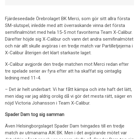
Fjärdeseedade Örebrolaget BK Merci, som gör sitt allra första
SM-slutspel, inledde med att överraskande vinna det första
semifinalmötet med hela 15-5 mot favoriterna Team X-Calibur.
Därefter höjde sig X-Calibur och vann det andra semifinalmötet
och när allt skulle avgöras i en tredje match var Partilletjejerna i
X-Calibur återigen det klart starkaste laget.
X-Calibur avgjorde den tredje matchen mot Merci redan efter
tre spelade serier av fyra efter att ha skaffat sig ointaglig
ledning med 11-4.
– Det är helt underbart. Vi har fått kämpa och inte haft det lätt,
men idag var jag aldrig orolig då vi gör det mesta rätt, säger en
nöjd Victoria Johansson i Team X-Calibur.
Spader Dam tog sig samman
Även Helsingborgslaget Spader Dam tvingades till en tredje
match av utmanarna AIK BK. Men i det avgörande mötet var