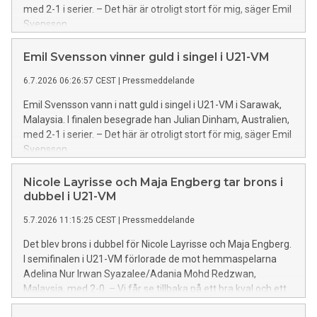
med 2-1 i serier. – Det här är otroligt stort för mig, säger Emil
Svensson.
Emil Svensson vinner guld i singel i U21-VM
6.7.2026 06:26:57 CEST
|
Pressmeddelande
Emil Svensson vann i natt guld i singel i U21-VM i Sarawak,
Malaysia. I finalen besegrade han Julian Dinham, Australien,
med 2-1 i serier. – Det här är otroligt stort för mig, säger Emil
Svensson.
Nicole Layrisse och Maja Engberg tar brons i
dubbel i U21-VM
5.7.2026 11:15:25 CEST
|
Pressmeddelande
Det blev brons i dubbel för Nicole Layrisse och Maja Engberg.
I semifinalen i U21-VM förlorade de mot hemmaspelarna
Adelina Nur Irwan Syazalee/Adania Mohd Redzwan,
Malaysia, med 2-0. – Vi får se tillbaka på ett bra kval och ett
väldigt fint matchspel, säger Maja Engberg.