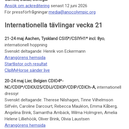
Ansök om ackreditering
senast
12 juni 2026
För pressförfrågningar:
media@anocolympic.org
Internationella tävlingar vecka 21
21-24 maj Aachen, Tyskland CSI5*/CSIYH1* incl. 8yo
,
internationell hoppning
Svenskt deltagande: Henrik von Eckermann
Arrangörens hemsida
Startlistor och resultat
ClipMyHorse sänder live
20-24 maj Lier, Belgien CDIO4*-
NC/CDI3*/CDIOU25/CDIJ/CDIOP/CDIP/CDICh-A,
internationell
dressyr
Svenskt deltagande: Therese Nilshagen, Tinne Vilhelmson
Silfvén, Caroline Darcourt, Rebecca Mauléon, Emma Kåberg,
Angelina Brink, Samantha Arnbäck, Wilma Holmgren, Amelia
Helene Lilliehöök, Oliver Brink, Olivia Laustsen
Arrangörens hemsida