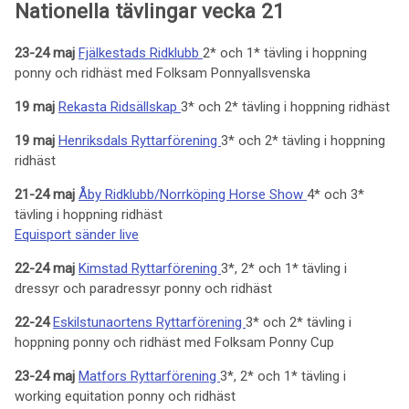
Nationella tävlingar vecka 21
23-24 maj
Fjälkestads Ridklubb
2* och 1* tävling i hoppning
ponny och ridhäst med Folksam Ponnyallsvenska
19 maj
Rekasta Ridsällskap
3* och 2* tävling i hoppning ridhäst
19 maj
Henriksdals Ryttarförening
3* och 2* tävling i hoppning
ridhäst
21-24 maj
Åby Ridklubb/Norrköping Horse Show
4* och 3*
tävling i hoppning ridhäst
Equisport sänder live
22-24 maj
Kimstad Ryttarförening
3*, 2* och 1* tävling i
dressyr och paradressyr ponny och ridhäst
22-24
Eskilstunaortens Ryttarförening
3* och 2* tävling i
hoppning ponny och ridhäst med Folksam Ponny Cup
23-24 maj
Matfors Ryttarförening
3*, 2* och 1* tävling i
working equitation ponny och ridhäst