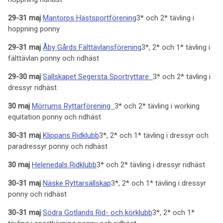
29-31 maj
Mantorps Hästsportförening
3* och 2* tävling i
hoppning ponny
29-31 maj
Åby Gårds Fälttävlansförening
3*, 2* och 1* tävling i
fälttävlan ponny och ridhäst
29-30
maj
Sällskapet Segersta Sportryttare
3* och 2* tävling i
dressyr ridhäst
30 maj
Mörrums Ryttarförening
3* och 2* tävling i working
equitation ponny och ridhäst
30-31 maj
Klippans Ridklubb
3*, 2* och 1* tävling i dressyr och
paradressyr ponny och ridhäst
30 maj
Helenedals Ridklubb
3* och 2* tävling i dressyr ridhäst
30-31 maj
Näske Ryttarsällskap
3*, 2* och 1* tävling i dressyr
ponny och ridhäst
30-31 maj
Södra Gotlands Rid- och körklubb
3*, 2* och 1*