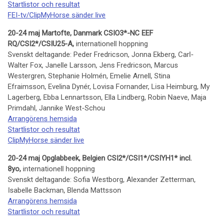
Startlistor och resultat
FEI-tv/ClipMyHorse sänder live
20-24 maj Martofte, Danmark CSIO3*-NC EEF
RQ/CSI2*/CSIU25-A,
internationell hoppning
Svenskt deltagande: Peder Fredricson, Jonna Ekberg, Carl-
Walter Fox, Janelle Larsson, Jens Fredricson, Marcus
Westergren, Stephanie Holmén, Emelie Arnell, Stina
Efraimsson, Evelina Dynér, Lovisa Fornander, Lisa Heimburg, My
Lagerberg, Ebba Lennartsson, Ella Lindberg, Robin Naeve, Maja
Primdahl, Jannike West-Schou
Arrangörens hemsida
Startlistor och resultat
ClipMyHorse sänder live
20-24 maj Opglabbeek, Belgien CSI2*/CSI1*/CSIYH1* incl.
8yo,
internationell hoppning
Svenskt deltagande: Sofia Westborg, Alexander Zetterman,
Isabelle Backman, Blenda Mattsson
Arrangörens hemsida
Startlistor och resultat