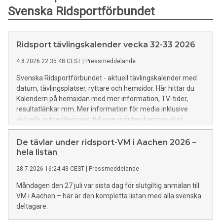
Svenska Ridsportförbundet
Ridsport tävlingskalender vecka 32-33 2026
4.8.2026 22:35:48 CEST
|
Pressmeddelande
Svenska Ridsportförbundet - aktuell tävlingskalender med
datum, tävlingsplatser, ryttare och hemsidor. Här hittar du
Kalendern på hemsidan med mer information, TV-tider,
resultatlänkar mm. Mer information för media inklusive
aktuella ackrediteringar, tidigare mästerskapsresultat,
rekord mm finns HÄR.
De tävlar under ridsport-VM i Aachen 2026 –
hela listan
28.7.2026 16:24:43 CEST
|
Pressmeddelande
Måndagen den 27 juli var sista dag för slutgiltig anmälan till
VM i Aachen – här är den kompletta listan med alla svenska
deltagare.