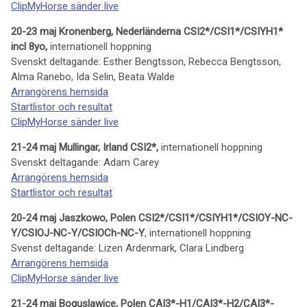
ClipMyHorse sänder live
20-23 maj Kronenberg, Nederländerna CSI2*/CSI1*/CSIYH1*
incl 8yo,
internationell hoppning
Svenskt deltagande: Esther Bengtsson, Rebecca Bengtsson,
Alma Ranebo, Ida Selin, Beata Walde
Arrangörens hemsida
Startlistor och resultat
ClipMyHorse sänder live
21-24 maj Mullingar, Irland CSI2*,
internationell hoppning
Svenskt deltagande: Adam Carey
Arrangörens hemsida
Startlistor och resultat
20-24 maj Jaszkowo, Polen CSI2*/CSI1*/CSIYH1*/CSIOY-NC-
Y/CSIOJ-NC-Y/CSIOCh-NC-Y
, internationell hoppning
Svenst deltagande: Lizen Ardenmark, Clara Lindberg
Arrangörens hemsida
ClipMyHorse sänder live
21-24 maj Boguslawice, Polen CAI3*-H1/CAI3*-H2/CAI3*-