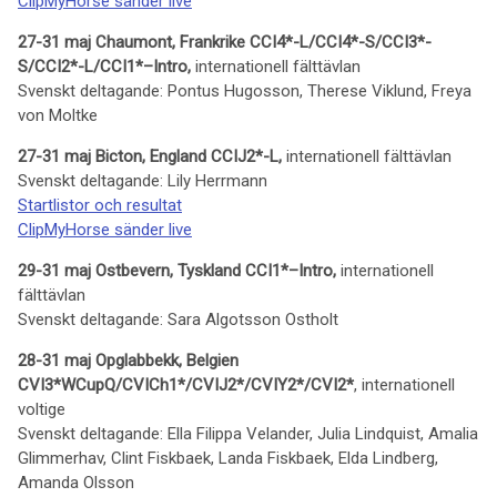
ClipMyHorse sänder live
27-31 maj Chaumont, Frankrike CCI4*-L/CCI4*-S/CCI3*-
S/CCI2*-L/CCI1*–Intro,
internationell fälttävlan
Svenskt deltagande: Pontus Hugosson, Therese Viklund, Freya
von Moltke
27-31 maj Bicton, England CCIJ2*-L,
internationell fälttävlan
Svenskt deltagande: Lily Herrmann
Startlistor och resultat
ClipMyHorse sänder live
29-31 maj Ostbevern, Tyskland CCI1*–Intro,
internationell
fälttävlan
Svenskt deltagande: Sara Algotsson Ostholt
28-31 maj Opglabbekk, Belgien
CVI3*WCupQ/CVICh1*/CVIJ2*/CVIY2*/CVI2*
, internationell
voltige
Svenskt deltagande: Ella Filippa Velander, Julia Lindquist, Amalia
Glimmerhav, Clint Fiskbaek, Landa Fiskbaek, Elda Lindberg,
Amanda Olsson