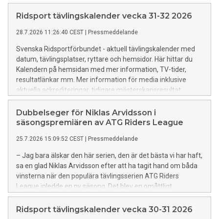
Ridsport tävlingskalender vecka 31-32 2026
28.7.2026 11:26:40 CEST
|
Pressmeddelande
Svenska Ridsportförbundet - aktuell tävlingskalender med
datum, tävlingsplatser, ryttare och hemsidor. Här hittar du
Kalendern på hemsidan med mer information, TV-tider,
resultatlänkar mm. Mer information för media inklusive
aktuella ackrediteringar, tidigare mästerskapsresultat,
rekord mm finns HÄR.
Dubbelseger för Niklas Arvidsson i
säsongspremiären av ATG Riders League
25.7.2026 15:09:52 CEST
|
Pressmeddelande
– Jag bara älskar den här serien, den är det bästa vi har haft,
sa en glad Niklas Arvidsson efter att ha tagit hand om båda
vinsterna när den populära tävlingsserien ATG Riders
League inledde en ny säsong. Det blev en omåttligt
spännande premiär där endast hundradelar skiljde mellan de
tre främsta ekipagen i 150-klassen.
Ridsport tävlingskalender vecka 30-31 2026