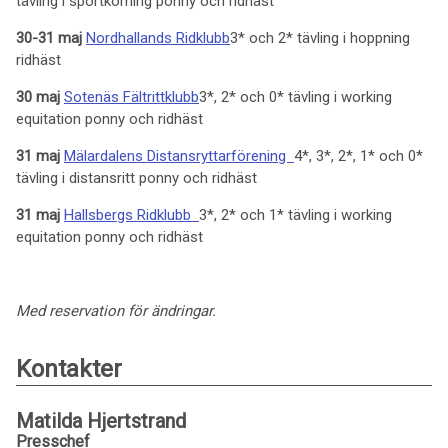
tävling i sportkörning ponny och ridhäst
30-31 maj
Nordhallands Ridklubb
3* och 2* tävling i hoppning
ridhäst
30 maj
Sotenäs Fältrittklubb
3*, 2* och 0* tävling i working
equitation ponny och ridhäst
31 maj
Mälardalens Distansryttarförening
4*, 3*, 2*, 1* och 0*
tävling i distansritt ponny och ridhäst
31 maj
Hallsbergs Ridklubb
3*, 2* och 1* tävling i working
equitation ponny och ridhäst
Med reservation för ändringar.
Kontakter
Matilda Hjertstrand
Presschef