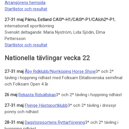
Arrangörens hemsida
Startlistor och resultat
27-31 maj Pärnu, Estland CAI3*-H1/CAI3*-P1/CAIch2*-P1
,
internationell sportkörning
Svenskt deltagande: Maria Nyström, Lida Sjödin, Elma
Pettersson
Startlistor och resultat
Nationella tävlingar vecka 22
27-31 maj
Åby Ridklubb/Norrköping Horse Show
3* och 2*
tävling i hoppning ridhäst med Folksam Elitallsvenska semifinal
och Folksam Open 4 år
26 maj
Rekasta Ridsällskap
3* och 2* tävling i hoppning ridhäst
27-31 maj
Flyinge Hästsportklubb
3* och 2* tävling i dressyr
ponny och ridhäst
28-31 maj
Dagstorpsortens Ryttarförening
3* och 2* tävling i
hoppning ridhäst