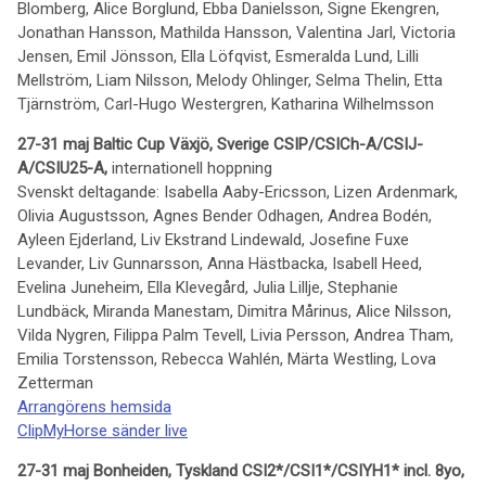
Blomberg, Alice Borglund, Ebba Danielsson, Signe Ekengren,
Jonathan Hansson, Mathilda Hansson, Valentina Jarl, Victoria
Jensen, Emil Jönsson, Ella Löfqvist, Esmeralda Lund, Lilli
Mellström, Liam Nilsson, Melody Ohlinger, Selma Thelin, Etta
Tjärnström, Carl-Hugo Westergren, Katharina Wilhelmsson
27-31 maj Baltic Cup Växjö, Sverige CSIP/CSICh-A/CSIJ-
A/CSIU25-A,
internationell hoppning
Svenskt deltagande: Isabella Aaby-Ericsson, Lizen Ardenmark,
Olivia Augustsson, Agnes Bender Odhagen, Andrea Bodén,
Ayleen Ejderland, Liv Ekstrand Lindewald, Josefine Fuxe
Levander, Liv Gunnarsson, Anna Hästbacka, Isabell Heed,
Evelina Juneheim, Ella Klevegård, Julia Lillje, Stephanie
Lundbäck, Miranda Manestam, Dimitra Mårinus, Alice Nilsson,
Vilda Nygren, Filippa Palm Tevell, Livia Persson, Andrea Tham,
Emilia Torstensson, Rebecca Wahlén, Märta Westling, Lova
Zetterman
Arrangörens hemsida
ClipMyHorse sänder live
27-31 maj Bonheiden, Tyskland CSI2*/CSI1*/CSIYH1* incl. 8yo,