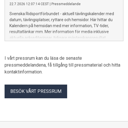
22.7.2026 12:07:14 CEST
|
Pressmeddelande
Svenska Ridsportförbundet - aktuell tävlingskalender med
datum, tävlingsplatser, ryttare och hemsidor. Här hittar du
Kalendern på hemsidan med mer information, TV-tider,
resultatlänkar mm. Mer information för media inklusive
aktuella ackrediteringar, tidigare mästerskapsresultat,
rekord mm finns HÄR.
I vårt pressrum kan du läsa de senaste
pressmeddelandena, få tillgång till pressmaterial och hitta
kontaktinformation.
BESÖK VÅRT PRESSRUM