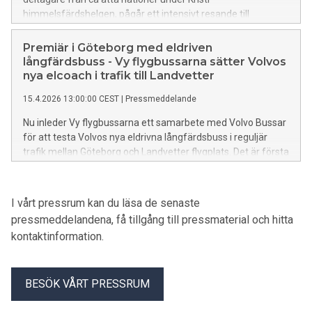
himmelsfärdshelgen, pågår ett intensivt resande till
Göteborg från hela Sverige och övriga Europa.
Premiär i Göteborg med eldriven
långfärdsbuss - Vy flygbussarna sätter Volvos
nya elcoach i trafik till Landvetter
15.4.2026 13:00:00 CEST
|
Pressmeddelande
Nu inleder Vy flygbussarna ett samarbete med Volvo Bussar
för att testa Volvos nya eldrivna långfärdsbuss i reguljär
trafik mellan Göteborg och Landvetter flygplats. Det är första
gången Volvos nya elcoach sätts i kommersiell drift och
elbussen är i drift under våren.
I vårt pressrum kan du läsa de senaste
pressmeddelandena, få tillgång till pressmaterial och hitta
kontaktinformation.
BESÖK VÅRT PRESSRUM