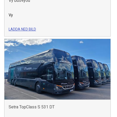
Vy bus4you
Vy
LADDA NED BILD
Setra TopClass S 531 DT