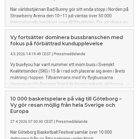
När världsstjärnan Bad Bunny gör sitt enda stopp i Norden på
Strawberry Arena den 10–11 juli väntas över 50 000
internationella besökare resa till Stockholm. För att skapa en
bekvämare, mer hållbar och ännu bättre gästupplevelse så
lanserar Vy bus4you en direktbuss mellan Arlanda Airport
Vy fortsätter dominera bussbranschen med
och Arenastaden den 9–11 juli.
fokus på förbättrad kundupplevelse
4.5.2026 14:19:49 CEST
|
Pressmeddelande
Vy bus4you har varit nummer ett inom buss i Svenskt
Kvalitetsindex (SKI) i 15 år i rad och placerar sig även i årets
mätning i toppen. Tillsammans med Vy flygbussarna
placerar sig Vy återigen bland de högst rankade aktörerna
inom busstransport.
10 000 basketspelare på väg till Göteborg –
Vy gör resan möjlig från hela Sverige och
Europa
27.4.2026 07:00:00 CEST
|
Pressmeddelande
När Göteborg Basketball Festival samlar över 10 000
deltagare från ca åtta nationer under Kristi