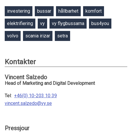
investering
bussar
hållbarhet
komfort
elektrifiering
vy
vy flygbussarna
bus4you
volvo
scania irizar
setra
Kontakter
Vincent Salzedo
Head of Marketing and Digital Development
Tel:
+46(0) 10-203 10 39
vincent.salzedo@vy.se
Pressjour