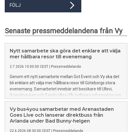
FÖLJ
Senaste pressmeddelandena från Vy
Nytt samarbete ska göra det enklare att välja
mer hållbara resor till evenemang
2.7.2026 10:00:00 CEST
|
Pressmeddelande
Genom ett nytt samarbete mellan Got Event och Vy ska det
bli enklare att välja mer hållbara resor till Göteborgs stora
evenemang. Samarbetet innebär att besökare till Ullevi,
Scandinavium och Gamla Ullevi får tydligare information om
möjligheten att resa med buss som ett alternativ till bilen.
Vy bus4you samarbetar med Arenastaden
Goes Live och lanserar direktbuss från
Arlanda under Bad Bunny-helgen
22.6.2026 08:30:00 CEST
|
Pressmeddelande