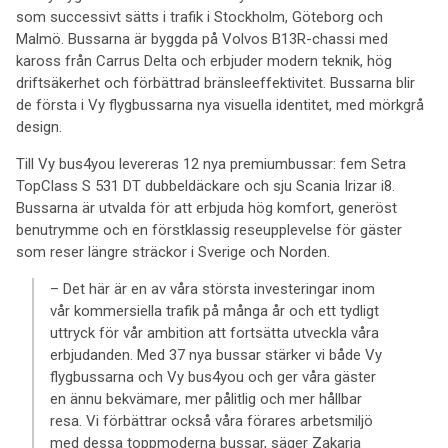
som successivt sätts i trafik i Stockholm, Göteborg och
Malmö. Bussarna är byggda på Volvos B13R-chassi med
kaross från Carrus Delta och erbjuder modern teknik, hög
driftsäkerhet och förbättrad bränsleeffektivitet. Bussarna blir
de första i Vy flygbussarna nya visuella identitet, med mörkgrå
design.
Till Vy bus4you levereras 12 nya premiumbussar: fem Setra
TopClass S 531 DT dubbeldäckare och sju Scania Irizar i8.
Bussarna är utvalda för att erbjuda hög komfort, generöst
benutrymme och en förstklassig reseupplevelse för gäster
som reser längre sträckor i Sverige och Norden.
– Det här är en av våra största investeringar inom
vår kommersiella trafik på många år och ett tydligt
uttryck för vår ambition att fortsätta utveckla våra
erbjudanden. Med 37 nya bussar stärker vi både Vy
flygbussarna och Vy bus4you och ger våra gäster
en ännu bekvämare, mer pålitlig och mer hållbar
resa. Vi förbättrar också våra förares arbetsmiljö
med dessa toppmoderna bussar, säger Zakaria