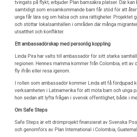
tvingats på flykt, erbjuder Plan barnsäkra platser. Där ka
samtidigt som ensamkommande barn får stöd för att återf
unga får lära sig om hälsa och sina rättigheter. Projektet ger
och stöttar lokalsamhällen i områden där många migranter 
utsatthet och konflikter.
Ett ambassadörskap med personlig koppling
Linda Pira har valts till ambassadör för sitt starka samhä
regionen. Hennes mamma kommer från Colombia, ett av de
fly ifrån eller resa igenom.
I rollen som ambassadör kommer Linda att få fördjupad 
verksamheten i Latinamerika för att möta barn och unga 
hon sedan att lyfta frågan i svensk offentlighet, både i m
Om Safe Steps
Safe Steps är ett drömprojekt finansierat av Svenska Post
och genomförs av Plan International i Colombia, Guatem