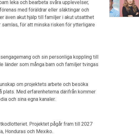
n barn leka och bearbeta svåra upplevelser,
örenas med föräldrar eller släktingar och
 även akut hjälp till familjer i akut utsatthet
samlas, för att minska risken för ytterligare
llsengagemang och sin personliga koppling till
 länder som många barn och familjer tvingas
kunskap om projektets arbete och besöka
på plats. Med erfarenheterna därifrån kommer
edia och sina egna kanaler.
kodlotteriet. Projektet pågår fram till 2027
ala, Honduras och Mexiko.