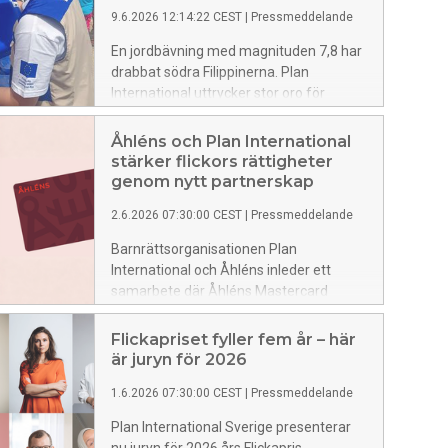
9.6.2026 12:14:22 CEST
|
Pressmeddelande
En jordbävning med magnituden 7,8 har
drabbat södra Filippinerna. Plan
International uttrycker stor oro för
situationen för
flickor, eftersom katastrofer ökar risken
Åhléns och Plan International
för att de ska utsättas för våld, och stå
stärker flickors rättigheter
utan skydd, skola och andra
genom nytt partnerskap
grundläggande samhällsfunktioner.
2.6.2026 07:30:00 CEST
|
Pressmeddelande
Barnrättsorganisationen Plan
International och Åhléns inleder ett
samarbete där Åhléns Mastercard
kopplas till stöd för flickors rättigheter.
För varje köp med kortet skänker Åhléns
Flickapriset fyller fem år – här
och Resurs Bank tillsammans 1 krona till
är juryn för 2026
Plan International Sverige.
1.6.2026 07:30:00 CEST
|
Pressmeddelande
Plan International Sverige presenterar