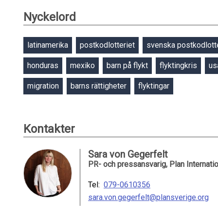
Nyckelord
latinamerika
postkodlotteriet
svenska postkodlotte
honduras
mexiko
barn på flykt
flyktingkris
us
migration
barns rättigheter
flyktingar
Kontakter
Sara von Gegerfelt
PR- och pressansvarig, Plan Internati
Tel:
079-0610356
sara.von.gegerfelt@plansverige.org