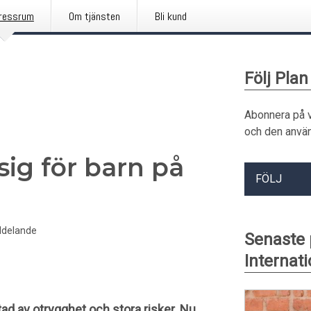
ressrum
Om tjänsten
Bli kund
Följ Plan
Abonnera på 
och den använ
sig för barn på
FÖLJ
delande
Senaste
Internati
ad av otrygghet och stora risker. Nu