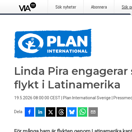
Sök nyheter
Abonnera
Sök p
Linda Pira engagerar 
flykt i Latinamerika
19.5.2026 08:00:00 CEST
|
Plan International Sverige
|
Pressmed
Dela
För många barn är flykten genom Latinamerika kant