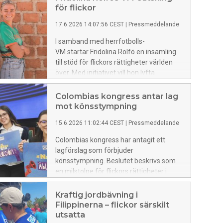
för flickor
17.6.2026 14:07:56 CEST
|
Pressmeddelande
I samband med herrfotbolls-
VM startar Fridolina Rolfö en insamling
till stöd för flickors rättigheter världen
över. Med initiativet vill hon lyfta
fotbollens kraft att förbättra flickors liv,
enligt Plan International Sverige.
Colombias kongress antar lag
mot könsstympning
15.6.2026 11:02:44 CEST
|
Pressmeddelande
Colombias kongress har antagit ett
lagförslag som förbjuder
könsstympning. Beslutet beskrivs som
en milstolpe för flickors rättigheter i
landet och lagen väntar nu på
presidentens godkännande för att träda
Kraftig jordbävning i
i kraft.
Filippinerna – flickor särskilt
utsatta