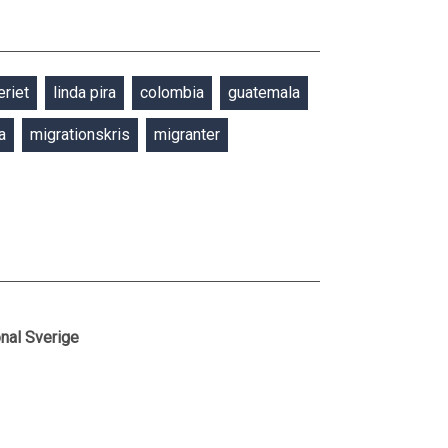
riet
linda pira
colombia
guatemala
a
migrationskris
migranter
onal Sverige