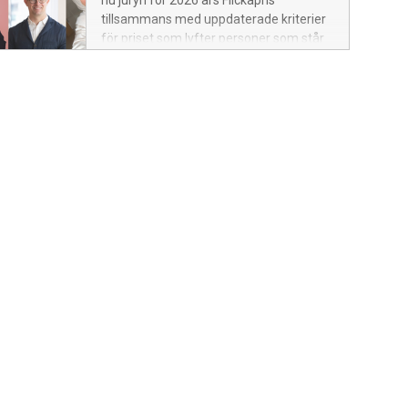
nu juryn för 2026 års Flickapris
tillsammans med uppdaterade kriterier
för priset som lyfter personer som står
upp för flickors och unga kvinnors
rättigheter. Nomineringen till årets pris
öppnar den 1 juni och pågår till och med
den 30 juni.