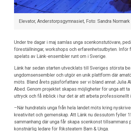
Elevator, Anderstorpsgymnasiet, Foto: Sandra Normark
Under tre dagar i maj samlas unga scenkonstutövare, ped
föreställningar, workshops och erfarenhetsutbyten. Inför 
spelats av Länk-ensembler runt om i Sverige.
Länk har sedan starten utvecklats till Sveriges största be
ungdomsensembler och utgör en unik plattform där amatö
möts. Bland årets pjäsförfattare ser vi bland annat Julia
Abed. Genom projektet skapas möjligheter för unga att ta p
uttryck och få inblick i hur det är att arbeta professione
–När hundratals unga från hela landet möts kring nyskrive
kreativitet och gemenskap. Att Länk nu dessutom fyller 15 
sammanhang där unga får skapa scenkonst tillsammans på 
konstnärlig ledare för Riksteatern Barn & Unga.