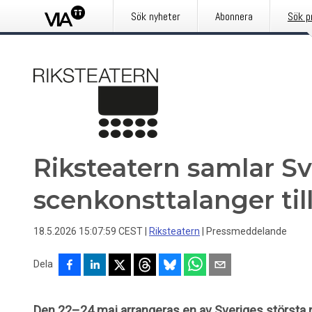
Sök nyheter
Abonnera
Sök p
Riksteatern samlar S
scenkonsttalanger till
18.5.2026 15:07:59 CEST
|
Riksteatern
|
Pressmeddelande
Dela
Den 22–24 maj arrangeras en av Sveriges största