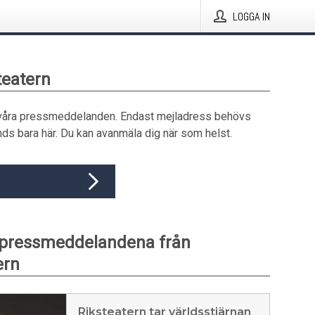
LOGGA IN
teatern
våra pressmeddelanden. Endast mejladress behövs
ds bara här. Du kan avanmäla dig när som helst.
 pressmeddelandena från
ern
Riksteatern tar världsstjärnan