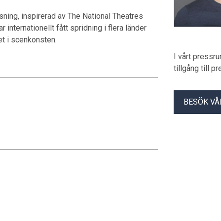
ning, inspirerad av The National Theatres
nternationellt fått spridning i flera länder
het i scenkonsten.
I vårt pressr
tillgång till 
BESÖK VÅ