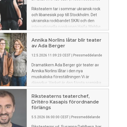
Marco Vargas och Chloé Brûlé. Akterna
Riksteatern tar i sommar ukrainsk rock
är en del av Göteborgskalasets
och libanesisk pop till Stockholm. Det
festivalprogram.
ukrainska rockbandet SKAI och den
internationella popikonen Haifa Wehbe
kommer till Kulturfestivalen i Stockholm.
Konserterna är en del av festivalens
Annika Norlins låtar blir teater
officiella program.
av Ada Berger
12.5.2026 11:09:23 CEST
|
Pressmeddelande
Dramatikern Ada Berger gör teater av
Annika Norlins låtar i den nya
musikaliska föreställningen Vi är
däggdjur. Verket är den första sceniska
dramatiseringen av Norlins texter och
sätts upp i regi av Johanna Salander, i
Riksteaterns teaterchef,
ett samarbete mellan Riksteatern och
Dritëro Kasapis förordnande
Västerbottensteatern. Urpremiär 10
förlängs
oktober på Västerbottensteatern. På
5.5.2026 06:00:00 CEST
|
Pressmeddelande
Sverigeturné med Riksteatern våren
2027.
Riksteaterns vd, Susanna Dahlberg, har