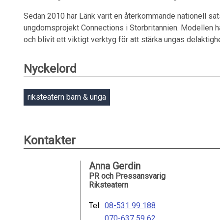
Sedan 2010 har Länk varit en återkommande nationell sats
ungdomsprojekt Connections i Storbritannien. Modellen har i
och blivit ett viktigt verktyg för att stärka ungas delaktig
Nyckelord
riksteatern barn & unga
Kontakter
Anna Gerdin
PR och Pressansvarig
Riksteatern
Tel:
08-531 99 188
070-637 59 62