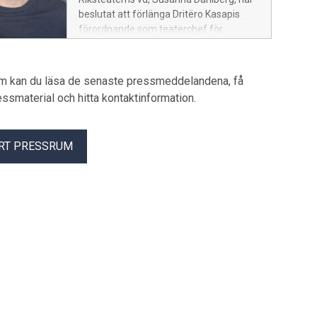
beslutat att förlänga Dritëro Kasapis
förordnande som teaterchef för
Riksteatern till den 30 juni 2031.
um kan du läsa de senaste pressmeddelandena, få
pressmaterial och hitta kontaktinformation.
RT PRESSRUM