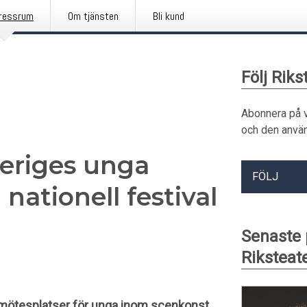
ressrum
Om tjänsten
Bli kund
Följ Riks
Abonnera på 
och den använ
veriges unga
FÖLJ
 nationell festival
Senaste
Riksteat
 mötesplatser för unga inom scenkonst.