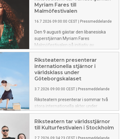
Myriam Fares till
Malmöfestivalen
16.7.2026 09:00:00 CEST
|
Pressmeddelande
Den 9 augusti gästar den libanesiska
superstjärnan Myriam Fares
Malmöfestivalen på initiativ av
Riksteatern. Konserten är en exklusiv
Sverigespelning med fri entré och är en
Riksteatern presenterar
del av Malmöfestivalens officiella
internationella stjärnor i
program.
världsklass under
Göteborgskalaset
3.7.2026 09:00:00 CEST
|
Pressmeddelande
Riksteatern presenterar i sommar två
stora internationella akter under
Göteborgskalaset. Den 30 augusti gästar
den världsberömda popartisten Maya
Riksteatern tar världsstjärnor
Diab Götaplatsen, och dagen innan bjuds
till Kulturfestivalen i Stockholm
publiken på en prisad internationell
2.7.2026 09:34:23 CEST
|
Pressmeddelande
dansföreställning av koreografduon