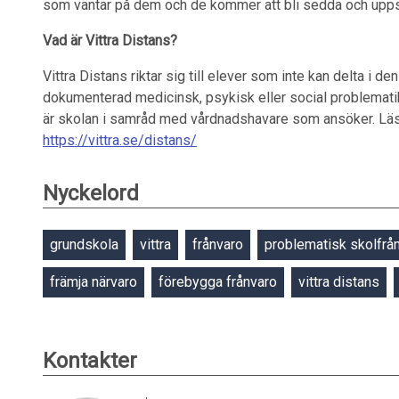
som väntar på dem och de kommer att bli sedda och uppsk
Vad är Vittra Distans?
Vittra Distans riktar sig till elever som inte kan delta i d
dokumenterad medicinsk, psykisk eller social problematik.
är skolan i samråd med vårdnadshavare som ansöker. Läs
https://vittra.se/distans/
Nyckelord
grundskola
vittra
frånvaro
problematisk skolfrå
främja närvaro
förebygga frånvaro
vittra distans
Kontakter