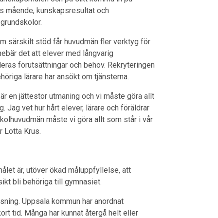
nas mående, kunskapsresultat och
 grundskolor.
 särskilt stöd får huvudmän fler verktyg för
 innebär det att elever med långvarig
 deras förutsättningar och behov. Rekryteringen
ehöriga lärare har ansökt om tjänsterna.
 är en jättestor utmaning och vi måste göra allt
g. Jag vet hur hårt elever, lärare och föräldrar
kolhuvudmän måste vi göra allt som står i vår
r Lotta Krus.
let är, utöver ökad måluppfyllelse, att
sikt bli behöriga till gymnasiet.
isning. Uppsala kommun har anordnat
ort tid. Många har kunnat återgå helt eller