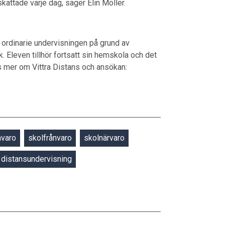
attade varje dag, säger Elin Möller.
en ordinarie undervisningen på grund av
 Eleven tillhör fortsatt sin hemskola och det
 mer om Vittra Distans och ansökan:
nvaro
skolfrånvaro
skolnärvaro
distansundervisning