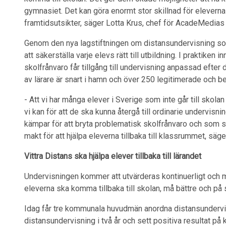
gymnasiet. Det kan göra enormt stor skillnad för elever
framtidsutsikter, säger Lotta Krus, chef för AcadeMedias
Genom den nya lagstiftningen om distansundervisning som
att säkerställa varje elevs rätt till utbildning. I praktiken
skolfrånvaro får tillgång till undervisning anpassad efter
av lärare är snart i hamn och över 250 legitimerade och b
- Att vi har många elever i Sverige som inte går till skolan
vi kan för att de ska kunna återgå till ordinarie undervisnin
kämpar för att bryta problematisk skolfrånvaro och som s
makt för att hjälpa eleverna tillbaka till klassrummet, säge
Vittra Distans ska hjälpa elever tillbaka till lärandet
Undervisningen kommer att utvärderas kontinuerligt och må
eleverna ska komma tillbaka till skolan, må bättre och på 
Idag får tre kommunala huvudmän anordna distansunderv
distansundervisning i två år och sett positiva resultat på k