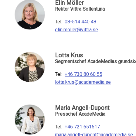
Elin Möller
Rektor Vittra Sollentuna
Tel:
08-514 440 48
elin.moller@vittra.se
Lotta Krus
Segmentschef AcadeMedias grundsko
Tel:
+46 730 80 60 55
lotta.krus@academedia.se
Maria Angell-Dupont
Presschef AcadeMedia
Tel:
+46 721 651517
maria.angell-dupont@academedia.se