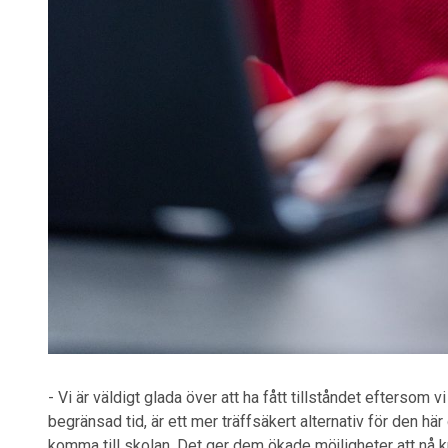
- Vi är väldigt glada över att ha fått tillståndet eftersom 
begränsad tid, är ett mer träffsäkert alternativ för den hä
komma till skolan. Det ger dem ökade möjligheter att nå