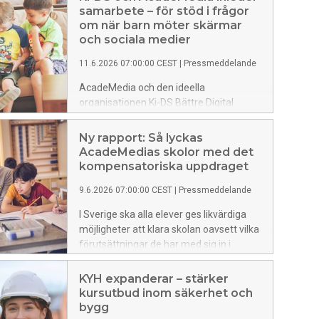
samarbete – för stöd i frågor
om när barn möter skärmar
och sociala medier
11.6.2026 07:00:00 CEST
|
Pressmeddelande
AcadeMedia och den ideella
organisationen Ki-DS Bättre Digital
Barndom inleder ett samarbete med
målet att ge skolor, lärare och föräldrar
Ny rapport: Så lyckas
bättre förutsättningar och konkreta
AcadeMedias skolor med det
verktyg för att kunna fatta välgrundade
kompensatoriska uppdraget
beslut om när och hur barn möter
9.6.2026 07:00:00 CEST
|
Pressmeddelande
skärmar och sociala medier.
I Sverige ska alla elever ges likvärdiga
möjligheter att klara skolan oavsett vilka
förutsättningar de har med sig in i
klassrummet. Vilka skolresultat elever
når ska med andra ord inte påverkas av
KYH expanderar – stärker
var deras föräldrar är födda eller hur
kursutbud inom säkerhet och
välutbildade de är.
bygg