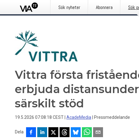
Sök nyheter
Abonnera
Sök p
Vittra första friståe
erbjuda distansunde
särskilt stöd
19.5.2026 07:08:18 CEST
|
AcadeMedia
|
Pressmeddelande
Dela