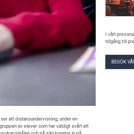
I vårt pressr
tillgång till 
BESÖK VÅ
vi ser att distansundervisning, under en
r gruppen av elever som har väldigt svårt att
 kunskapsmålen och på sikt komma in på