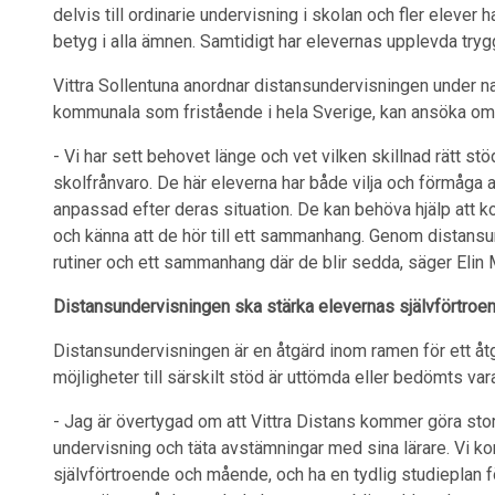
delvis till ordinarie undervisning i skolan och fler eleve
betyg i alla ämnen. Samtidigt har elevernas upplevda tryg
Vittra Sollentuna anordnar distansundervisningen under na
kommunala som fristående i hela Sverige, kan ansöka om p
- Vi har sett behovet länge och vet vilken skillnad rätt s
skolfrånvaro. De här eleverna har både vilja och förmåga 
anpassad efter deras situation. De kan behöva hjälp att 
och känna att de hör till ett sammanhang. Genom distansu
rutiner och ett sammanhang där de blir sedda, säger Elin Mö
Distansundervisningen ska stärka elevernas självförtroe
Distansundervisningen är en åtgärd inom ramen för ett åt
möjligheter till särskilt stöd är uttömda eller bedömts va
- Jag är övertygad om att Vittra Distans kommer göra stor
undervisning och täta avstämningar med sina lärare. Vi ko
självförtroende och mående, och ha en tydlig studieplan fö