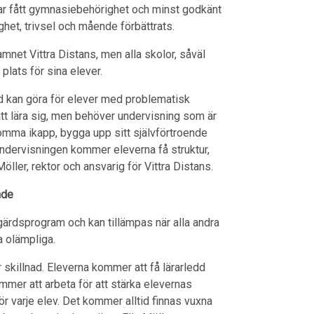
r har fått gymnasiebehörighet och minst godkänt
ghet, trivsel och mående förbättrats.
mnet Vittra Distans, men alla skolor, såväl
lats för sina elever.
töd kan göra för elever med problematisk
att lära sig, men behöver undervisning som är
komma ikapp, bygga upp sitt självförtroende
ndervisningen kommer eleverna få struktur,
ller, rektor och ansvarig för Vittra Distans.
nde
gärdsprogram och kan tillämpas när alla andra
ra olämpliga.
 skillnad. Eleverna kommer att få lärarledd
mmer att arbeta för att stärka elevernas
r varje elev. Det kommer alltid finnas vuxna