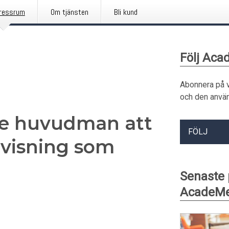
ressrum
Om tjänsten
Bli kund
Följ Aca
Abonnera på 
och den använ
nde huvudman att
FÖLJ
rvisning som
Senaste
AcadeMe