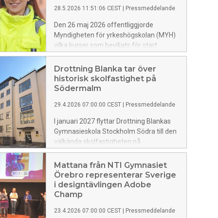
28.5.2026 11:51:06 CEST
|
Pressmeddelande
Den 26 maj 2026 offentliggjorde
Myndigheten för yrkeshögskolan (MYH)
vilka kurser som beviljats för start
2026/2027. KYH tilldelades elva kurser,
vilket innebär en stark tillväxt från
Drottning Blanka tar över
föregående år. I de senaste
historisk skolfastighet på
ansökningsomgångarna har KYH fått
Södermalm
flera nya kurser beviljade från MYH. En
29.4.2026 07:00:00 CEST
|
Pressmeddelande
utveckling som stärker KYH:s position
som Sveriges ledande
I januari 2027 flyttar Drottning Blankas
yrkeshögskoleaktör inom
Gymnasieskola Stockholm Södra till den
samhällsbyggnad.
välkända skolfastigheten på
Allhelgonagatan 4 på Södermalm.
Skolan tar därmed över lokalerna från
Mattana från NTI Gymnasiet
Internationella Engelska Gymnasiet och
Örebro representerar Sverige
säkrar byggnadens framtid som en
i designtävlingen Adobe
central punkt för utbildning i Stockholm.
Champ
23.4.2026 07:00:00 CEST
|
Pressmeddelande