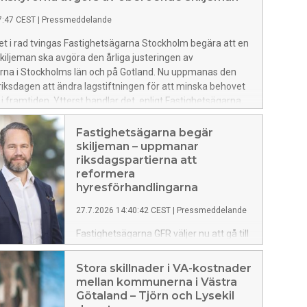
7:47 CEST
|
Pressmeddelande
ret i rad tvingas Fastighetsägarna Stockholm begära att en
iljeman ska avgöra den årliga justeringen av
rna i Stockholms län och på Gotland. Nu uppmanas den
ksdagen att ändra lagstiftningen för att minska behovet
 i framtiden. Ytterst handlar det, enligt Fastighetsägarna,
ktiva förhandlingssystemets legitimitet.
Fastighetsägarna begär
skiljeman – uppmanar
riksdagspartierna att
reformera
hyresförhandlingarna
27.7.2026 14:40:42 CEST
|
Pressmeddelande
Fastighetsägarna GFR väljer nu att gå till
oberoende skiljeman i årets
hyresförhandlingar i Göteborg. Beslutet
Stora skillnader i VA-kostnader
kommer sedan förhandlingarna med
mellan kommunerna i Västra
Hyresgästföreningen inte gjort
Götaland – Tjörn och Lysekil
tillräckliga framsteg trots tre månader