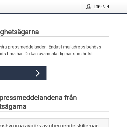
LOGGA IN
tighetsägarna
våra pressmeddelanden. Endast mejladress behövs
ds bara här. Du kan avanmäla dig när som helst.
 pressmeddelandena från
tsägarna
mshyrorna avgörs av oberoende skiljeman