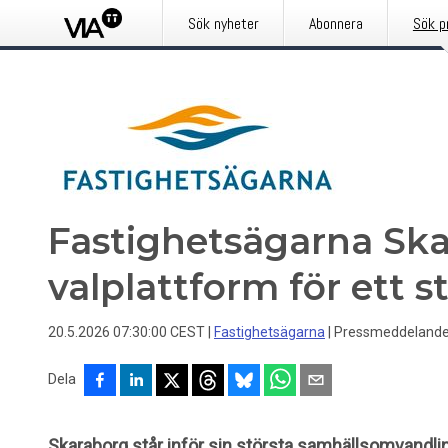
Sök nyheter
Abonnera
Sök p
Fastighetsägarna Ska
valplattform för ett 
20.5.2026 07:30:00 CEST
|
Fastighetsägarna
|
Pressmeddeland
Dela
Skaraborg står inför sin största samhällsomvandli