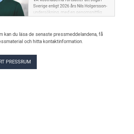
Sverige enligt 2026 års Nils Holgersson-
undersökning, med en genomsnittlig
ökning på 7,3%. I Östergötland ökar
kostnaderna något mindre, med 6,5%.
Skillnader mellan kommunerna är stora,
um kan du läsa de senaste pressmeddelandena, få
där Motala har lägst kostnader och
pressmaterial och hitta kontaktinformation.
Söderköping högst. Investeringar i VA-
system driver kostnaderna.
RT PRESSRUM