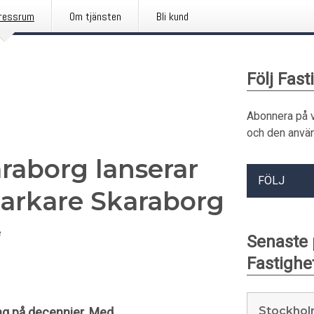
ressrum
Om tjänsten
Bli kund
Följ Fas
Abonnera på 
och den använ
raborg lanserar
FÖLJ
starkare Skaraborg
e
Senaste
Fastighe
Stockhol
ng på decennier. Med