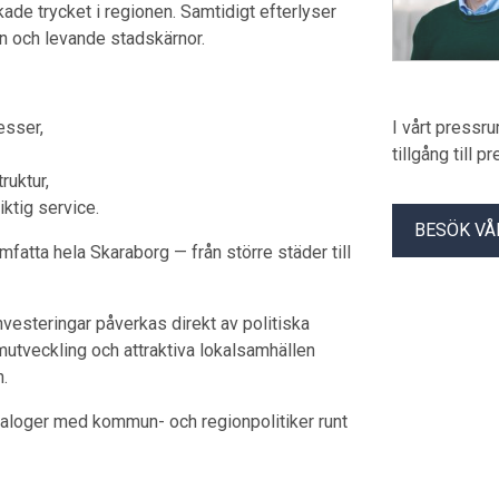
ade trycket i regionen. Samtidigt efterlyser
n och levande stadskärnor.
esser,
I vårt pressr
tillgång till 
ruktur,
ktig service.
BESÖK VÅ
atta hela Skaraborg — från större städer till
vesteringar påverkas direkt av politiska
umutveckling och attraktiva lokalsamhällen
n.
aloger med kommun- och regionpolitiker runt