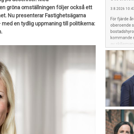
den gröna omställningen följer också ett
3.8.2026 10:4
het. Nu presenterar Fastighetsägarna
För fjärde å
 med en tydlig uppmaning till politikerna:
oberoende sk
n.
bostadshyro
kommande ri
av skiljeman
om det kolle