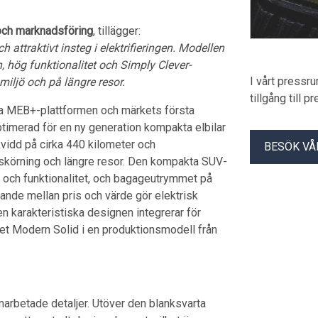
 och marknadsföring
, tillägger:
h attraktivt insteg i elektrifieringen. Modellen
hög funktionalitet och Simply Clever-
I vårt pressr
miljö och på längre resor.
tillgång till 
a MEB+-plattformen och märkets första
ptimerad för en ny generation kompakta elbilar
kvidd på cirka 440 kilometer och
BESÖK VÅ
skörning och längre resor. Den kompakta SUV-
 och funktionalitet, och bagageutrymmet på
ållande mellan pris och värde gör elektrisk
en karakteristiska designen integrerar för
et Modern Solid i en produktionsmodell från
marbetade detaljer. Utöver den blanksvarta