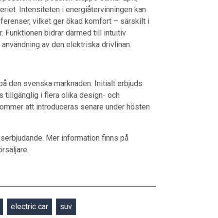
eriet. Intensiteten i energiåtervinningen kan
renser, vilket ger ökad komfort – särskilt i
 Funktionen bidrar därmed till intuitiv
 användning av den elektriska drivlinan.
 på den svenska marknaden. Initialt erbjuds
tillgänglig i flera olika design- och
kommer att introduceras senare under hösten
serbjudande. Mer information finns på
rsäljare.
electric car
suv