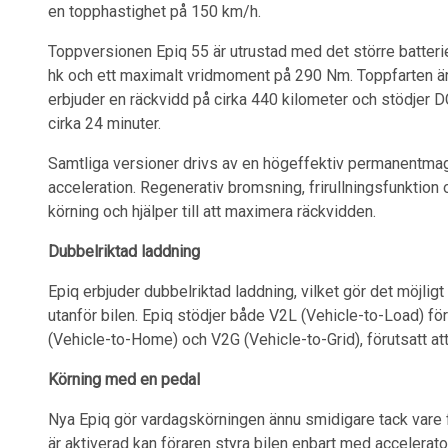
en topphastighet på 150 km/h.
Toppversionen Epiq 55 är utrustad med det större batteri
hk och ett maximalt vridmoment på 290 Nm. Toppfarten är
erbjuder en räckvidd på cirka 440 kilometer och stödjer D
cirka 24 minuter.
Samtliga versioner drivs av en högeffektiv permanentm
acceleration. Regenerativ bromsning, frirullningsfunktion o
körning och hjälper till att maximera räckvidden.
Dubbelriktad laddning
Epiq erbjuder dubbelriktad laddning, vilket gör det möjligt
utanför bilen. Epiq stödjer både V2L (Vehicle-to-Load) fö
(Vehicle-to-Home) och V2G (Vehicle-to-Grid), förutsatt a
Körning med en pedal
Nya Epiq gör vardagskörningen ännu smidigare tack vare fu
är aktiverad kan föraren styra bilen enbart med accelerat