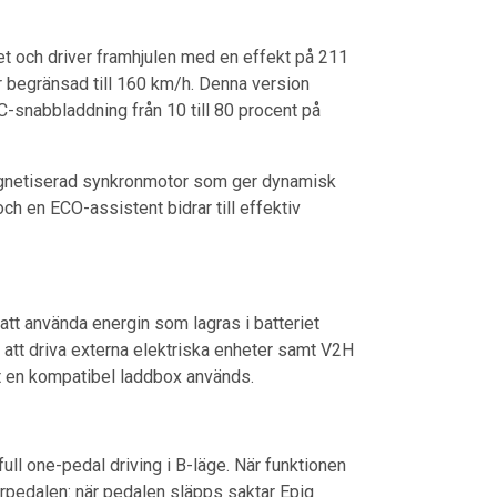
et och driver framhjulen med en effekt på 211
 begränsad till 160 km/h. Denna version
C-snabbladdning från 10 till 80 procent på
agnetiserad synkronmotor som ger dynamisk
ch en ECO-assistent bidrar till effektiv
 att använda energin som lagras i batteriet
r att driva externa elektriska enheter samt V2H
tt en kompatibel laddbox används.
ll one-pedal driving i B-läge. När funktionen
orpedalen: när pedalen släpps saktar Epiq