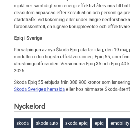
mjukt ner samtidigt som energi effektivt återvinns till batt
dessutom anpassas efter körsituation och personliga prefe
stadstrafik, vid kökörning eller under längre nedförsbackar.
fordonskontroll, en lugnare körupplevelse och effektivare
Epiq i Sverige
Försäljningen av nya Škoda Epiq startar idag, den 19 maj,
modellen i den högsta effektversionen, Epiq 55, som finns 
utrustningsutföranden. Versionerna Epiq 35 och Epiq 40 
2026.
Škoda Epiq 55 erbjuds från 388 900 kronor som lansering
Škoda Sveriges hemsida
eller hos närmaste Škoda-återfö
Nyckelord
skoda
skoda auto
skoda epiq
epiq
emobility