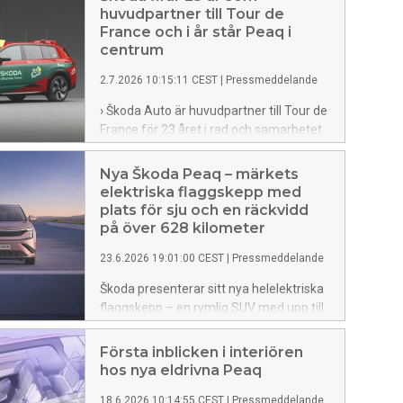
huvudpartner till Tour de
France och i år står Peaq i
centrum
2.7.2026 10:15:11 CEST
|
Pressmeddelande
› Škoda Auto är huvudpartner till Tour de
France för 23 året i rad och samarbetet
med tävlingsarrangören A.S.O. sträcker
sig till 2028 › Upp till 225 elektrifierade
Nya Škoda Peaq – märkets
bilar, däribland helelektriska Enyaq och
elektriska flaggskepp med
laddhybriden Superb iV, används under
plats för sju och en räckvidd
tävlingen › Nya helelektriska Škoda Peaq
på över 628 kilometer
blir tävlingsledaren Christian
23.6.2026 19:01:00 CEST
|
Pressmeddelande
Prudhommes officiella ”Red Car” på 12
etapper › Fyrfaldige Tour de France-
Škoda presenterar sitt nya helelektriska
vinnaren Chris Froome blir ny
flaggskepp – en rymlig SUV med upp till
cykelambassadör för Škoda Auto ›
sju sittplatser, lång räckvidd och
Škoda Design har skapat årets
avancerad teknik för komfort, säkerhet
Första inblicken i interiören
prispokaler inspirerade av designspråket
och uppkoppling. Peaq lanseras på
hos nya eldrivna Peaq
Modern Solid
svensk mark under oktober 2026, med
18.6.2026 10:14:55 CEST
|
Pressmeddelande
svenskt pris från 654.900kr (Peaq 90