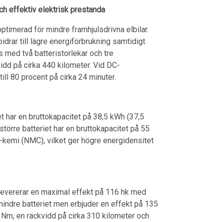
och effektiv elektrisk prestanda
timerad för mindre framhjulsdrivna elbilar.
idrar till lägre energiförbrukning samtidigt
med två batteristorlekar och tre
dd på cirka 440 kilometer. Vid DC-
ll 80 procent på cirka 24 minuter.
et har en bruttokapacitet på 38,5 kWh (37,5
törre batteriet har en bruttokapacitet på 55
kemi (NMC), vilket ger högre energidensitet
5 levererar en maximal effekt på 116 hk med
indre batteriet men erbjuder en effekt på 135
 Nm, en räckvidd på cirka 310 kilometer och