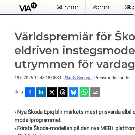
Sök nyheter
Abonnera
Sök p
Världspremiär för Ško
eldriven instegsmode
utrymmen för vardags
19.5.2026 14:43:18 CEST
|
Škoda Sverige
|
Pressmeddelande
Dela
› Nya Škoda Epiq blir märkets mest prisvärda elbil 
modellprogrammet
› Första Škoda-modellen på den nya MEB+ plattform