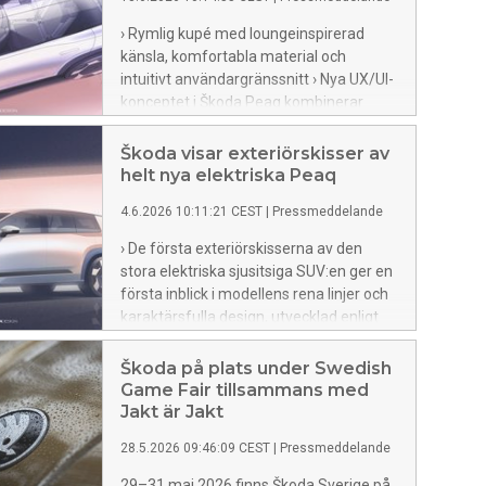
Selection).
› Rymlig kupé med loungeinspirerad
känsla, komfortabla material och
intuitivt användargränssnitt › Nya UX/UI-
konceptet i Škoda Peaq kombinerar
fysiska reglage med en central
infotainmentskärm för en balanserad
Škoda visar exteriörskisser av
och användarvänlig upplevelse ›
helt nya elektriska Peaq
Världspremiären för helt nya Škoda
4.6.2026 10:11:21 CEST
|
Pressmeddelande
Peaq äger rum den 23 juni 2026
› De första exteriörskisserna av den
stora elektriska sjusitsiga SUV:en ger en
första inblick i modellens rena linjer och
karaktärsfulla design, utvecklad enligt
designspråket Modern Solid ›
Världspremiären för Škodas nya
Škoda på plats under Swedish
flaggskepp äger rum i Monnetier-
Game Fair tillsammans med
Mornex, Frankrike, den 23 juni klockan
Jakt är Jakt
18.25
28.5.2026 09:46:09 CEST
|
Pressmeddelande
29–31 maj 2026 finns Škoda Sverige på