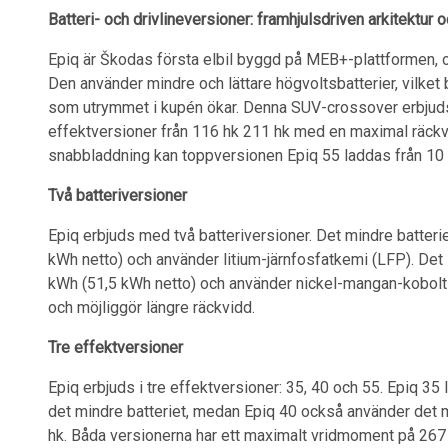
Batteri- och drivlineversioner: framhjulsdriven arkitektur 
Epiq är Škodas första elbil byggd på MEB+-plattformen, op
Den använder mindre och lättare högvoltsbatterier, vilket b
som utrymmet i kupén ökar. Denna SUV-crossover erbjuds 
effektversioner från 116 hk 211 hk med en maximal räckvi
snabbladdning kan toppversionen Epiq 55 laddas från 10 ti
Två batteriversioner
Epiq erbjuds med två batteriversioner. Det mindre batteri
kWh netto) och använder litium-järnfosfatkemi (LFP). Det s
kWh (51,5 kWh netto) och använder nickel-mangan-kobolt-
och möjliggör längre räckvidd.
Tre effektversioner
Epiq erbjuds i tre effektversioner: 35, 40 och 55. Epiq 3
det mindre batteriet, medan Epiq 40 också använder det m
hk. Båda versionerna har ett maximalt vridmoment på 267