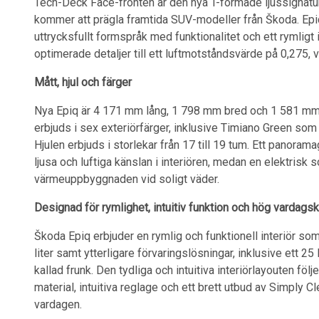
Tech-Deck Face-fronten är den nya T-formade ljussignatur
kommer att prägla framtida SUV-modeller från Škoda. Epi
uttrycksfullt formspråk med funktionalitet och ett rymligt
optimerade detaljer till ett luftmotståndsvärde på 0,275, v
Mått, hjul och färger
Nya Epiq är 4 171 mm lång, 1 798 mm bred och 1 581 mm
erbjuds i sex exteriörfärger, inklusive Timiano Green so
Hjulen erbjuds i storlekar från 17 till 19 tum. Ett panoram
ljusa och luftiga känslan i interiören, medan en elektrisk so
värmeuppbyggnaden vid soligt väder.
Designad för rymlighet, intuitiv funktion och hög vardags
Škoda Epiq erbjuder en rymlig och funktionell interiör 
liter samt ytterligare förvaringslösningar, inklusive ett 2
kallad frunk. Den tydliga och intuitiva interiörlayouten föl
material, intuitiva reglage och ett brett utbud av Simply C
vardagen.