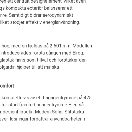
en ett centralt designelement, vilket även
qs kompakta exteriör balanserar ett
 inre. Samtidigt bidrar aerodynamiskt
ilket stödjer effektiv energianvändning.
 hög, med en hjulbas på 2 601 mm. Modellen
m introducerades första gången med Elroq.
aglastak finns som tillval och förstärker den
lgardin hjälper till att minska
komfort
som kompletteras av ett bagageutrymme på 475
5 liter stort främre bagageutrymme – en så
jer designfilosofin Modern Solid. Slitstarka
lever-lösningar förbättrar användbarheten i