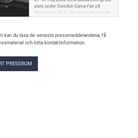
plats under Swedish Game Fair på
Wenngarns Slott – Nordens största jakt-
och outdoorfestival. Tillsammans med
den populära Youtube-produktionen
Jakt är Jakt vill Škoda möta Sveriges
um kan du läsa de senaste pressmeddelandena, få
jaktintresserade och visa upp modeller
pressmaterial och hitta kontaktinformation.
anpassade för ett aktivt liv nära naturen.
RT PRESSRUM