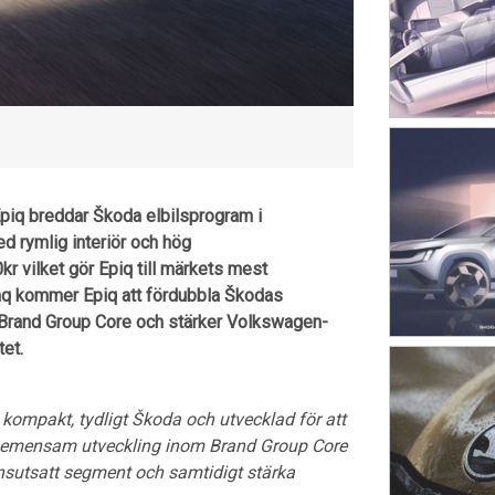
piq breddar Škoda elbilsprogram i
 rymlig interiör och hög
 vilket gör Epiq till märkets mest
eaq kommer Epiq att fördubbla Škodas
 Brand Group Core och stärker Volkswagen-
et.
 – kompakt, tydligt Škoda och utvecklad för att
r gemensam utveckling inom Brand Group Core
ensutsatt segment och samtidigt stärka