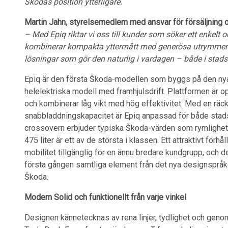
Škodas position ytterligare.
Martin Jahn, styrelsemedlem med ansvar för försäljning
– Med Epiq riktar vi oss till kunder som söker ett enkelt oc
kombinerar kompakta yttermått med generösa utrymmen, 
lösningar som gör den naturlig i vardagen – både i stads
Epiq är den första Škoda-modellen som byggs på den ny
helelektriska modell med framhjulsdrift. Plattformen är o
och kombinerar låg vikt med hög effektivitet. Med en räc
snabbladdningskapacitet är Epiq anpassad för både stad
crossovern erbjuder typiska Škoda-värden som rymlighet
475 liter är ett av de största i klassen. Ett attraktivt förh
mobilitet tillgänglig för en ännu bredare kundgrupp, och d
första gången samtliga element från det nya designspråk
Škoda.
Modern Solid och funktionellt från varje vinkel
Designen kännetecknas av rena linjer, tydlighet och geno