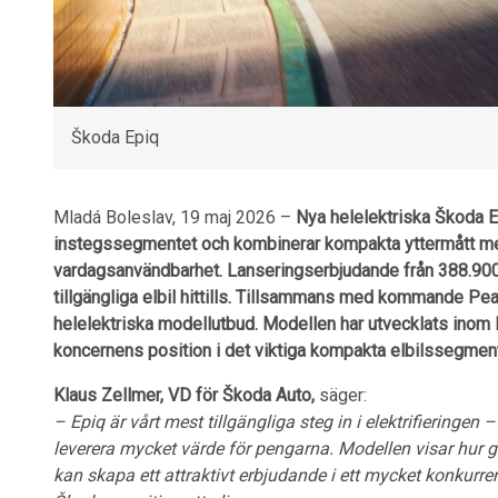
Škoda Epiq
Mladá Boleslav, 19 maj 2026 –
Nya helelektriska Škoda E
instegssegmentet och kombinerar kompakta yttermått med
vardagsanvändbarhet. Lanseringserbjudande från 388.900kr
tillgängliga elbil hittills. Tillsammans med kommande P
helelektriska modellutbud. Modellen har utvecklats inom
koncernens position i det viktiga kompakta elbilssegment
Klaus Zellmer, VD för Škoda Auto,
säger:
– Epiq är vårt mest tillgängliga steg in i elektrifieringen
leverera mycket värde för pengarna. Modellen visar hu
kan skapa ett attraktivt erbjudande i ett mycket konkurr