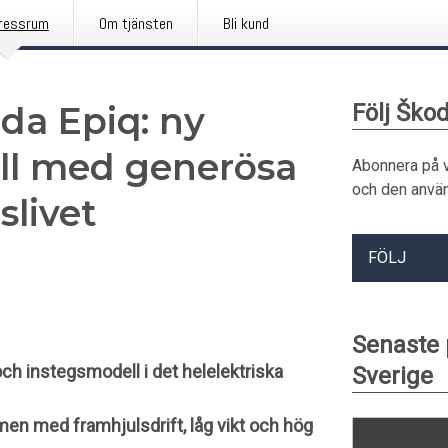
ressrum
Om tjänsten
Bli kund
da Epiq: ny
Följ Ško
ll med generösa
Abonnera på 
och den använ
livet
FÖLJ
Senaste
och instegsmodell i det helelektriska
Sverige
en med framhjulsdrift, låg vikt och hög