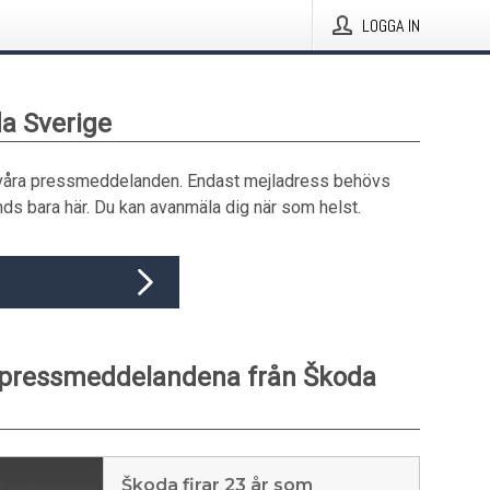
LOGGA IN
da Sverige
våra pressmeddelanden. Endast mejladress behövs
ds bara här. Du kan avanmäla dig när som helst.
 pressmeddelandena från Škoda
Škoda firar 23 år som