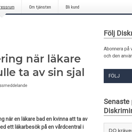
ressrum
Om tjänsten
Bli kund
Följ Di
Abonnera på 
ring när läkare
och den använ
le ta av sin sjal
FÖLJ
essmeddelande
Senaste
Diskrim
ng när en läkare bad en kvinna att ta av
ed ett läkarbesök på en vårdcentral i
DO kräve