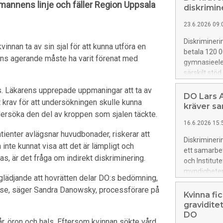
annens linje och fäller Region Uppsala
diskrimin
23.6.2026 09:
Diskriminer
innan ta av sin sjal för att kunna utföra en
betala 120 00
ens agerande måste ha varit förenat med
gymnasieele
särskilt stöd
till att elev
ts. Läkarens upprepade uppmaningar att ta av
utbildning p
DO Lars A
t krav för att undersökningen skulle kunna
utsatts för 
kräver sa
dersöka den del av kroppen som sjalen täckte.
16.6.2026 15:
patienter avlägsnar huvudbonader, riskerar att
Diskriminer
nte kunnat visa att det är lämpligt och
ett samarbet
s, är det fråga om indirekt diskriminering.
och Institut
myndigheter
 glädjande att hovrätten delar DO:s bedömning,
demokrati un
ttelse, säger Sandra Danowsky, processförare på
seminarier,
Kvinna fic
gravidite
DO
år, öron och hals. Eftersom kvinnan sökte vård