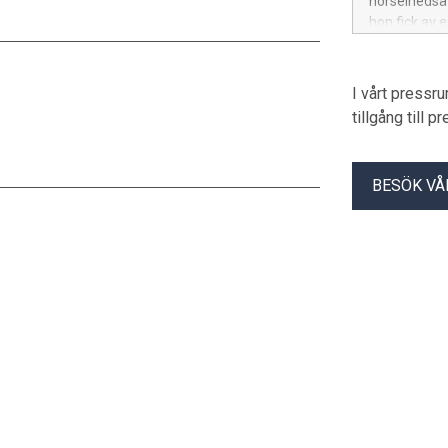
hörselnedsä
hon fick av 
I vårt pressr
tillgång till 
BESÖK VÅ