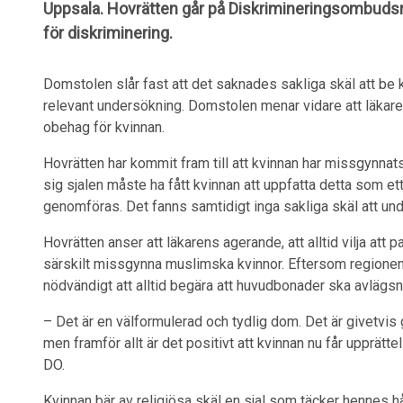
Uppsala. Hovrätten går på Diskrimineringsombudsm
för diskriminering.
Domstolen slår fast att det saknades sakliga skäl att be kv
relevant undersökning. Domstolen menar vidare att läkar
obehag för kvinnan.
Hovrätten har kommit fram till att kvinnan har missgynna
sig sjalen måste ha fått kvinnan att uppfatta detta som et
genomföras. Det fanns samtidigt inga sakliga skäl att un
Hovrätten anser att läkarens agerande, att alltid vilja att 
särskilt missgynna muslimska kvinnor. Eftersom regionen i
nödvändigt att alltid begära att huvudbonader ska avlägsna
– Det är en välformulerad och tydlig dom. Det är givetvis
men framför allt är det positivt att kvinnan nu får upprä
DO.
Kvinnan bär av religiösa skäl en sjal som täcker hennes h