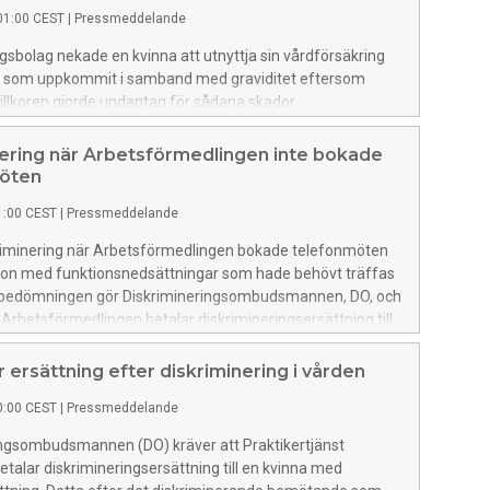
01:00 CEST
|
Pressmeddelande
ngsbolag nekade en kvinna att utnyttja sin vårdförsäkring
a som uppkommit i samband med graviditet eftersom
illkoren gjorde undantag för sådana skador.
ingsombudsmannen, DO, menar att kvinnan utsatts för
nering och begär nu att försäkringsbolaget betalar
ering när Arbetsförmedlingen inte bokade
gsersättning till henne.
möten
1:00 CEST
|
Pressmeddelande
kriminering när Arbetsförmedlingen bokade telefonmöten
on med funktionsnedsättningar som hade behövt träffas
n bedömningen gör Diskrimineringsombudsmannen, DO, och
 Arbetsförmedlingen betalar diskrimineringsersättning till
 ersättning efter diskriminering i vården
0:00 CEST
|
Pressmeddelande
ingsombudsmannen (DO) kräver att Praktikertjänst
etalar diskrimineringsersättning till en kvinna med