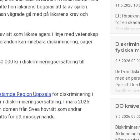
11.6.2026 10:
e hon läkarens begäran att ta av sjalen.
nnan vägrade gå med på läkarens krav och
Ett försäkri
för en skad
försäkringsv
av att som läkare agera i linje med vetenskap
Diskriminer
geranden kan innebära diskriminering, säger
könsdiskrimi
Diskrimin
diskriminerin
fysiska 
 000 kr i diskrimineringsersättning till
9.6.2026 09:0
Det var dis
med en pers
fysiskt. De
begär nu att
stämde Region Uppsala
för diskriminering i
kvinnan.
r i diskrimineringsersättning. I mars 2025
DO kräver
m domen från Svea hovrätt som ändrar
atts för ett missgynnande.
3.6.2026 09:0
Diskriminer
Aktiebolag b