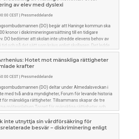
ering av elev med dyslexi
00:00 CEST
|
Pressmeddelande
ingsombudsmannen (DO) begär att Haninge kommun ska
0 kronor i diskrimineringsersättning till en tidigare
v. DO bedömer att skolan inte utredde elevens behov av
 i tid och på det sätt som krävs enligt skollagen. Det ledde
en inte fick det stöd som behövdes för att kunna klara sin
å lika villkor som andra elever. Enligt DO har eleven därmed
rrhenius: Hotet mot mänskliga rättigheter
diskriminering genom bristande tillgänglighet.
mlade krafter
50:00 CEST
|
Pressmeddelande
ingsombudsmannen (DO) deltar under Almedalsveckan i
e med två andra myndigheter, Forum för levande historia
et för mänskliga rättigheter. Tillsammans skapar de tre
na mötesplatsen Torget för mänskliga rättigheter och
der två dagar, med ett fullspäckat program av montrar,
 rundabordssamtal och glassmingel med mera.
k inte utnyttja sin vårdförsäkring för
tsrelaterade besvär – diskriminering enligt