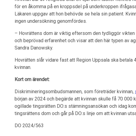
för en åkomma på en kroppsdel på underkroppen ifrågasatt
Läkaren uppgav att hon behövde se hela sin patient. Kvi
ingen undersökning genomfördes.
– Hovrättens dom är viktig eftersom den tydliggör vikten 
och beprövad erfarenhet och visar att den här typen av a
Sandra Danowsky.
Hovrätten slår vidare fast att Region Uppsala ska betala 40
kvinnan.
Kort om ärendet:
Diskrimineringsombudsmannen, som företräder kvinnan,
början av 2024 och begärde att kvinnan skulle få 70 000 k
ogillade tingsrätten DO:s stämningsansökan och idag ko
tingsrättens dom och går på DO:s linje om att kvinnan uts
DO 2024/563