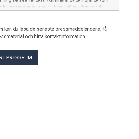
ttning. Detta efter det diskriminerande bemötande som
en läkare i samband med ett besök på en vårdcentral.
um kan du läsa de senaste pressmeddelandena, få
pressmaterial och hitta kontaktinformation.
RT PRESSRUM