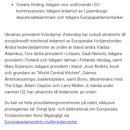
Viviane Reding, tidigare vice ordförande i EU-
kommissionen, tidigare ledamot av Luxemburgs
deputeradekammare och tidigare Europaparlamentariker
Ukrainas president Volodymyr Zelenskyj har också utnämnts till
exceptionellt meriterad ledamot av Europeiska förtjänstorden.
Andra hedersledamöter av orden är bland andra Valdas
Adamkus, före detta president i Litauen, Sauli Niinistö, tidigare
president i Finland och tidigare talman i Finlands riksdag, samt
Mary Robinson, tidigare president i Irland. José Andrés, kock
och grundare av ”World Central Kitchen”, Giánnis
Antetokoúnmpo, basketspelare, samt Bono, tillsammans med
The Edge, Adam Clayton och Larry Mullen Jr, kända under
namnet U2, har utnämnts till ledamöter av orden.
Du kan se hela prisutdelningsceremonin på nätet, inklusive
pristagarnas tal. Övrigt ljud- och bildmaterial om Europeiska
förtjänstorden finns tillgängligt via
Europaparlamentets multimediecenter
.