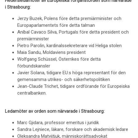
Hedersledamöter av Europeiska förtjänstorden som närvarade
i Strasbourg:
Jerzy Buzek, Polens före detta premiärminister och
Europaparlamentets före detta talman
Aníbal Cavaco Silva, Portugals före detta president och
premiärminister
Pietro Parolin, kardinalssekreterare vid Heliga stolen
Maia Sandu, Moldaviens president
Wolfgang Schüssel, Österrikes före detta
förbundskansler
Javier Solana, tidigare EU:s höga representant för den
gemensamma utrikes- och säkerhetspolitiken
Jean-Claude Trichet, tidigare ordförande för Europeiska
centralbanken.
Ledamöter av orden som närvarade i Strasbourg:
Marc Gjidara, professor emeritus i juridik
Sandra Lejniece, läkare, forskare och akademisk ledare
Oleksandra Matvijtjuk, människorättsadvokat