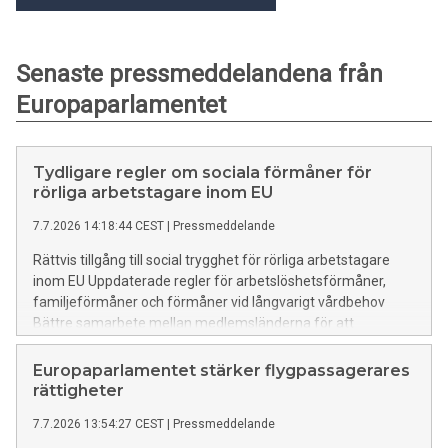
Senaste pressmeddelandena från
Europaparlamentet
Tydligare regler om sociala förmåner för
rörliga arbetstagare inom EU
7.7.2026 14:18:44 CEST
|
Pressmeddelande
Rättvis tillgång till social trygghet för rörliga arbetstagare
inom EU Uppdaterade regler för arbetslöshetsförmåner,
familjeförmåner och förmåner vid långvarigt vårdbehov
Bättre samarbete mellan medlemsländerna för att
säkerställa tillgång till förmåner och bekämpa bedrägerier
Europaparlamentet stärker flygpassagerares
rättigheter
7.7.2026 13:54:27 CEST
|
Pressmeddelande