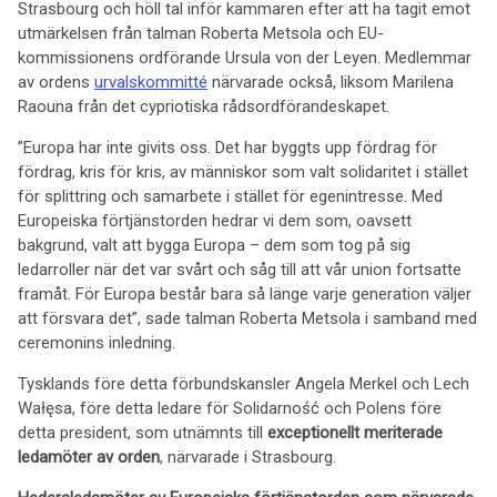
Strasbourg och höll tal inför kammaren efter att ha tagit emot
utmärkelsen från talman Roberta Metsola och EU-
kommissionens ordförande Ursula von der Leyen. Medlemmar
av ordens
urvalskommitté
närvarade också, liksom Marilena
Raouna från det cypriotiska rådsordförandeskapet.
”Europa har inte givits oss. Det har byggts upp fördrag för
fördrag, kris för kris, av människor som valt solidaritet i stället
för splittring och samarbete i stället för egenintresse. Med
Europeiska förtjänstorden hedrar vi dem som, oavsett
bakgrund, valt att bygga Europa – dem som tog på sig
ledarroller när det var svårt och såg till att vår union fortsatte
framåt. För Europa består bara så länge varje generation väljer
att försvara det”, sade talman Roberta Metsola i samband med
ceremonins inledning.
Tysklands före detta förbundskansler Angela Merkel och Lech
Wałęsa, före detta ledare för Solidarność och Polens före
detta president, som utnämnts till
exceptionellt meriterade
ledamöter av orden
, närvarade i Strasbourg.