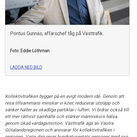
Pontus Gunnäs, affärschef tåg på Västtrafik.
Foto: Eddie Löthman
LADDA NED BILD
Kollektivtrafiken bygger på en evigt modern idé. Genom att
resa tillsammans minskar vi köer, reducerar utsläpp och
sänker halter av skadliga partiklar i luften. Vi bidrar också till
ett mer rättvist samhälle och stärker människors hälsa
genom ökad vardagsmotion. Västtrafik ägs av Västra
Götalandsregionen och ansvarar för kollektivtrafiken i
regionen. Varje dag reser hundratusentals personer med oss.