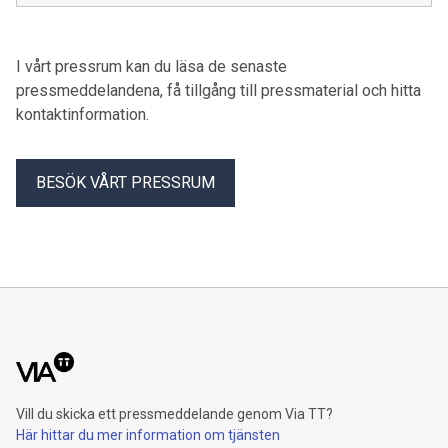
linjetrafik med mer flexibel, behovsstyrd trafik. Testet pågår i
minst ett år.
I vårt pressrum kan du läsa de senaste
pressmeddelandena, få tillgång till pressmaterial och hitta
kontaktinformation.
BESÖK VÅRT PRESSRUM
Vill du skicka ett pressmeddelande genom Via TT?
Här hittar du mer information om tjänsten