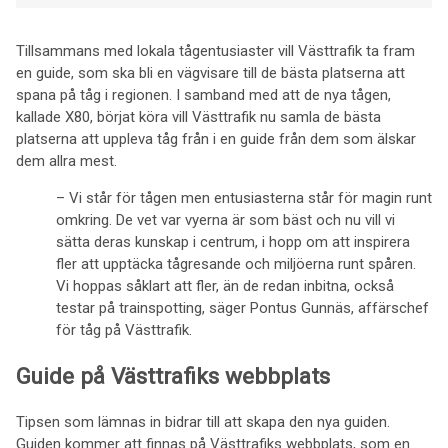
Tillsammans med lokala tågentusiaster vill Västtrafik ta fram
en guide, som ska bli en vägvisare till de bästa platserna att
spana på tåg i regionen. I samband med att de nya tågen,
kallade X80, börjat köra vill Västtrafik nu samla de bästa
platserna att uppleva tåg från i en guide från dem som älskar
dem allra mest.
– Vi står för tågen men entusiasterna står för magin runt
omkring. De vet var vyerna är som bäst och nu vill vi
sätta deras kunskap i centrum, i hopp om att inspirera
fler att upptäcka tågresande och miljöerna runt spåren.
Vi hoppas såklart att fler, än de redan inbitna, också
testar på trainspotting, säger Pontus Gunnäs, affärschef
för tåg på Västtrafik.
Guide på Västtrafiks webbplats
Tipsen som lämnas in bidrar till att skapa den nya guiden.
Guiden kommer att finnas på Västtrafiks webbplats, som en