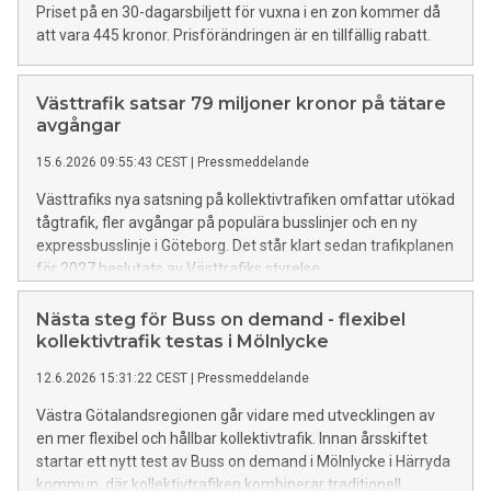
Priset på en 30-dagarsbiljett för vuxna i en zon kommer då
att vara 445 kronor. Prisförändringen är en tillfällig rabatt.
Västtrafik satsar 79 miljoner kronor på tätare
avgångar
15.6.2026 09:55:43 CEST
|
Pressmeddelande
Västtrafiks nya satsning på kollektivtrafiken omfattar utökad
tågtrafik, fler avgångar på populära busslinjer och en ny
expressbusslinje i Göteborg. Det står klart sedan trafikplanen
för 2027 beslutats av Västtrafiks styrelse.
Nästa steg för Buss on demand - flexibel
kollektivtrafik testas i Mölnlycke
12.6.2026 15:31:22 CEST
|
Pressmeddelande
Västra Götalandsregionen går vidare med utvecklingen av
en mer flexibel och hållbar kollektivtrafik. Innan årsskiftet
startar ett nytt test av Buss on demand i Mölnlycke i Härryda
kommun, där kollektivtrafiken kombinerar traditionell