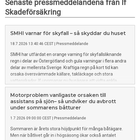
Senaste pressmeddelandena från If
Skadeförsäkring
SMHI varnar för skyfall – så skyddar du huset
18.7.2026 13:40:46 CEST
|
Pressmeddelande
SMHI har utfärdat en orange varning för skyfallsliknande
regn i delar av Östergötland och gula varningar i flera andra
delar av mellersta Sverige. Kraftiga regn på kort tid kan
orsaka översvämmade källare, takläckage och stora
vattenskador. If uppmanar nu husägare att vidta enkla
åtgärder för att minska risken för skador.
Motorproblem vanligaste orsaken till
assistans på sjön– så undviker du avbrott
under sommarens båtturer
1.7.2026 09:00:00 CEST
|
Pressmeddelande
Sommaren är årets stora höjdpunkt för många båtägare.
Men när båtlivet går in i högsäsong ökar också antalet