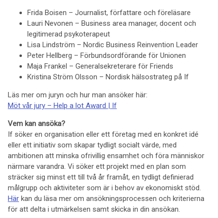
Frida Boisen – Journalist, författare och föreläsare
Lauri Nevonen – Business area manager, docent och
legitimerad psykoterapeut
Lisa Lindström – Nordic Business Reinvention Leader
Peter Hellberg – Förbundsordförande för Unionen
Maja Frankel – Generalsekreterare för Friends
Kristina Ström Olsson – Nordisk hälsostrateg på If
Läs mer om juryn och hur man ansöker här:
Möt vår jury – Help a lot Award | If
Vem kan ansöka?
If söker en organisation eller ett företag med en konkret idé
eller ett initiativ som skapar tydligt socialt värde, med
ambitionen att minska ofrivillig ensamhet och föra människor
närmare varandra. Vi söker ett projekt med en plan som
sträcker sig minst ett till två år framåt, en tydligt definierad
målgrupp och aktiviteter som är i behov av ekonomiskt stöd.
Här
kan du läsa mer om ansökningsprocessen och kriterierna
för att delta i utmärkelsen samt skicka in din ansökan.