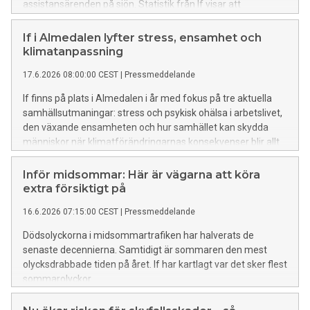
assistansärenden på sjön. Statistik från If visar att
motorproblem är den vanligaste orsaken till att svenska
fritidsbåtar behöver hjälp ute på vattnet. Även sjunkning och
If i Almedalen lyfter stress, ensamhet och
grundstötningar hör till de vanligaste anledningarna till att
klimatanpassning
man får hjälp av Sjöassistans via Ifs båtförsäkring.
17.6.2026 08:00:00 CEST
|
Pressmeddelande
If finns på plats i Almedalen i år med fokus på tre aktuella
samhällsutmaningar: stress och psykisk ohälsa i arbetslivet,
den växande ensamheten och hur samhället kan skydda
människor när klimatförändringarnas konsekvenser blir allt
tydligare.
Inför midsommar: Här är vägarna att köra
extra försiktigt på
16.6.2026 07:15:00 CEST
|
Pressmeddelande
Dödsolyckorna i midsommartrafiken har halverats de
senaste decennierna. Samtidigt är sommaren den mest
olycksdrabbade tiden på året. If har kartlagt var det sker flest
sommarolyckor.