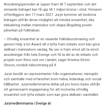
Ansökningsperioden är öppen fram till 7 september och det
vinnande bidraget kan få upp till 1 miljon kronor i stöd. Vinnaren
offentliggörs den 17 mars 2027. Juryn kommer att bedöma
bidragen utifrån deras möjlighet att minska ensamhet, öka
inkludering mellan människor och skapa långsiktig positiv
påverkan på folkhälsan.
– Ofrivillig ensamhet är en växande folkhälsoutmaning och
genom Help a lot Award vill vi lyfta fram initiativ som kan göra
skillnad i människors vardag. Nu ser vi fram emot att ta emot
ansökningar från hela Sverige och få ta del av de initiativ och
projekt som finns runt om i landet, säger Kristina Ström
Olsson, nordisk hälsostrateg på If.
Juryn består av representanter från organisationer, näringsliv
och samhälle med erfarenhet inom hälsa, ledarskap och social
hållbarhet. Jurymedlemmarna deltar på pro bono-basis utifrån
ett gemensamt engagemang för att motverka ofrivillig
ensamhet och lyfta initiativ som kan göra skillnad i samhället.
Jurymedlemmarna i Sverige är: