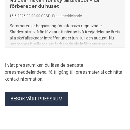
Nu ökar risken för skyfallsskador – så
förbereder du huset
15.6.2026 09:00:00 CEST
|
Pressmeddelande
Sommaren är högsäsong för intensiva regnoväder.
Skadestatistik från If visar att nästan två tredjedelar av årets
alla skyfallsskador inträffar under juni, juli och augusti. Nu
uppmanas husägare att förbereda sig inför sommarens
kraftiga regn.
I vårt pressrum kan du läsa de senaste
pressmeddelandena, få tillgång till pressmaterial och hitta
kontaktinformation.
BESÖK VÅRT PRESSRUM