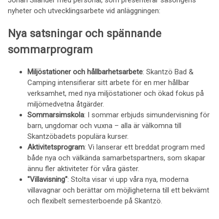
Johan Silander med personal, som presenterar säsongens
nyheter och utvecklingsarbete vid anläggningen:
Nya satsningar och spännande
sommarprogram
Miljöstationer och hållbarhetsarbete
: Skantzö Bad &
Camping intensifierar sitt arbete för en mer hållbar
verksamhet, med nya miljöstationer och ökad fokus på
miljömedvetna åtgärder.
Sommarsimskola
: I sommar erbjuds simundervisning för
barn, ungdomar och vuxna – alla är välkomna till
Skantzöbadets populära kurser.
Aktivitetsprogram
: Vi lanserar ett breddat program med
både nya och välkända samarbetspartners, som skapar
ännu fler aktiviteter för våra gäster.
"Villavisning"
: Stolta visar vi upp våra nya, moderna
villavagnar och berättar om möjligheterna till ett bekvämt
och flexibelt semesterboende på Skantzö.