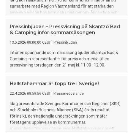
lång tid i Hallstahammar. Nu tar kommunen initiativ till ett
samarbete med Region Västmanland för att stärka den
psykiska hälsan hos barn och unga genom långsiktiga och
förebyggande insatser.
Pressinbjudan – Pressvisning på Skantzö Bad
& Camping inför sommarsäsongen
13.5.2026 08:00:00 CEST
|
Pressinbjudan
Inför en spännande sommarsäsong bjuder Skantzö Bad &
Camping in representanter för press och media till en
pressvisning torsdagen den 21 maj kl. 11.00–12.00.
Hallstahammar är topp tre i Sverige!
22.4.2026 08:59:56 CEST
|
Pressmeddelande
Idag presenterade Sveriges Kommuner och Regioner (SKR)
och Stockholm Business Alliance (SBA) årets resultat
för Insikt, den nationella undersökningen som mäter
företagens upplevelse av kommunernas
myndighetsutövning och service. Hallstahammar gör ett