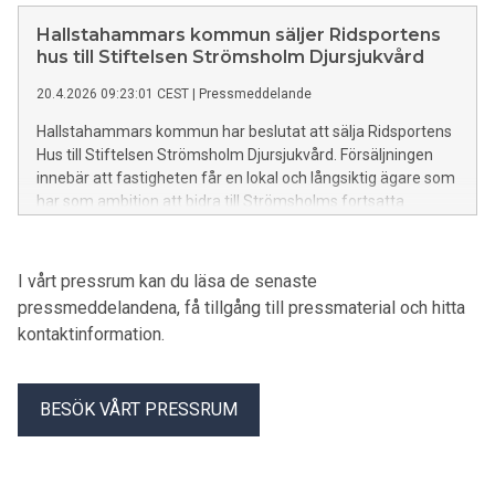
oerhört bra resultat och placerar sig topp tre i Sverige bland
SBA-kommunerna, med högst NKI-resultat av 56 deltagande
Hallstahammars kommun säljer Ridsportens
SBA-kommuner. Även inom delen som handlar om
hus till Stiftelsen Strömsholm Djursjukvård
livsmedel har Hallstahammar en toppplacering!
20.4.2026 09:23:01 CEST
|
Pressmeddelande
Hallstahammars kommun har beslutat att sälja Ridsportens
Hus till Stiftelsen Strömsholm Djursjukvård. Försäljningen
innebär att fastigheten får en lokal och långsiktig ägare som
har som ambition att bidra till Strömsholms fortsatta
utveckling.
I vårt pressrum kan du läsa de senaste
pressmeddelandena, få tillgång till pressmaterial och hitta
kontaktinformation.
BESÖK VÅRT PRESSRUM