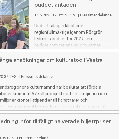
budget antagen
16.6.2026 19:32:15 CEST
|
Pressmeddelande
Under tisdagen klubbade
regionfullmäktige igenom Rödgrön
lednings budget för 2027 - en
budget som tar ansvar och värnar
välfärden i en osäker tid, för ett tryggare
och starkare Västra Götaland.
nga ansökningar om kulturstöd i Västra
28:37 CEST
|
Pressmeddelande
andsregionens kulturnämnd har beslutat att fördela
joner kronor till 57 kulturprojekt runt om i regionen och
 miljoner kronor i stipendier till konstnärer och
e. Dessa kulturpolitiska satsningar kan ske tack vare att
ing har ökat stödet till den regionala kulturbudgeten.
dning inför tillfälligt halverade biljettpriser
0:09 CEST
|
Pressmeddelande