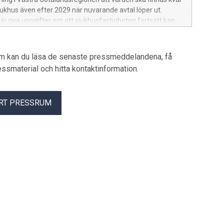
ukhus även efter 2029 när nuvarande avtal löper ut.
r nya uppgifter om att sjukhusfastigheten fortsatt kan
 vårdverksamhet, vilket öppnar för en långsiktig lösning
um kan du läsa de senaste pressmeddelandena, få
pressmaterial och hitta kontaktinformation.
RT PRESSRUM