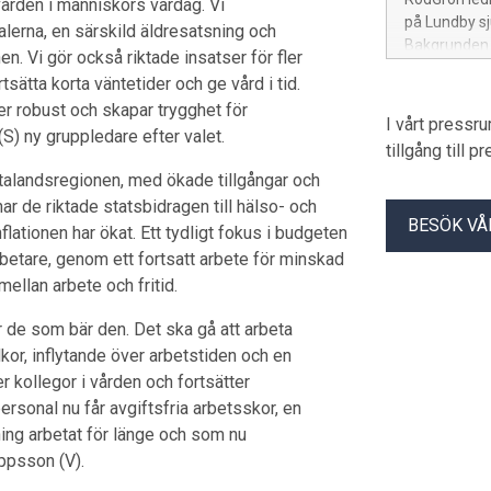
kvården i människors vardag. Vi
på Lundby sj
ralerna, en särskild äldresatsning och
Bakgrunden ä
n. Vi gör också riktade insatser för fler
användas för
sätta korta väntetider och ge vård i tid.
på Hisingen.
er robust och skapar trygghet för
I vårt pressr
(S) ny gruppledare efter valet.
tillgång till 
talandsregionen, med ökade tillgångar och
r de riktade statsbidragen till hälso- och
BESÖK VÅ
nflationen har ökat. Ett tydligt fokus i budgeten
rbetare, genom ett fortsatt arbete för minskad
mellan arbete och fritid.
ör de som bär den. Det ska gå att arbeta
lkor, inflytande över arbetstiden och en
er kollegor i vården och fortsätter
dpersonal nu får avgiftsfria arbetsskor, en
ing arbetat för länge och som nu
Jeppsson (V).