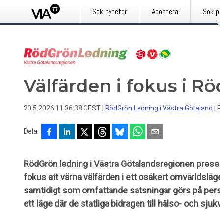
Sök nyheter
Abonnera
Sök p
Välfärden i fokus i 
20.5.2026 11:36:38 CEST
|
RödGrön Ledning i Västra Götaland
|
Dela
RödGrön ledning i Västra Götalandsregionen presen
fokus att värna välfärden i ett osäkert omvärldsläge.
samtidigt som omfattande satsningar görs på perso
ett läge där de statliga bidragen till hälso- och sj