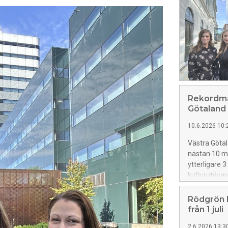
Rekordmå
Götaland
10.6.2026 10:
Västra Götal
nästan 10 mil
ytterligare 3
kulturutövar
Rödgrön ledn
Rödgrön le
från 1 juli
2.6.2026 13:3