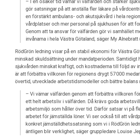
– I en osäker tid värnar vi välfärden och stärker sju
gör satsningar på att anställa fler läkare på vårdcent
en förstärkt ambulans- och akutsjukvård i hela regione
vårdplatser och mer personal på sjukhusen för att fort
Genom att ta ansvar för välfärden gör vi samhället m
invånarna i hela Västra Götaland, säger My Alnebratt 
RödGrön ledning visar på en stabil ekonomi för Västra Gö
minskad skuldsättning under mandatperioden. Samtidigt ha
sjukvården minskat kraftigt, och kostnaderna till följd av i
är att förbättra villkoren för regionens drygt 57 000 meda
övertid, utvecklade arbetstidsmodeller och bättre balans 
– Vi värnar välfärden genom att förbättra villkoren f
ett helt arbetsliv i välfärden. Då krävs goda arbetsvil
arbetsmiljö som håller över tid. Därför satsar vi på fl
arbetet för jämställda löner. Vi ser också till att vår
konkret jämställdhetssatsning som vi i RödGrön ledn
äntligen blir verklighet, säger gruppledare Louise 