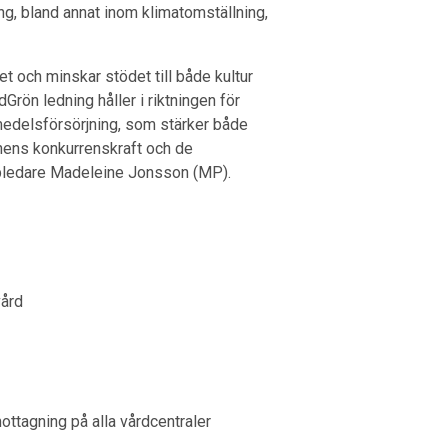
ing, bland annat inom klimatomställning,
et och minskar stödet till både kultur
dGrön ledning håller i riktningen för
smedelsförsörjning, som stärker både
nens konkurrenskraft och de
uppledare Madeleine Jonsson (MP).
vård
mottagning på alla vårdcentraler