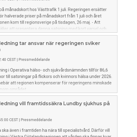
 på månadskort hos Västtrafik 1 juli. Regeringen ersätter
ör halverade priser på månadskort från 1 juli och året
onen kom till regionsverige på tisdagen, 26 maj. - Att
äljer att presentera denna satsning med kort varsel och
et skapar stora utmaningar för regionerna. Trots det tar vi
dningen ansvar och ser till att alla nödvändiga beslut
edning tar ansvar när regeringen sviker
ats så att biljettpriserna i Västra Götalandsregionen
a
an halveras från den 1 juli, säger regionstyrelsens
2:40 CEST
|
Pressmeddelande
ch gruppledare Helén Eliasson (S).
ing i Operativa hälso- och sjukvårdsnämnden tillför 86,6
or till satsningar på flickors och kvinnors hälsa under 2026.
nnebär att regionen kompenserar för regeringens minskade
 inom området.
edning vill framtidssäkra Lundby sjukhus på
55:00 CEST
|
Pressmeddelande
ska även i framtiden ha nära till specialistvård. Därför vill
ing i Västra Götalandsregionen att vården ska finnas kvar