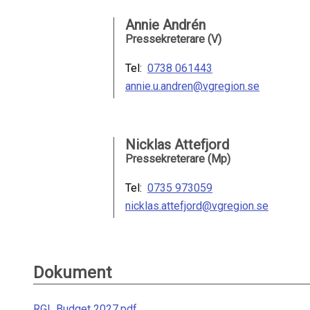
Annie Andrén
Pressekreterare (V)
Tel:
0738 061443
annie.u.andren@vgregion.se
Nicklas Attefjord
Pressekreterare (Mp)
Tel:
0735 973059
nicklas.attefjord@vgregion.se
Dokument
RGL Budget 2027.pdf