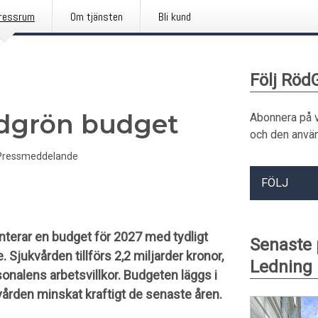
ressrum
Om tjänsten
Bli kund
Följ Röd
Rödgrön budget
Abonnera på 
och den använ
Pressmeddelande
FÖLJ
terar en budget för 2027 med tydligt
Senaste
 Sjukvården tillförs 2,2 miljarder kronor,
Ledning 
nalens arbetsvillkor. Budgeten läggs i
ukvården minskat kraftigt de senaste åren.