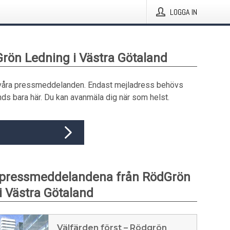
LOGGA IN
Grön Ledning i Västra Götaland
våra pressmeddelanden. Endast mejladress behövs
ds bara här. Du kan avanmäla dig när som helst.
 pressmeddelandena från RödGrön
i Västra Götaland
Välfärden först – Rödgrön