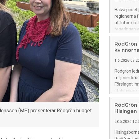
Halva priset
regionerna f
ut. Informati
regeringen v
tätt inpå val
i RödGrön le
RödGrön l
kommer på pl
kvinnorn
tillfälligt k
1.6.2026 09:2
ordförande o
Rödgrön ledn
miljoner kron
Förslaget i
statsbidrag
RödGrön l
 Jonsson (MP) presenterar Rödgrön budget
Hisingen
28.5.2026 12:
Hisingsborna 
RödGrön ledn