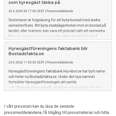
som hyresgäst tänka på
26.6.2026 06:17:00 CEST
|
Pressmeddelande
Sommaren är högsäsong för att byta bostad med andra
semesterfirare. Att byta stadslägenheten mot en bostad på
landet, eller tvärtom, kan vara ett prisvärt sätt att semestra.
Men för den som bor i hyresrätt gäller det att ha koll på
reglerna, annars kan semesterdrömmen få oväntade och
allvarliga konsekvenser.
Hyresgästföreningens faktabank blir
Bostadsfakta.se
23.6.2026 11:00:00 CEST
|
Pressmeddelande
Hyresgästföreningens faktabank Hurvibor.se har bytt namn
och heter nu Bostadsfakta.se. Under det nya namnet
fortsätter Hyresgästföreningen att samla
och tillgängliggöra statistik, analyser och kunskap om den
svenska bostadsmarknaden.
I vårt pressrum kan du läsa de senaste
pressmeddelandena, få tillgång till pressmaterial och hitta