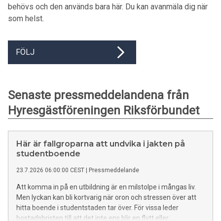
behövs och den används bara här. Du kan avanmäla dig när
som helst.
FÖLJ
Senaste pressmeddelandena från
Hyresgästföreningen Riksförbundet
Här är fallgroparna att undvika i jakten på
studentboende
23.7.2026 06:00:00 CEST
|
Pressmeddelande
Att komma in på en utbildning är en milstolpe i mångas liv.
Men lyckan kan bli kortvarig när oron och stressen över att
hitta boende i studentstaden tar över. För vissa leder
bostadsbristen till att det inte ens blir en flytt eller