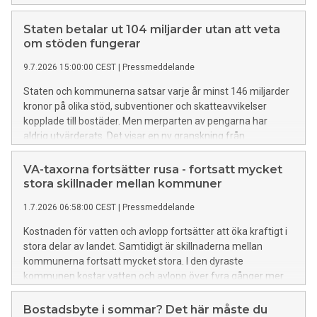
drömutbildning, medan andra tackar ja till otrygga boenden i
andra eller tredje hand. Hyresgästföreningen delar här sina
Staten betalar ut 104 miljarder utan att veta
bästa tips för nyantagna studenter i jakten på sitt nya hem.
om stöden fungerar
9.7.2026 15:00:00 CEST
|
Pressmeddelande
Staten och kommunerna satsar varje år minst 146 miljarder
kronor på olika stöd, subventioner och skatteavvikelser
kopplade till bostäder. Men merparten av pengarna har
aldrig utvärderats. Det visar en ny granskning från
Hyresgästföreningen.
VA-taxorna fortsätter rusa - fortsatt mycket
stora skillnader mellan kommuner
1.7.2026 06:58:00 CEST
|
Pressmeddelande
Kostnaden för vatten och avlopp fortsätter att öka kraftigt i
stora delar av landet. Samtidigt är skillnaderna mellan
kommunerna fortsatt mycket stora. I den dyraste
kommunen kostar vatten och avlopp över fyra gånger mer
än i den billigaste. Det visar Nils Holgerssongruppens årliga
kartläggning av VA-taxorna.
Bostadsbyte i sommar? Det här måste du