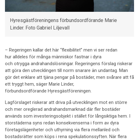
Hyresgästföreningens förbundsordförande Marie
Linder. Foto Gabriel Liljevall
– Regeringen kallar det här “flexibilitet” men vi ser redan
hur alldeles för många människor fastnar i dyra
och otrygga andrahandslösningar. Regeringens förslag riskerar
att göra den utvecklingen till norm snarare än undantag. Man
gör det enklare att tjäna pengar på bostäder, men svårare att få
ett tryggt hem, säger Marie Linder,
förbundsordförande Hyresgästföreningen.
Lagförslaget riskerar att driva på utvecklingen mot en större
och mer oreglerad andrahandsmarknad där fler bostäder
används som investeringsobjekt i stället för långsiktiga hem. I
storstäderna syns redan konsekvenserna i form av dyra
företagslägenheter och uthyrning via flera mellanled och
bostadsrätter som köps i rena spekulationssyften. När flera