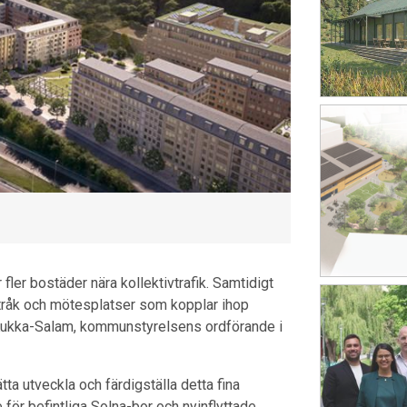
 fler bostäder nära kollektivtrafik. Samtidigt
tråk och mötesplatser som kopplar ihop
Kukka-Salam, kommunstyrelsens ordförande i
ta utveckla och färdigställa detta fina
ör befintliga Solna-bor och nyinflyttade.