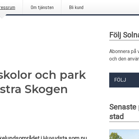
ressrum
Om tjänsten
Bli kund
Följ Soln
Abonnera på 
och den använ
skolor och park
FÖLJ
ästra Skogen
Senaste
stad
Ekelundsområdet i Huvudsta som nu