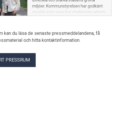
utveckla och stärka stadens gröna
miljöer. Kommunstyrelsen har godkänt
en plan som visar hur staden kan arbeta
för att öka krontäckningen. Samtidigt
skickas ett förslag till ny grönplan ut på
remiss.
um kan du läsa de senaste pressmeddelandena, få
pressmaterial och hitta kontaktinformation.
RT PRESSRUM