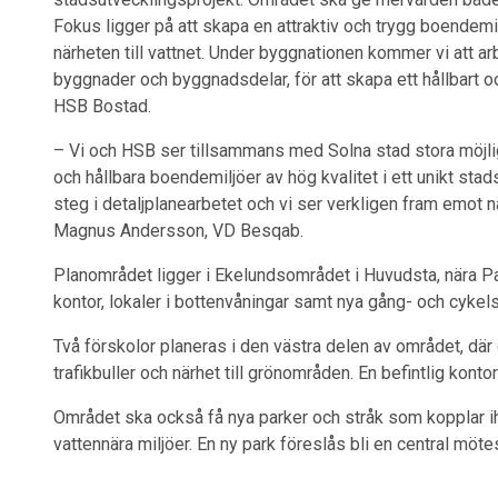
Fokus ligger på att skapa en attraktiv och trygg boendemiljö
närheten till vattnet. Under byggnationen kommer vi att a
byggnader och byggnadsdelar, för att skapa ett hållbart 
HSB Bostad.
– Vi och HSB ser tillsammans med Solna stad stora möjlig
och hållbara boendemiljöer av hög kvalitet i ett unikt stads
steg i detaljplanearbetet och vi ser verkligen fram emot 
Magnus Andersson, VD Besqab.
Planområdet ligger i Ekelundsområdet i Huvudsta, nära P
kontor, lokaler i bottenvåningar samt nya gång- och cykels
Två förskolor planeras i den västra delen av området, där
trafikbuller och närhet till grönområden. En befintlig kon
Området ska också få nya parker och stråk som kopplar
vattennära miljöer. En ny park föreslås bli en central möte