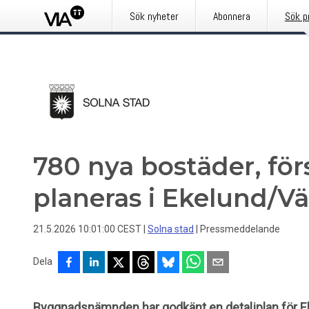
Sök nyheter
Abonnera
Sök p
780 nya bostäder, för
planeras i Ekelund/V
21.5.2026 10:01:00 CEST
|
Solna stad
|
Pressmeddelande
Dela
Byggnadsnämnden har godkänt en detaljplan för 