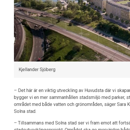
Kjellander Sjöberg
– Det här är en viktig utveckling av Huvudsta där vi skapar
bygger vi en mer sammanhållen stadsmiljö med parker, s
området med både vatten och grönområden, säger Sara 
Solna stad.
– Tillsammans med Solna stad ser vi fram emot att fortsät
stadsutvecklingsprojekt. Området ska ge mervärden både f