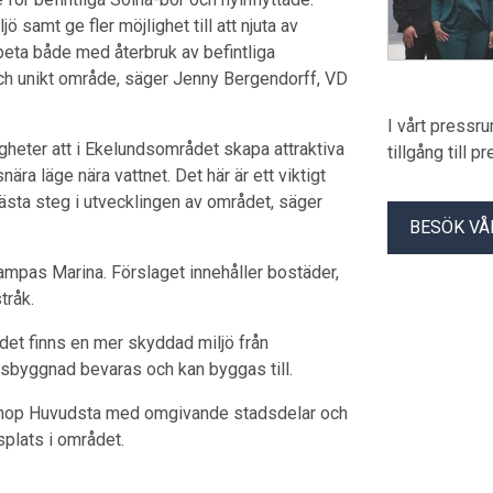
 samt ge fler möjlighet till att njuta av
rbeta både med återbruk av befintliga
och unikt område, säger Jenny Bergendorff, VD
I vårt pressr
heter att i Ekelundsområdet skapa attraktiva
tillgång till 
nära läge nära vattnet. Det här är ett viktigt
nästa steg i utvecklingen av området, säger
BESÖK VÅ
ampas Marina. Förslaget innehåller bostäder,
tråk.
 det finns en mer skyddad miljö från
torsbyggnad bevaras och kan byggas till.
 ihop Huvudsta med omgivande stadsdelar och
splats i området.