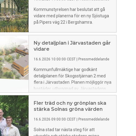
utvecklingen av området när de tillfälliga
bostadspaviljongerna avvecklas.
Kommunstyrelsen har beslutat att gå
vidare med planerna för en ny Sjöstuga
på Pipers väg 22 i Bergshamra.
Ny detaljplan i Järvastaden går
vidare
16.6.2026 10:00:00 CEST
|
Pressmeddelande
Kommunfullmäktige har godkänt
detaljplanen för Skogsstjärnan 2 med
flera i Järvastaden. Planen möjliggör nya
bostäder, utbyggnad av Järvastadens
skola och utveckling av en del av
Enköpingsvägen till en mer stadsmässig
Fler träd och ny grönplan ska
gata.
stärka Solnas gröna värden
16.6.2026 09:00:00 CEST
|
Pressmeddelande
Solna stad tar nästa steg för att