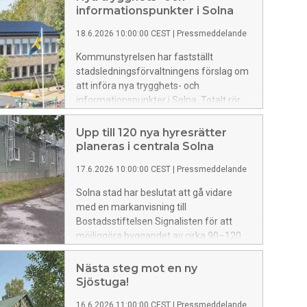
informationspunkter i Solna
18.6.2026 10:00:00 CEST
|
Pressmeddelande
Kommunstyrelsen har fastställt
stadsledningsförvaltningens förslag om
att införa nya trygghets- och
informationspunkter i Solna. Totalt rör
det sig sju lokaler runtom i Solna, varav
fyra blir trygghetspunkter och tre blir
Upp till 120 nya hyresrätter
informationspunkter.
planeras i centrala Solna
17.6.2026 10:00:00 CEST
|
Pressmeddelande
Solna stad har beslutat att gå vidare
med en markanvisning till
Bostadsstiftelsen Signalisten för att
möjliggöra byggandet av cirka 90–120
nya hyresrätter vid Kolonnvägen, nära
Solna station och nya tunnelbanan.
Nästa steg mot en ny
Projektet omfattar även lokaler i
Sjöstuga!
bottenvåningen och blir en del av
16.6.2026 11:00:00 CEST
|
Pressmeddelande