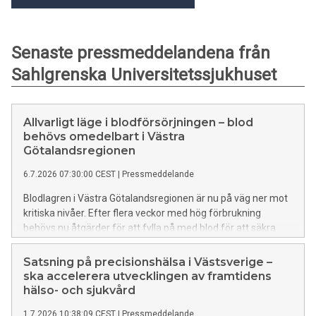
Senaste pressmeddelandena från
Sahlgrenska Universitetssjukhuset
Allvarligt läge i blodförsörjningen – blod
behövs omedelbart i Västra
Götalandsregionen
6.7.2026 07:30:00 CEST
|
Pressmeddelande
Blodlagren i Västra Götalandsregionen är nu på väg ner mot
kritiska nivåer. Efter flera veckor med hög förbrukning
behövs nu åtgärder för att fylla på med blod för att säkra
sjukvårdens behov under sommaren.
Satsning på precisionshälsa i Västsverige –
ska accelerera utvecklingen av framtidens
hälso- och sjukvård
1.7.2026 10:38:09 CEST
|
Pressmeddelande