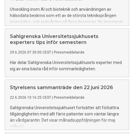
Utveckling inom AI och bioteknik och användningen av
hälsodata beskrivs som ett av de största tekniksprången
inom hälso- och sjukvården på flera decennier. Nu investerar
Europeiska regionala utvecklingsfonden och Västra
Götalandsregionen 25 miljoner kronor i
Sahlgrenska Universitetssjukhusets
Precisionsplattformen, som ska göra det enklare att
experters tips inför semestern
utveckla, testa och införa framtidens individanpassade
29.6.2026 07:30:00 CEST
|
Pressmeddelande
metoder för prevention, diagnostik och behandling.
Här delar Sahlgrenska Universitetssjukhusets experter med
sig av sina bästa råd inför sommarledigheten.
Styrelsens sammanträde den 22 juni 2026
22.6.2026 10:16:25 CEST
|
Pressmeddelande
Sahlgrenska Universitetssjukhuset fortsätter att förbättra
tillgängligheten med allt färre patienter som väntar längre
än vårdgarantin. Det visar månadsuppföljningen för maj
månad.