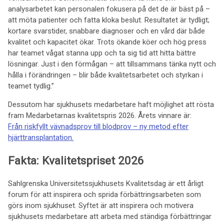
analysarbetet kan personalen fokusera på det de är bäst på –
att möta patienter och fatta kloka beslut. Resultatet är tydligt;
kortare svarstider, snabbare diagnoser och en vård där både
kvalitet och kapacitet ökar. Trots ökande köer och hög press
har teamet vågat stanna upp och ta sig tid att hitta bättre
lösningar. Just i den förmågan – att tillsammans tänka nytt och
hålla i förändringen – blir både kvalitetsarbetet och styrkan i
teamet tydlig.”
Dessutom har sjukhusets medarbetare haft möjlighet att rösta
fram Medarbetarnas kvalitetspris 2026. Årets vinnare är:
Från riskfyllt vävnadsprov till blodprov – ny metod efter
hjärttransplantation.
Fakta: Kvalitetspriset 2026
Sahlgrenska Universitetssjukhusets Kvalitetsdag är ett årligt
forum för att inspirera och sprida förbättringsarbeten som
görs inom sjukhuset. Syftet är att inspirera och motivera
sjukhusets medarbetare att arbeta med ständiga förbättringar