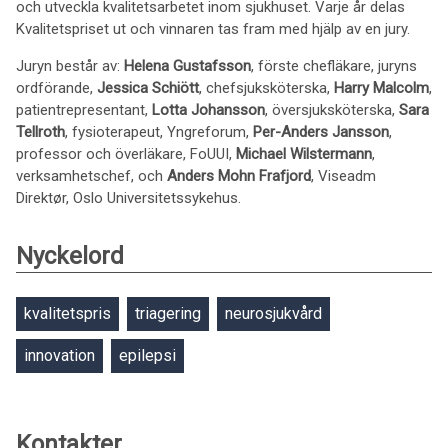
och utveckla kvalitetsarbetet inom sjukhuset. Varje år delas
Kvalitetspriset ut och vinnaren tas fram med hjälp av en jury.
Juryn består av:
Helena Gustafsson
, förste chefläkare, juryns
ordförande,
Jessica Schiött
, chefsjuksköterska,
Harry Malcolm
,
patientrepresentant,
Lotta Johansson
, översjuksköterska,
Sara
Tellroth
, fysioterapeut, Yngreforum,
Per-Anders Jansson
,
professor och överläkare, FoUUI,
Michael Wilstermann
,
verksamhetschef, och
Anders Mohn Frafjord
, Viseadm
Direktør, Oslo Universitetssykehus.
Nyckelord
kvalitetspris
triagering
neurosjukvård
innovation
epilepsi
Kontakter