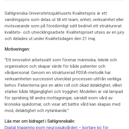
Sahlgrenska Universitetssjukhusets Kvalitetspris är ett
vandringspris som delas ut till ett team, enhet, verksamhet eller
motsvarande som på föredömligt sätt bedrivit ett strukturerat
kvalitets- och utvecklingsarbete. Kvalitetspriset utses av en jury
och delades ut under Kvalitetsdagen den 21 maj.
Motiveringen:
”Ett innovativt arbetssätt som förenar människa, teknik och
organisation och skapar värde för både patienter och
vårdpersonal. Genom en strukturerad PDSA-metodik har
verksamheten successivt utvecklat processen utifrån verkliga
behov. Patienterna ges en aktiv roll och ökad delaktighet, vilket
stärker både tillgänglighet och trygghet. Modellen är väl lämpad
för spridning till andra mottagningar, särskilt inom vård av
kroniska sjukdomar, och visar att bättre vård kan skapas med
mod, delaktighet och nytänkande.”
Läs mer om bidraget i Sahlgrenskaliv:
Digital triagering inom neurosjukvården – kortare kö för