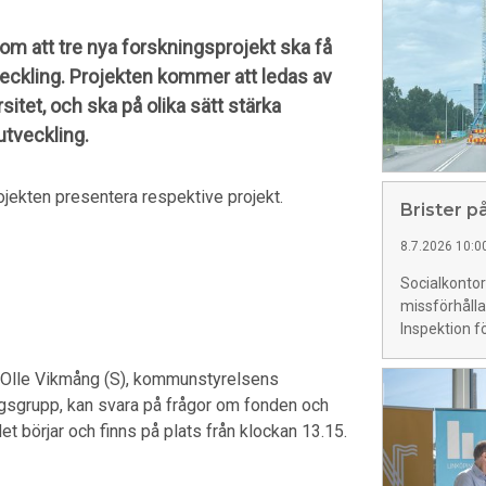
m att tre nya forskningsprojekt ska få
eckling. Projekten kommer att ledas av
itet, och ska på olika sätt stärka
utveckling.
jekten presentera respektive projekt.
Brister p
8.7.2026 10:0
Socialkontor
missförhållan
Inspektion f
a. Olle Vikmång (S), kommunstyrelsens
gsgrupp, kan svara på frågor om fonden och
 börjar och finns på plats från klockan 13.15.