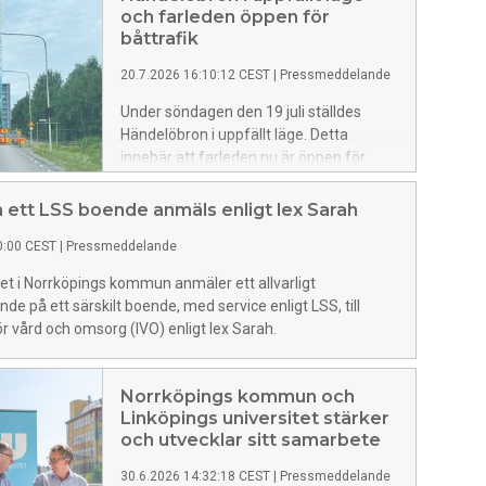
och farleden öppen för
båttrafik
20.7.2026 16:10:12 CEST
|
Pressmeddelande
Under söndagen den 19 juli ställdes
Händelöbron i uppfällt läge. Detta
innebär att farleden nu är öppen för
båttrafik.
å ett LSS boende anmäls enligt lex Sarah
0:00 CEST
|
Pressmeddelande
et i Norrköpings kommun anmäler ett allvarligt
de på ett särskilt boende, med service enligt LSS, till
ör vård och omsorg (IVO) enligt lex Sarah.
Norrköpings kommun och
Linköpings universitet stärker
och utvecklar sitt samarbete
30.6.2026 14:32:18 CEST
|
Pressmeddelande