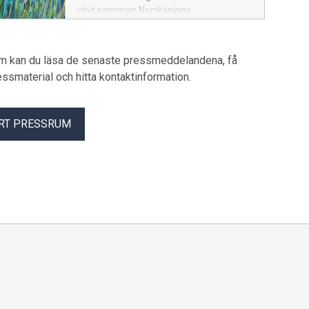
vävt samman Norrköpings
industrihistoria och det forsande vattnet
i Motala ström. Under Kulturnatten den
26 september uppmärksammas hennes
um kan du läsa de senaste pressmeddelandena, få
och de 40 första affischerna med en
pressmaterial och hitta kontaktinformation.
utställning i Stadshuset.
RT PRESSRUM