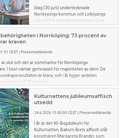
Idag (30 juni) undertecknade
Norrköpings kommun och Linköpings
universitet ett nytt samverkansavtal
som stäcker sig över fyra år, fram till och
med december 2029.
behörigheten i Norrköping: 73 procent av
arar kraven
21:01 CEST
|
Pressmeddelande
är slut och det är sommarlov för Norrköpings
re. I höst väntar gymnasiet för majoriteten av dem. De
kunskapsresultaten är klara, och i år ligger andelen
l gymnasiet på 73 procent.
Kulturnattens jubileumsaffisch
utsedd
24.6.2026 15:00:00 CEST
|
Pressmeddelande
I år är det 40-årsjubileum för
Kulturnatten. Bakom årets affisch står
konstnären Margareta Brandin, som