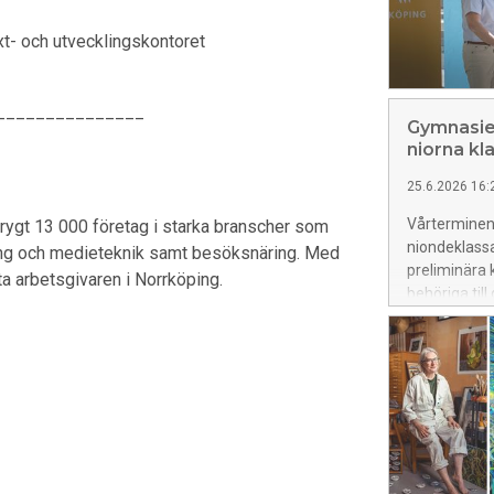
xt- och utvecklingskontoret
_______________
Gymnasie
niorna kl
25.6.2026 16:
Vårterminen 
ygt 13 000 företag i starka branscher som
niondeklassa
ering och medieteknik samt besöksnäring. Med
preliminära 
a arbetsgivaren i Norrköping.
behöriga til