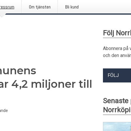
ressrum
Om tjänsten
Bli kund
Följ No
Abonnera på 
och den använ
munens
FÖLJ
r 4,2 miljoner till
Senaste
Norrköp
ande