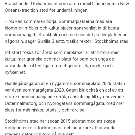
Brassbandet Ofeliabrasset som är en mobil blåsorkester i New
Orleans-tradition stod för underhållningen.
– Nu kan sommaren börja! Sommarplatserna med alla
blommor, möbler och kultur bjuder som vanligt in till bästa
sommarhänget i Stockholm och nu finns det på fler platser än
någonsin, säger Gunilla Glantz, trafikdirektör i Stockholms stad.
Ett stort fokus för årets sommarplatser är att tillföra mer
kultur, mer grönska och mer plats för barn och unga att
använda det offentliga rummet genom lek, rörelse och
nyfikenhet.
Humlegårdsgatan är en nygammal sommarplats 2026. Gatan
var även sommargågata 2020. Gatan blir också en del av ett
större sammanhängande stråk, i anslutning till nyrenoverade
Östermalmstorg och Nybrogatans sommargågata, med mer
plats för människor, stadsliv och rörelse.
Stockholms stad har sedan 2015 arbetat med att skapa
möjligheter för stockholmare och besökare att använda
stadens gator och torg på nya sätt.