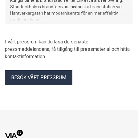
Kungsholmens brandstation efter cirka två års renovering.
Storstockholms brandförsvars historiska brandstation vid
Hantverkargatan har moderniserats för en mer effektiv
räddningstjänst.
I vårt pressrum kan du läsa de senaste
pressmeddelandena, få tillgång till pressmaterial och hitta
kontaktinformation.
BESÖK VÅRT PRESSRUM