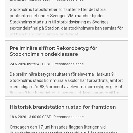
Stockholms fotbollsfeber fortsätter. Efter det stora
publikintresset under Sveriges VM-matcher bjuder
Stockholms stad nu in till storbildsvisning av Sveriges
sextondelsfinal på Stadion, där stockholmare kan samlas för
att heja fram det svenska landslaget.
Preliminära siffror: Rekordbetyg för
Stockholms niondeklassare
24.6.2026 09:25:41 CEST
|
Pressmeddelande
De preliminära betygsresultaten för eleverna i årskurs 9 i
Stockholms stads kommunala skolor har förbättrats jämfört
med tidigare år. 88,6 procent av eleverna som nyligen gick ut
årskurs 9 har behörighet till gymnasiet. Motsvarande siffra
vid samma tid förra året var 87,3 procent. Behörigheten har
inte varit så här hög sedan nuvarande betygssystem
Historisk brandstation rustad för framtiden
infördes.
18.6.2026 13:00:00 CEST
|
Pressmeddelande
Onsdagen den 17 juni hissades flaggan återigen vid