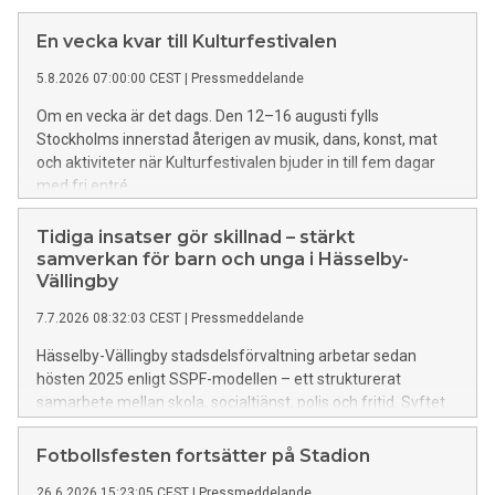
En vecka kvar till Kulturfestivalen
5.8.2026 07:00:00 CEST
|
Pressmeddelande
Om en vecka är det dags. Den 12–16 augusti fylls
Stockholms innerstad återigen av musik, dans, konst, mat
och aktiviteter när Kulturfestivalen bjuder in till fem dagar
med fri entré.
Tidiga insatser gör skillnad – stärkt
samverkan för barn och unga i Hässelby-
Vällingby
7.7.2026 08:32:03 CEST
|
Pressmeddelande
Hässelby-Vällingby stadsdelsförvaltning arbetar sedan
hösten 2025 enligt SSPF-modellen – ett strukturerat
samarbete mellan skola, socialtjänst, polis och fritid. Syftet
är att förebygga brott och ge tidigt stöd till barn och unga
som riskerar att hamna i kriminalitet.
Fotbollsfesten fortsätter på Stadion
26.6.2026 15:23:05 CEST
|
Pressmeddelande