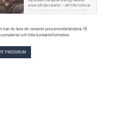
sig lockas många av kraftigt sänkta
priser på elprodukter – allt från hörlurar
till robotdammsugare och lampor. Men
bakom vissa lockpriser kan det dölja sig
livsfarliga brister. Elsäkerhetsverket
uppmanar alla konsumenter att tänka
um kan du läsa de senaste pressmeddelandena, få
ett steg längre innan de handlar.
pressmaterial och hitta kontaktinformation.
RT PRESSRUM