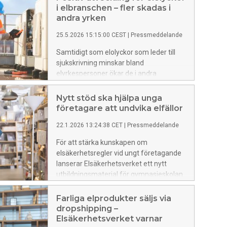
i elbranschen – fler skadas i
andra yrken
25.5.2026 15:15:00 CEST
|
Pressmeddelande
Samtidigt som elolyckor som leder till
sjukskrivning minskar bland
elyrkespersoner ökar de i andra
yrkeskategorier. Det visar
Elsäkerhetsverkets senaste analys.
Nytt stöd ska hjälpa unga
företagare att undvika elfällor
22.1.2026 13:24:38 CET
|
Pressmeddelande
För att stärka kunskapen om
elsäkerhetsregler vid ungt företagande
lanserar Elsäkerhetsverket ett nytt
utbildningsmaterial för gymnasieskolan.
Informationen riktar sig till både lärare
och elever och ska ge unga företagare
Farliga elprodukter säljs via
bättre förutsättningar att göra säkra och
dropshipping –
lagliga val, till exempel inom UF (Ung
Elsäkerhetsverket varnar