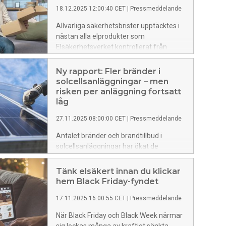
Företagsamhet).
18.12.2025 12:00:40 CET
|
Pressmeddelande
Allvarliga säkerhetsbrister upptäcktes i
nästan alla elprodukter som
Elsäkerhetsverket kontrollerat från
handel via dropshipping. Produkterna
säljs ofta av företag utanför EU, vilket
Ny rapport: Fler bränder i
försvårar tillsyn och ansvar. Nu går
solcellsanläggningar – men
myndigheten ut med en varning till
risken per anläggning fortsatt
konsumenter – särskilt vid köp via
låg
sociala medier.
27.11.2025 08:00:00 CET
|
Pressmeddelande
Antalet bränder och brandtillbud i
solcellsanläggningar har ökat de
senaste sju åren, men sett till det snabbt
växande antalet installationer har
Tänk elsäkert innan du klickar
säkerheten per anläggning förbättrats
hem Black Friday-fyndet
under perioden. Det visar en ny rapport
17.11.2025 16:00:55 CET
|
Pressmeddelande
från Elsäkerhetsverket.
När Black Friday och Black Week närmar