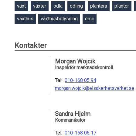
växt
växter
odla
odling
plantera
plantor
växthus
växthusbelysning
emc
Kontakter
Morgan Wojcik
Inspektör marknadskontroll
Tel:
010-168 05 94
morgan.wojcik@elsakerhetsverket.se
Sandra Hjelm
Kommunikatör
Tel:
010-168 05 17