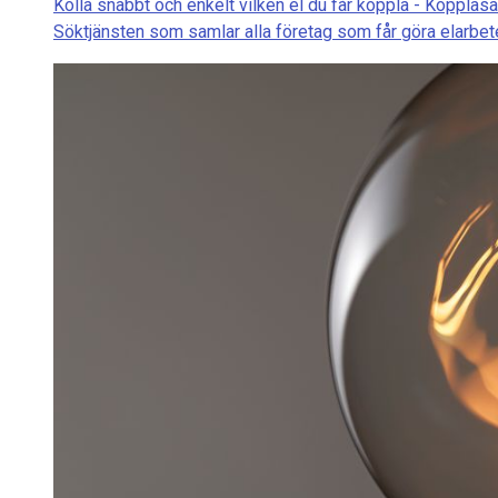
Kolla snabbt och enkelt vilken el du får koppla - Kopplasä
Söktjänsten som samlar alla företag som får göra elarbete