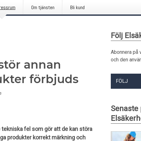
ressrum
Om tjänsten
Bli kund
Följ Els
Abonnera på 
och den använ
stör annan
ukter förbjuds
FÖLJ
e
Senaste
Elsäkerh
tekniska fel som gör att de kan störa
nga produkter korrekt märkning och