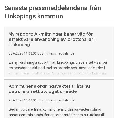
Senaste pressmeddelandena från
Linköpings kommun
Ny rapport: AI-mätningar banar väg för
effektivare användning av idrottshallar i
Linköping
30.6.2026 11:02:00 CEST
|
Pressmeddelande
En ny forskningsrapport från Linköpings universitet visar på
en betydande skillnad mellan bokade och utnyttjade tider i
kommunens idrottshallar. Nu använder Linköpings kommun
insikterna för att optimera användningen, frigöra fler tider
och stärka dialogen med föreningslivet.
Kommunens ordningsvakter tillåts nu
patrullera i ett utvidgat område
25.6.2026 12:00:00 CEST
|
Pressmeddelande
Sedan tidigare finns kommunens ordningsvakter i bland
annat centrala stadskärnan, ett område som nu utökas till