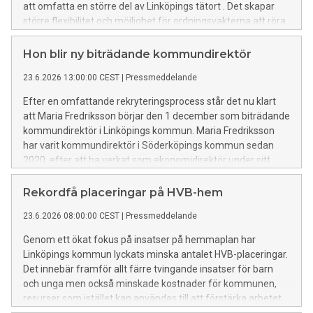
att omfatta en större del av Linköpings tätort . Det skapar
större flexibilitet och möjlighet för ordningsvakterna att röra
sig mellan stadsdelar och fokusera resurser där behoven är
som störst.
Hon blir ny biträdande kommundirektör
23.6.2026 13:00:00 CEST
|
Pressmeddelande
Efter en omfattande rekryteringsprocess står det nu klart
att Maria Fredriksson börjar den 1 december som biträdande
kommundirektör i Linköpings kommun. Maria Fredriksson
har varit kommundirektör i Söderköpings kommun sedan
2020, efter att ha verkat som ekonomidirektör under sitt
första år i kommunen.
Rekordfå placeringar på HVB-hem
23.6.2026 08:00:00 CEST
|
Pressmeddelande
Genom ett ökat fokus på insatser på hemmaplan har
Linköpings kommun lyckats minska antalet HVB-placeringar.
Det innebär framför allt färre tvingande insatser för barn
och unga men också minskade kostnader för kommunen,
resurser som istället kan användas till att förstärka arbetet