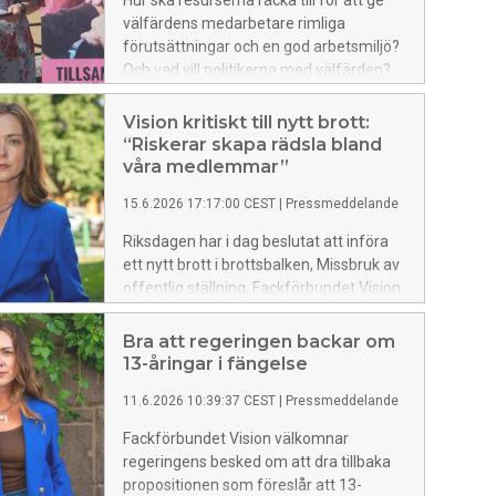
Hur ska resurserna räcka till för att ge
välfärdens medarbetare rimliga
förutsättningar och en god arbetsmiljö?
Och vad vill politikerna med välfärden?
Fackförbundet Vision är på plats i
Almedalen för att se till att
Vision kritiskt till nytt brott:
välfärdsfrågorna toppar dagordningen.
“Riskerar skapa rädsla bland
våra medlemmar”
15.6.2026 17:17:00 CEST
|
Pressmeddelande
Riksdagen har i dag beslutat att införa
ett nytt brott i brottsbalken, Missbruk av
offentlig ställning. Fackförbundet Vision
är starkt kritiskt till den nya lagen och ser
en risk att den leder till rädsla och
Bra att regeringen backar om
osäkerhet bland medlemmarna.
13-åringar i fängelse
11.6.2026 10:39:37 CEST
|
Pressmeddelande
Fackförbundet Vision välkomnar
regeringens besked om att dra tillbaka
propositionen som föreslår att 13-