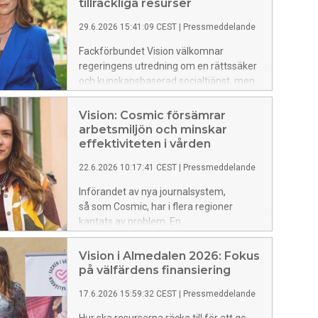
tillräckliga resurser
29.6.2026 15:41:09 CEST
|
Pressmeddelande
Fackförbundet Vision välkomnar
regeringens utredning om en rättssäker
och kunskapsbaserad socialtjänst, men
betonar att rättssäkerhet inte bara
handlar om lagar och styrning. Det
Vision: Cosmic försämrar
handlar framför allt om resurser och
arbetsmiljön och minskar
förutsättningar att göra ett
effektiviteten i vården
professionellt arbete.
22.6.2026 10:17:41 CEST
|
Pressmeddelande
Införandet av nya journalsystem,
så som Cosmic, har i flera regioner
kantats av problem. En
ny undersökning från fackförbundet Vision larmar
om en pågående arbetsmiljökris
Vision i Almedalen 2026: Fokus
där brister i
på välfärdens finansiering
journalsystemen minskar effektiviteten och
17.6.2026 15:59:32 CEST
|
Pressmeddelande
skapar stor stress – vilket även slår
mot patienterna.