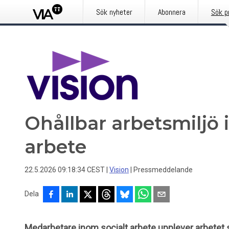
Sök nyheter
Abonnera
Sök p
Ohållbar arbetsmiljö 
arbete
22.5.2026 09:18:34 CEST
|
Vision
|
Pressmeddelande
Dela
Medarbetare inom socialt arbete upplever arbetet