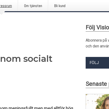
ressrum
Om tjänsten
Bli kund
Följ Visi
Abonnera på 
och den använ
inom socialt
FÖLJ
Senaste 
 som meningsfullt men med alltför hög