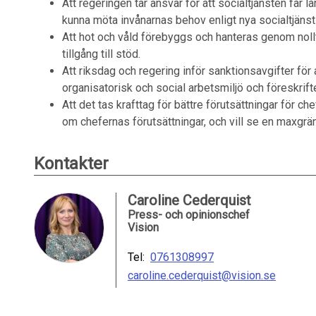
Att regeringen tar ansvar för att socialtjänsten får 
kunna möta invånarnas behov enligt nya socialtjänst
Att hot och våld förebyggs och hanteras genom nollto
tillgång till stöd.
Att riksdag och regering inför sanktionsavgifter för
organisatorisk och social arbetsmiljö och föreskrif
Att det tas krafttag för bättre förutsättningar för c
om chefernas förutsättningar, och vill se en maxgrä
Kontakter
Caroline Cederquist
Press- och opinionschef
Vision
Tel:
0761308997
caroline.cederquist@vision.se