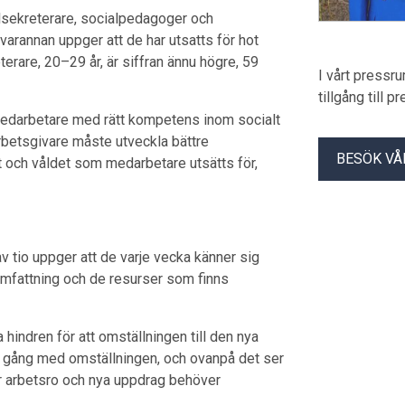
alsekreterare, socialpedagoger och
arannan uppger att de har utsatts för hot
terare, 20–29 år, är siffran ännu högre, 59
I vårt pressr
tillgång till 
a medarbetare med rätt kompetens inom socialt
arbetsgivare måste utveckla bättre
BESÖK VÅ
et och våldet som medarbetare utsätts för,
av tio uppger att de varje vecka känner sig
 omfattning och de resurser som finns
 hindren för att omställningen till den nya
ull gång med omställningen, och ovanpå det ser
er arbetsro och nya uppdrag behöver