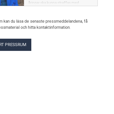
åringar ska kunna straffas med
fängelse. I stället vill regeringen sänka
åldern till 14 år – vilket Vision är kritiskt
till och vill istället se satsningar på
um kan du läsa de senaste pressmeddelandena, få
förebyggande åtgärder.
pressmaterial och hitta kontaktinformation.
RT PRESSRUM