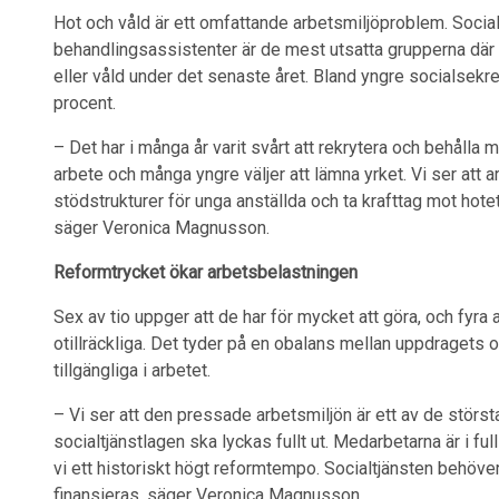
Hot och våld är ett omfattande arbetsmiljöproblem. Soci
behandlingsassistenter är de mest utsatta grupperna där v
eller våld under det senaste året. Bland yngre socialsekre
procent.
– Det har i många år varit svårt att rekrytera och behåll
arbete och många yngre väljer att lämna yrket. Vi ser att 
stödstrukturer för unga anställda och ta krafttag mot hot
säger Veronica Magnusson.
Reformtrycket ökar arbetsbelastningen
Sex av tio uppger att de har för mycket att göra, och fyra 
otillräckliga. Det tyder på en obalans mellan uppdragets
tillgängliga i arbetet.
– Vi ser att den pressade arbetsmiljön är ett av de största
socialtjänstlagen ska lyckas fullt ut. Medarbetarna är i f
vi ett historiskt högt reformtempo. Socialtjänsten behöv
finansieras, säger Veronica Magnusson.