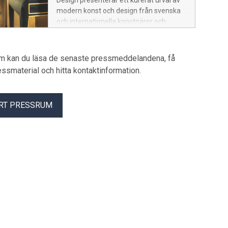
Design presenterar ett kurerat urval av
modern konst och design från svenska
och internationella konstnärer och
formgivare. Bland höjdpunkterna märks
verk av Fernand Léger, Bror Hjorth, Einar
Jolin och Gösta Adrian-Nilsson, samt
um kan du läsa de senaste pressmeddelandena, få
design av några av 1900-talets mest
pressmaterial och hitta kontaktinformation.
framstående skandinaviska formgivare.
RT PRESSRUM