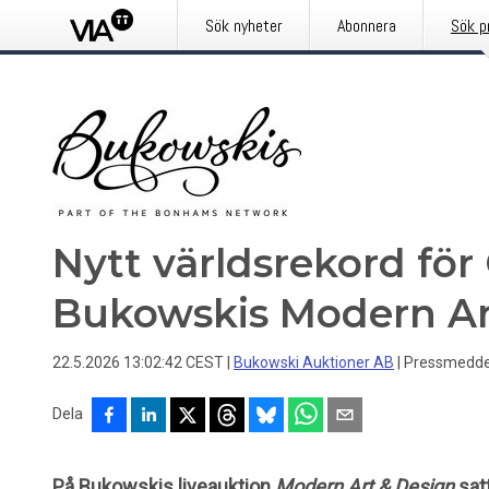
Sök nyheter
Abonnera
Sök p
Nytt världsrekord för
Bukowskis Modern Ar
22.5.2026 13:02:42 CEST
|
Bukowski Auktioner AB
|
Pressmedde
Dela
På Bukowskis liveauktion
Modern Art & Design
sat