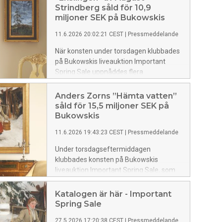
Strindberg såld för 10,9
miljoner SEK på Bukowskis
11.6.2026 20:02:21 CEST
|
Pressmeddelande
När konsten under torsdagen klubbades
på Bukowskis liveauktion Important
Spring Sale uppnåddes flera
miljonnoteringar, bland dem August
Strindbergs målning ”Enslingen” (1892),
Anders Zorns ”Hämta vatten”
som såldes för ett slutpris om 10,9
såld för 15,5 miljoner SEK på
miljoner SEK.
Bukowskis
11.6.2026 19:43:23 CEST
|
Pressmeddelande
Under torsdagseftermiddagen
klubbades konsten på Bukowskis
liveauktion Important Spring Sale, som
bjöd på verk av några av Sveriges mest
betydande konstnärer, däribland Bruno
Katalogen är här - Important
Liljefors, Carl Larsson, John Bauer,
Spring Sale
August Strindberg och Anders Zorn.
27.5.2026 17:20:38 CEST
|
Pressmeddelande