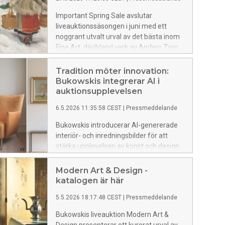
Important Spring Sale avslutar
liveauktionssäsongen i juni med ett
noggrant utvalt urval av det bästa inom
Fine Art, däribland verk av Anders Zorn,
Helene Schjerfbeck, Bruno Liljefors och
August Strindberg. Auktionen
Tradition möter innovation:
presenterar även framstående föremål
Bukowskis integrerar AI i
inom konsthantverk, mattor, silver och
auktionsupplevelsen
smycken samt en asiatisk avdelning.
6.5.2026 11:35:58 CEST
|
Pressmeddelande
Bukowskis introducerar AI-genererade
interiör- och inredningsbilder för att
stärka upplevelsen av konst och design
som klubbas online. Satsningen är
ytterligare ett steg i att driva innovation
Modern Art & Design -
inom auktionsbranschen genom att
katalogen är här
tillföra ett lager där kunder kan
5.5.2026 18:17:48 CEST
|
Pressmeddelande
inspireras och uppleva kvalitetsföremål i
olika miljöer och inredningsstilar.
Bukowskis liveauktion Modern Art &