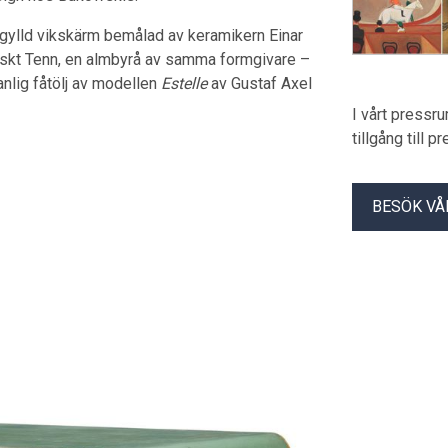
gylld vikskärm bemålad av keramikern Einar
enskt Tenn, en almbyrå av samma formgivare –
nlig fåtölj av modellen
Estelle
av Gustaf Axel
I vårt pressr
tillgång till 
BESÖK VÅ