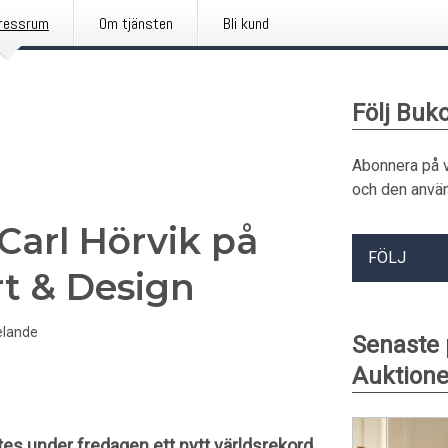
ressrum
Om tjänsten
Bli kund
Följ Buk
Abonnera på 
och den använ
 Carl Hörvik på
FÖLJ
t & Design
lande
Senaste
Auktione
tes under fredagen ett nytt världsrekord