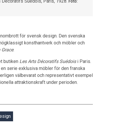
s Décoratifs Suédois, Paris, 1928.
Foto:
 genombrott för svensk design. Den svenska
e högklassigt konsthantverk och möbler och
 Grace
.
et butiken
Les Arts Décoratifs Suédois
i Paris.
e en serie exklusiva möbler för den franska
erligen välbevarat och representativt exempel
onella attraktionskraft under perioden.
esign