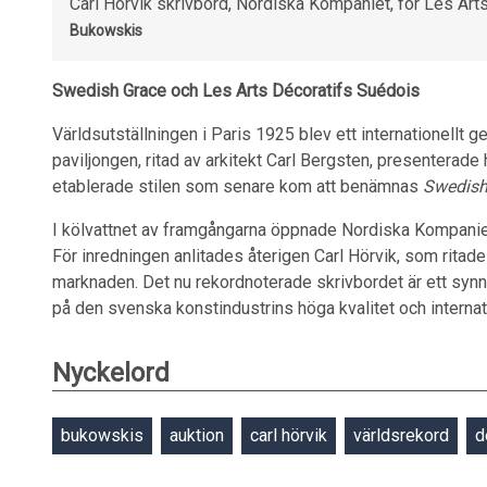
Carl Hörvik skrivbord, Nordiska Kompaniet, för Les Art
Bukowskis
Swedish Grace och Les Arts Décoratifs Suédois
Världsutställningen i Paris 1925 blev ett internationellt
paviljongen, ritad av arkitekt Carl Bergsten, presenterad
etablerade stilen som senare kom att benämnas
Swedish
I kölvattnet av framgångarna öppnade Nordiska Kompani
För inredningen anlitades återigen Carl Hörvik, som ritad
marknaden. Det nu rekordnoterade skrivbordet är ett synn
på den svenska konstindustrins höga kvalitet och internati
Nyckelord
bukowskis
auktion
carl hörvik
världsrekord
d