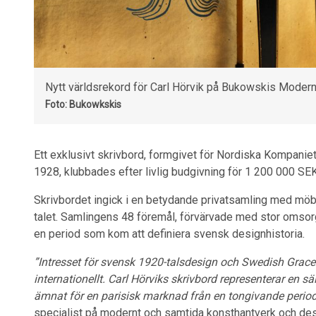
Nytt världsrekord för Carl Hörvik på Bukowskis Modern 
Foto: Bukowkskis
Ett exklusivt skrivbord, formgivet för Nordiska Kompanie
1928, klubbades efter livlig budgivning för 1 200 000 SEK
Skrivbordet ingick i en betydande privatsamling med möbl
talet. Samlingens 48 föremål, förvärvade med stor omsor
en period som kom att definiera svensk designhistoria.
”Intresset för svensk 1920-talsdesign och Swedish Grace ä
internationellt. Carl Hörviks skrivbord representerar en s
ämnat för en parisisk marknad från en tongivande period
specialist på modernt och samtida konsthantverk och de