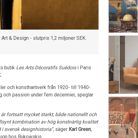
Art & Design - slutpris 1,2 miljoner SEK.
ts butik
Les Arts Décoratifs Suédois
i Paris
.
er och konsthantverk från 1920- till 1940-
g och passion under fem decennier, speglar
r fortsatt mycket starkt, både nationellt och
ällsynt kombination av hög konstnärlig kvalitet
 i svensk designhistoria”,
säger
Karl Green
,
sign hos Bukowskis.